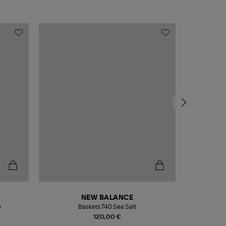
NEW BALANCE
e
Baskets 740 Sea Salt
Veste
120,00 €