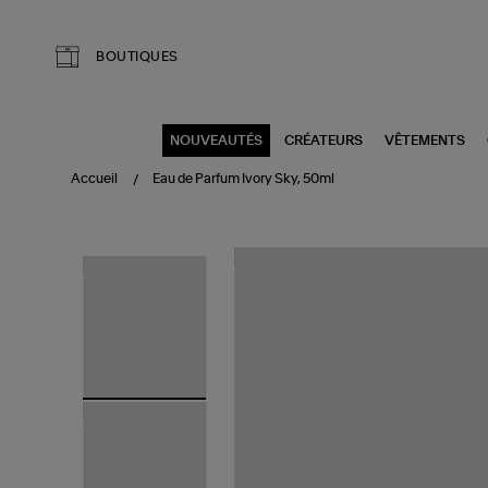
Aller au contenu principal
BOUTIQUES
NOUVEAUTÉS
CRÉATEURS
VÊTEMENTS
Accueil
Eau de Parfum Ivory Sky, 50ml