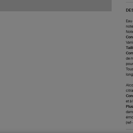
DE
Eau 
note
Note
Cons
Vani
Tail
Com
de m
pour
Tous
long
Alco
citr
Cons
et à
Plus
dans
émot
(ref