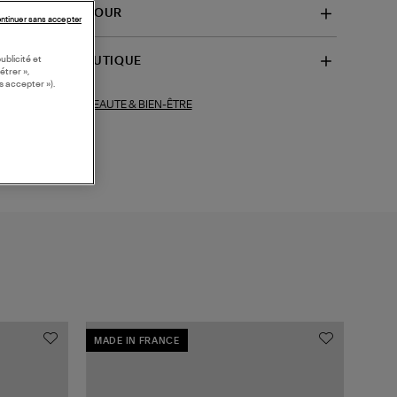
VRAISON ET RETOUR
ntinuer sans accepter
ublicité et
SPONIBILITÉ BOUTIQUE
étrer »,
s accepter »).
BEAUTE & BIEN-ÊTRE
ections similaires :
MADE IN FRANCE