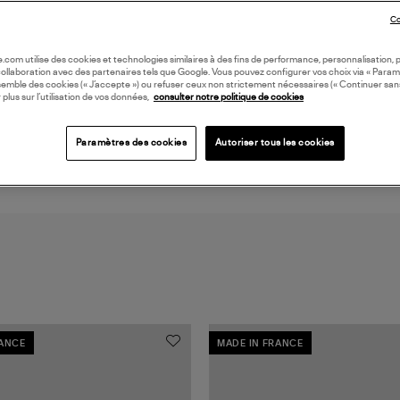
LI
Co
oile.com utilise des cookies et technologies similaires à des fins de performance, personnalisation, p
DI
collaboration avec des partenaires tels que Google. Vous pouvez configurer vos choix via « Param
semble des cookies (« J’accepte ») ou refuser ceux non strictement nécessaires (« Continuer san
 plus sur l’utilisation de vos données,
consulter notre politique de cookies
Coll
Paramètres des cookies
Autoriser tous les cookies
RANCE
MADE IN FRANCE