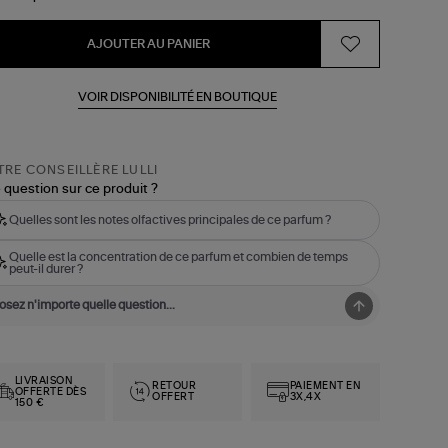
AJOUTER AU PANIER
VOIR DISPONIBILITÉ EN BOUTIQUE
RE CONSEILLÈRE LULLI
 question sur ce produit ?
Quelles sont les notes olfactives principales de ce parfum ?
Quelle est la concentration de ce parfum et combien de temps
peut-il durer ?
LIVRAISON
RETOUR
PAIEMENT EN
OFFERTE DÈS
OFFERT
3X,4X
150 €