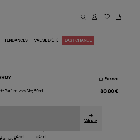
TENDANCES
VALISE D'ÉTÉ
LAST CHANCE
RROY
Partager
u
de Parfum Ivory Sky, 50ml
80,00 €
rfum
ry
,
ml
+
5
Voir plus
le
unique