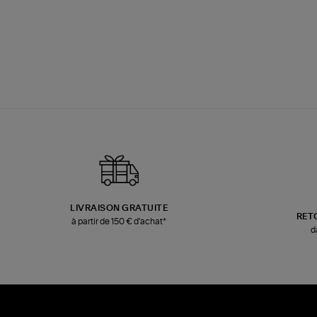
LIVRAISON GRATUITE
RET
à partir de 150 € d'achat*
d