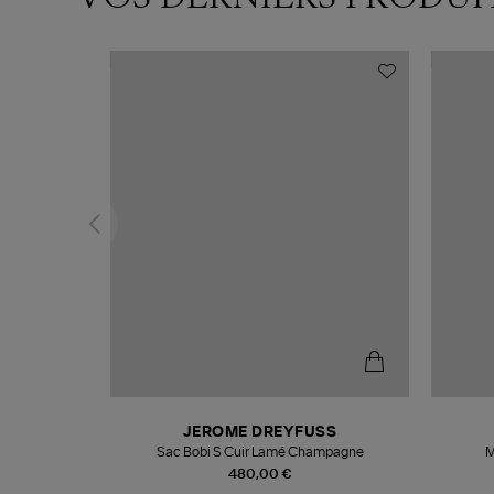
N
JEROME DREYFUSS
te
Sac Bobi S Cuir Lamé Champagne
M
480,00 €