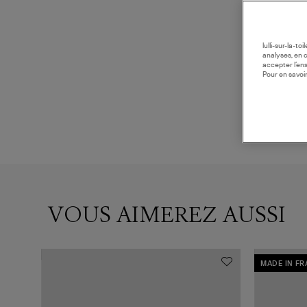
lulli-sur-la-t
analyses, en 
accepter l’en
Pour en savoir
VOUS AIMEREZ AUSSI
MADE IN F