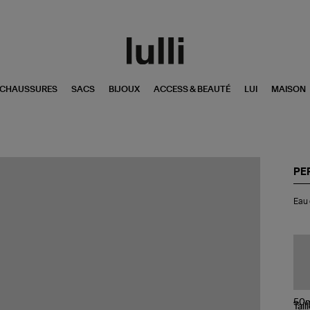
CHAUSSURES
SACS
BIJOUX
ACCESS & BEAUTÉ
LUI
MAISON
PE
Ea
Eau 
de
Pa
Ivo
Sky
50
Tail