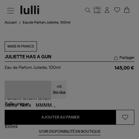
Aller au contenu principal
Accueil
Eau de Parfum Juliette, 100ml
MADE IN FRANCE
JULIETTE HAS A GUN
Partager
Eau
Eau de Parfum Juliette, 100ml
145,00 €
de
Parfum
Juliette,
100ml
+
13
Voir plus
Taille
unique
AJOUTER AU PANIER
VOIR DISPONIBILITÉ EN BOUTIQUE