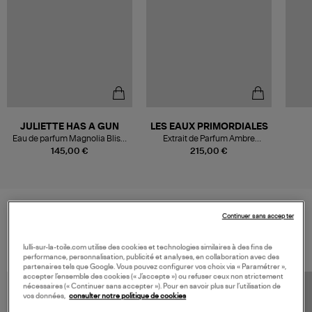
JULIETTE HAS A GUN
LES EAUX PRIMORDIALES
Eau de parfum Magnolia Bliss,
Extrait de Parfum Ambre
100ml
Supermassive, 50ml
P
145,00 €
215,00 €
Continuer sans accepter
VOS DERNIERS PRODUITS VUS
lulli-sur-la-toile.com utilise des cookies et technologies similaires à des fins de
performance, personnalisation, publicité et analyses, en collaboration avec des
partenaires tels que Google. Vous pouvez configurer vos choix via « Paramétrer »,
accepter l’ensemble des cookies (« J’accepte ») ou refuser ceux non strictement
nécessaires (« Continuer sans accepter »). Pour en savoir plus sur l’utilisation de
vos données,
consulter notre politique de cookies