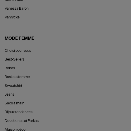
Vanessa Baroni
Vanrycke
MODE FEMME
Choisi pour vous
Best-Sellers
Robes
Baskets femme
Sweatshirt
Jeans
Sacs à main
Bijoux tendances
Doudounes et Parkas
Maison déco