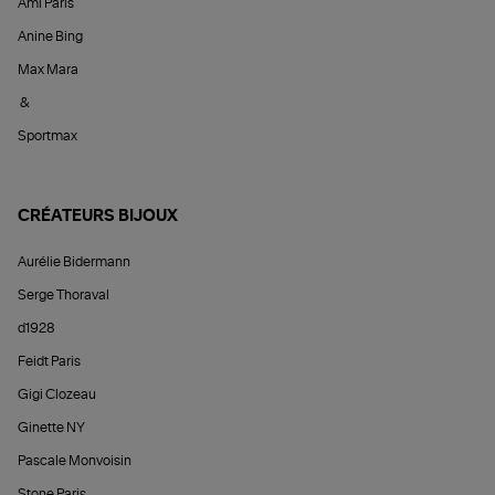
Ami Paris
Anine Bing
Max Mara
&
Sportmax
CRÉATEURS BIJOUX
Aurélie Bidermann
Serge Thoraval
d1928
Feidt Paris
Gigi Clozeau
Ginette NY
Pascale Monvoisin
Stone Paris