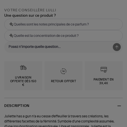
VOTRE CONSEILLÈRE LULLI
Une question sur ce produit ?
Quelles sont les notes principales de ce parfum ?
Quelle est la concentration de ce produit ?
LIVRAISON
PAIEMENT EN
OFFERTE DÈS 150
RETOUR OFFERT
3X,4X
€
DESCRIPTION
Juliette has a gun n'a eu cesse d'effeuiller à travers ses créations, les
différentes facettes de la féminité. Symbole d'une complexité assumée,
d'une insubordination revendiquée. Libre et passionnée, Juliette est la