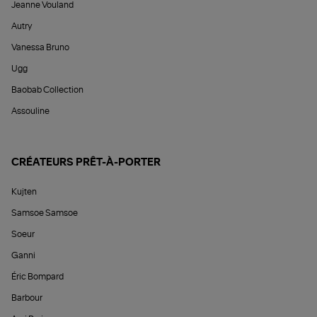
Jeanne Vouland
Autry
Vanessa Bruno
Ugg
Baobab Collection
Assouline
CRÉATEURS PRÊT-À-PORTER
Kujten
Samsoe Samsoe
Soeur
Ganni
Éric Bompard
Barbour