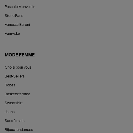
Pascale Monvoisin
Stone Paris
Vanessa Baroni
Vanrycke
MODE FEMME
Choisi pour vous
Best-Sellers
Robes
Baskets femme
Sweatshirt
Jeans
Sacs à main
Bijoux tendances