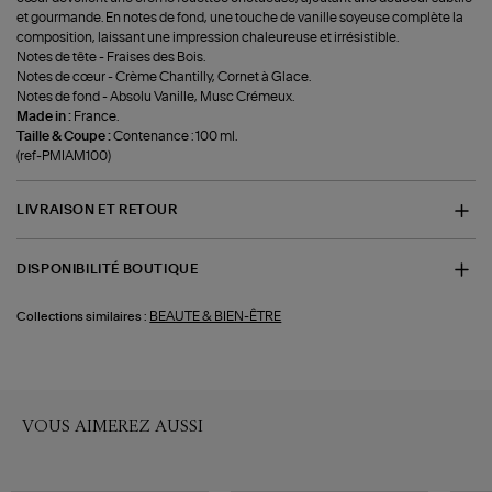
et gourmande. En notes de fond, une touche de vanille soyeuse complète la
composition, laissant une impression chaleureuse et irrésistible.
Notes de tête - Fraises des Bois.
Notes de cœur - Crème Chantilly, Cornet à Glace.
Notes de fond - Absolu Vanille, Musc Crémeux.
Made in :
France.
Taille & Coupe :
Contenance : 100 ml.
(ref-PMIAM100)
LIVRAISON ET RETOUR
DISPONIBILITÉ BOUTIQUE
BEAUTE & BIEN-ÊTRE
Collections similaires :
VOUS AIMEREZ AUSSI