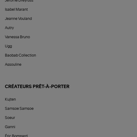
Jérôme Dreyfuss
Isabel Marant
Jeanne Vouland
Autry
Vanessa Bruno
Ugg
Baobab Collection
Assouline
CRÉATEURS PRÊT-À-PORTER
Kujten
Samsoe Samsoe
Soeur
Ganni
Éric Bompard