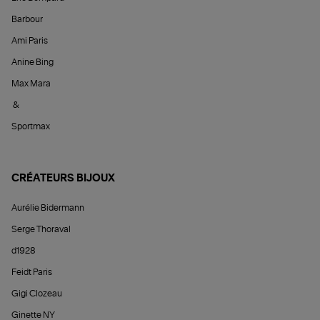
Barbour
Ami Paris
Anine Bing
Max Mara
&
Sportmax
CRÉATEURS BIJOUX
Aurélie Bidermann
Serge Thoraval
d1928
Feidt Paris
Gigi Clozeau
Ginette NY