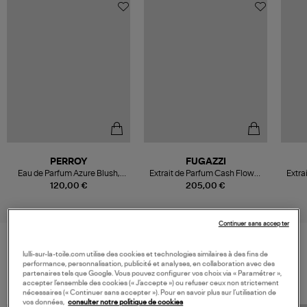
PERROY
FUGAZZI
Eau de Parfum Azure Blush,
Extrait de Parfum Cash Flower
Extra
100ml
100ML
120,00 €
205,00 €
Continuer sans accepter
lulli-sur-la-toile.com utilise des cookies et technologies similaires à des fins de
VOS DERNIERS PRODUITS VUS
performance, personnalisation, publicité et analyses, en collaboration avec des
partenaires tels que Google. Vous pouvez configurer vos choix via « Paramétrer »,
accepter l’ensemble des cookies (« J’accepte ») ou refuser ceux non strictement
nécessaires (« Continuer sans accepter »). Pour en savoir plus sur l’utilisation de
vos données,
consulter notre politique de cookies