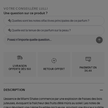
VOTRE CONSEILLÈRE LULLI
Une question sur ce produit ?
Quelles sont les notes olfactives principales de ce parfum ?
Quelle est la tenue de ce parfum sur la peau ?
LIVRAISON
PAIEMENT EN
OFFERTE DÈS 150
RETOUR OFFERT
3X,4X
€
DESCRIPTION
L'essence de Miami Shake commence par une explosion de fraises des bois
juteuses, évoquant la fraîcheur des fruits d'été mûris au soleil. Les notes de
cœur dévoilent une crème fouettée onctueuse, ajoutant une douceur subtile