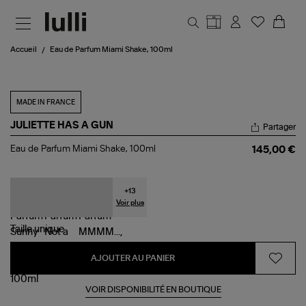
Aller au contenu principal
Accueil
Eau de Parfum Miami Shake, 100ml
MADE IN FRANCE
JULIETTE HAS A GUN
Partager
Eau
Eau de Parfum Miami Shake, 100ml
145,00 €
de
Parfum
Miami
Shake,
+
13
100ml
Voir plus
Taille
unique
AJOUTER AU PANIER
VOIR DISPONIBILITÉ EN BOUTIQUE