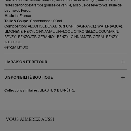
Notes de fond : extrait de gousse de vanille, absolue de fève tonka, huile de
baume du Pérou.
Made in :
France
Taille & Coupe :
Contenance : 100ml.
Composition :
ALCOHOL DENAT, PARFUM (FRAGRANCE), WATER (AQUA),
LIMONENE, HEXYL CINNAMAL, LINALOOL, CITRONELLOL, COUMARIN,
BENZYL BENZOATE, GERANIOL, BENZYL CINNAMATE, CITRAL, BENZYL
ALCOHOL.
(ref-2MILK100)
LIVRAISON ET RETOUR
DISPONIBILITÉ BOUTIQUE
BEAUTE & BIEN-ÊTRE
Collections similaires :
VOUS AIMEREZ AUSSI