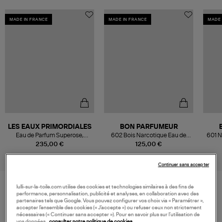
MADE IN FRANCE
MADE IN FRANCE
MADE 
LES EAUX PRIMORDIALES
BON PARFUMEUR
Eau de Parfum Superose,
602 Bois Narcotique Eau de
601 N
100ml
Parfum 100ml
235,00 €
125,00 €
Continuer sans accepter
lulli-sur-la-toile.com utilise des cookies et technologies similaires à des fins de
performance, personnalisation, publicité et analyses, en collaboration avec des
VOS DERNIERS PRODUITS VUS
partenaires tels que Google. Vous pouvez configurer vos choix via « Paramétrer »,
accepter l’ensemble des cookies (« J’accepte ») ou refuser ceux non strictement
nécessaires (« Continuer sans accepter »). Pour en savoir plus sur l’utilisation de
vos données,
consulter notre politique de cookies