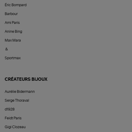
Éric Bompard
Barbour
Ami Paris
Anine Bing
Max Mara
&
Sportmax
CRÉATEURS BIJOUX
Aurélie Bidermann
Serge Thoraval
d1928
Feidt Paris
Gigi Clozeau