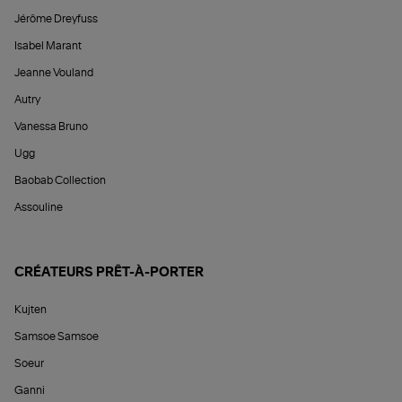
Jérôme Dreyfuss
Isabel Marant
Jeanne Vouland
Autry
Vanessa Bruno
Ugg
Baobab Collection
Assouline
CRÉATEURS PRÊT-À-PORTER
Kujten
Samsoe Samsoe
Soeur
Ganni