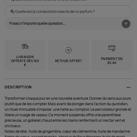
Quelle est la composition exacte de ce parfum ?
LIVRAISON
PAIEMENT EN
OFFERTE DÈS 150
RETOUR OFFERT
3X,4X
€
DESCRIPTION
Transformer chaque jour en une nouvelle aventure. Donner du sens aux jours
plutôt que de les compter. Mais avant de plonger dans l'action du quotidien,
un rituel immuable s'impose : une halte au comptoir. Le percolateur gronde et
libère un nuage de vapeur. Ce moment suspendu offre une parenthèse
précieuse, un gobelet chaud entre les mains renfermant un nectar vert et
onctueux.
Notes de tête : huile de gingembre, cœur de clémentine, huile de mandarine.
Notes de cœur : accord matcha, absolue de fleur d'oranger, huile de maté.