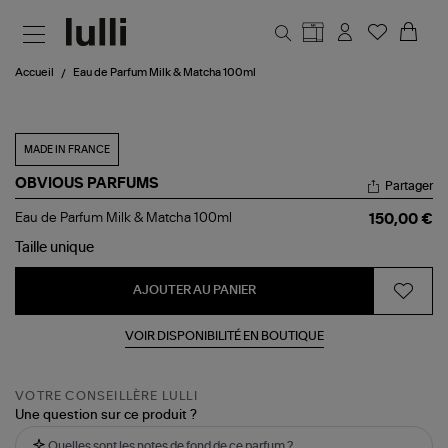
Aller au contenu principal
Accueil
Eau de Parfum Milk & Matcha 100ml
MADE IN FRANCE
OBVIOUS PARFUMS
Partager
Eau
Eau de Parfum Milk & Matcha 100ml
150,00 €
de
Parfum
Taille
unique
Milk
&
AJOUTER AU PANIER
Matcha
100ml
VOIR DISPONIBILITÉ EN BOUTIQUE
VOTRE CONSEILLÈRE LULLI
Une question sur ce produit ?
Quelles sont les notes de fond de ce parfum ?