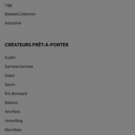
Ugg
Baobab Collection
Assouline
CRÉATEURS PRÊT-À-PORTER
Kujten
Samsoe Samsoe
Soeur
Ganni
Éric Bompard
Barbour
Ami Paris
Anine Bing
Max Mara