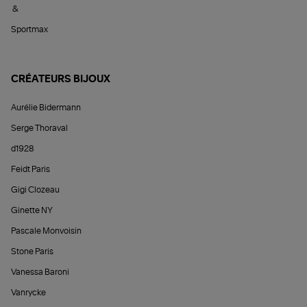
&
Sportmax
CRÉATEURS BIJOUX
Aurélie Bidermann
Serge Thoraval
d1928
Feidt Paris
Gigi Clozeau
Ginette NY
Pascale Monvoisin
Stone Paris
Vanessa Baroni
Vanrycke