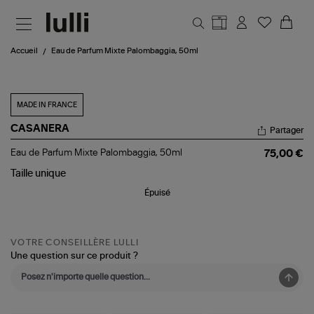
Aller au contenu principal
Accueil
Eau de Parfum Mixte Palombaggia, 50ml
MADE IN FRANCE
CASANERA
Partager
Eau
Eau de Parfum Mixte Palombaggia, 50ml
75,00 €
de
Parfum
Taille
unique
Mixte
Épuisé
Palombaggia,
50ml
VOTRE CONSEILLÈRE LULLI
Une question sur ce produit ?