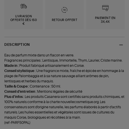
LIVRAISON
PAIEMENT EN
OFFERTE DÈS 150
RETOUR OFFERT
3X,4X
€
DESCRIPTION
Eau de parfum mixte dans un flacon en verre.
Fragrances principales : Lentisque, Immortelle, Thym, Laurier, Criste marine.
Made in :
Produit fabriqué artisanalement en Corse.
Conseil stylistique :
Une fragrance mixte, fraîche et épicée en hommage à la
plage de Palombaggia et à sa nature sauvage alliant arômes de pin,
lentisques et herbes du maquis.
Taille & Coupe :
Contenance : 50 ml.
Conseil d'entretien :
Mentions légales de sécurité
Plus d'infos :
Les produits Casanera sont certifiés sans produits chimiques, et
100% naturels conforme à la charte nouvellecosmetique.org. Les
conservateurs sont d'origine naturelle, les parfums élaborés à partir d’actifs
naturels. Les huiles essentielles et végétales sont issues de cultures du
maquis Corse, biologiques et récoltées à la main.
(ref-PARF50PAL)