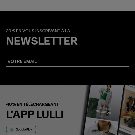
20 € EN VOUS INSCRIVANT À LA
NEWSLETTER
-10% EN TÉLÉCHARGEANT
L'APP LULLI