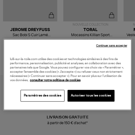
NOUVELLE COLLECTION
N
JEROME DREYFUSS
TORAL
Sac Bobi S Cuir Lamé
Mocassins Killian Sport
Veste
Champagne
Mousse
480,00 €
189,00 €
Continuer sans accepter
lulli-sur-la-toile.com utilise des cookies et technologies similaires à des fins de
performance, personnalisation, publicité et analyses, en collaboration avec des
partenaires tels que Google. Vous pouvez configurer vos choix via « Paramétrer »,
accepter l’ensemble des cookies (« J’accepte ») ou refuser ceux non strictement
nécessaires (« Continuer sans accepter »). Pour en savoir plus sur l’utilisation de
vos données,
consulter notre politique de cookies
Paramètres des cookies
Autoriser tous les cookies
LIVRAISON GRATUITE
à partir de 150 € d'achat*