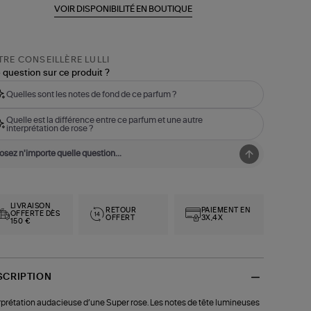
VOIR DISPONIBILITÉ EN BOUTIQUE
RE CONSEILLÈRE LULLI
 question sur ce produit ?
Quelles sont les notes de fond de ce parfum ?
Quelle est la différence entre ce parfum et une autre
interprétation de rose ?
LIVRAISON
RETOUR
PAIEMENT EN
OFFERTE DÈS
OFFERT
3X,4X
150 €
SCRIPTION
rprétation audacieuse d’une Super rose. Les notes de tête lumineuses