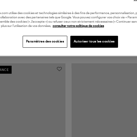
oile.com utilise des cookies et technologies similaires à des fins de performance, personnalisation, p
collaboration avec des partenaires tels que Google. Vous pouvez configurer vos choix via « Param
semble des cookies (« J’accepte ») ou refuser ceux non strictement nécessaires (« Continuer san
 plus sur l’utilisation de vos données,
consulter notre politique de cookies
Paramètres des cookies
Autoriser tous les cookies
RANCE