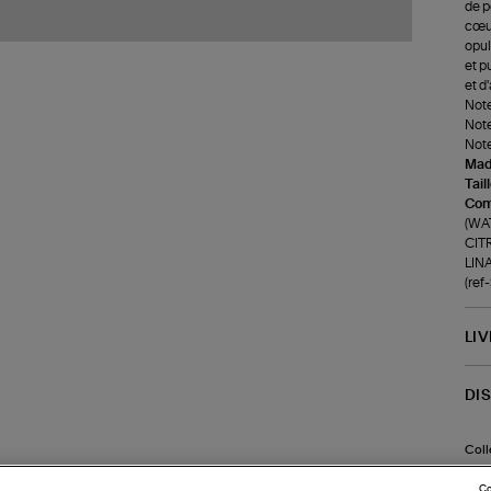
de pe
cœur
opul
et p
et d
Note
Note
Note
Made
Tail
Com
(WA
CIT
LIN
(ref
LI
DI
Coll
Co