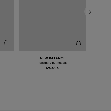
NEW BALANCE
e
Baskets 740 Sea Salt
Veste
120,00 €