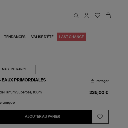
TENDANCES
VALISE D'ÉTÉ
LAST CHANCE
MADE IN FRANCE
S EAUX PRIMORDIALES
Partager
u
de Parfum Superose, 100ml
235,00 €
rfum
erose,
le
unique
0ml
AJOUTER AU PANIER