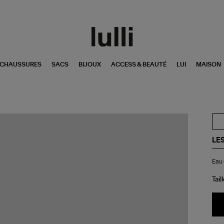
CHAUSSURES
SACS
BIJOUX
ACCESS & BEAUTÉ
LUI
MAISON
LE
Ea
Eau 
de
Pa
Sup
Tail
10