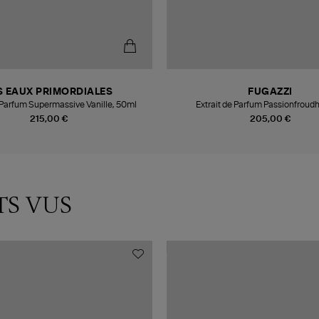
S EAUX PRIMORDIALES
FUGAZZI
e Parfum Supermassive Vanille, 50ml
Extrait de Parfum Passionfroud
215,00 €
205,00 €
TS VUS