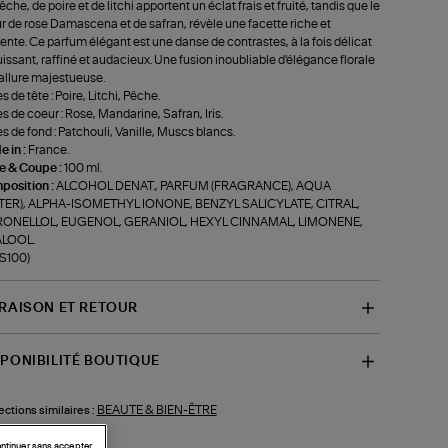
̂che, de poire et de litchi apportent un éclat frais et fruité, tandis que le
 de rose Damascena et de safran, révèle une facette riche et
ente. Ce parfum élégant est une danse de contrastes, à la fois délicat
uissant, raffiné et audacieux. Une fusion inoubliable d'élégance florale
'allure majestueuse.
s de tête : Poire, Litchi, Pêche.
s de coeur : Rose, Mandarine, Safran, Iris.
s de fond : Patchouli, Vanille, Muscs blancs.
 in :
France.
le & Coupe :
100 ml.
position :
ALCOHOL DENAT., PARFUM (FRAGRANCE), AQUA
TER), ALPHA-ISOMETHYL IONONE, BENZYL SALICYLATE, CITRAL,
RONELLOL, EUGENOL, GERANIOL, HEXYL CINNAMAL, LIMONENE,
ALOOL.
-S100)
VRAISON ET RETOUR
SPONIBILITÉ BOUTIQUE
BEAUTE & BIEN-ÊTRE
ections similaires :
ntinuer sans accepter