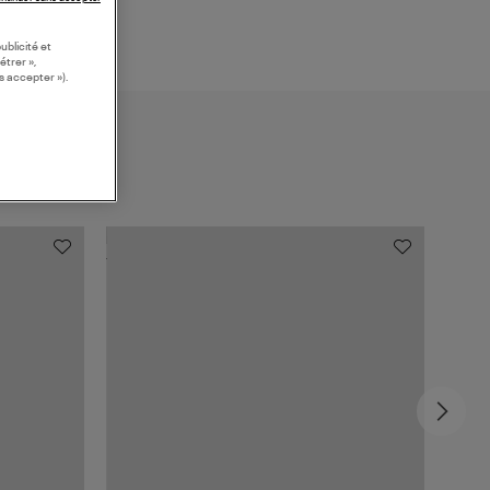
ublicité et
étrer »,
s accepter »).