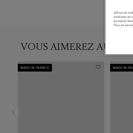
lulli-sur-la-t
analyses, en 
accepter l’en
Pour en savoir
VOUS AIMEREZ AUSSI
MADE IN FRANCE
MADE IN F