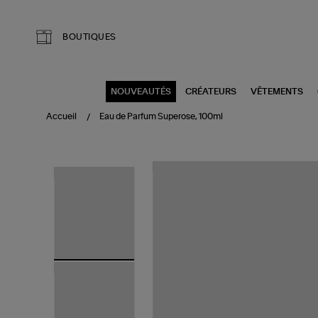
Aller au contenu principal
BOUTIQUES
NOUVEAUTÉS
CRÉATEURS
VÊTEMENTS
Accueil
Eau de Parfum Superose, 100ml