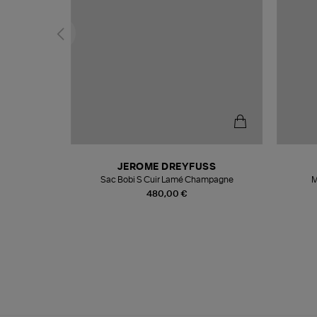
N
JEROME DREYFUSS
te
Sac Bobi S Cuir Lamé Champagne
M
480,00 €