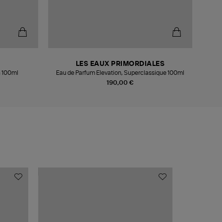
LES EAUX PRIMORDIALES
h 100ml
Eau de Parfum Elevation, Superclassique 100ml
Extr
190,00 €