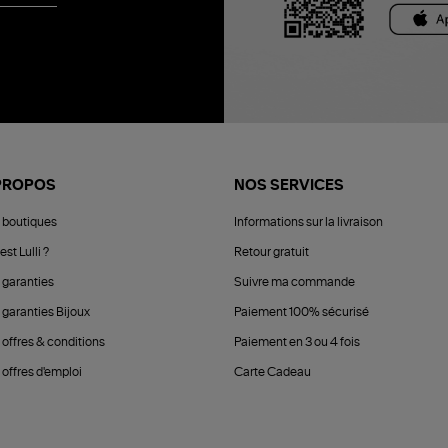
PROPOS
NOS SERVICES
 boutiques
Informations sur la livraison
est Lulli ?
Retour gratuit
 garanties
Suivre ma commande
 garanties Bijoux
Paiement 100% sécurisé
 offres & conditions
Paiement en 3 ou 4 fois
offres d'emploi
Carte Cadeau