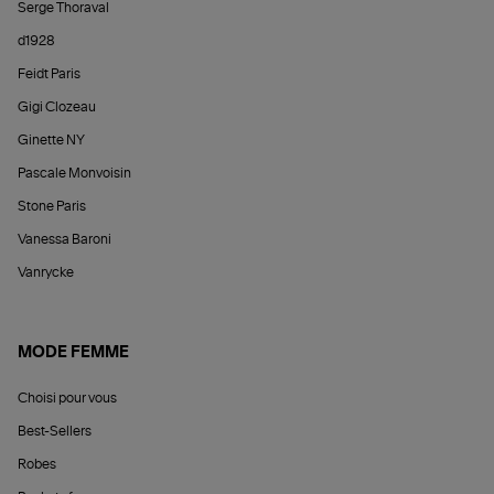
Serge Thoraval
d1928
Feidt Paris
Gigi Clozeau
Ginette NY
Pascale Monvoisin
Stone Paris
Vanessa Baroni
Vanrycke
MODE FEMME
Choisi pour vous
Best-Sellers
Robes