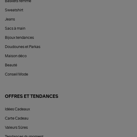
Baskets femme
Sweatshirt
Jeans
Sacs à main
Bijoux tendances
Doudounes et Parkas
Maison déco
Beauté
Conseil Mode
OFFRES ET TENDANCES
Idées Cadeaux
Carte Cadeau
Valeurs Sûres
Tendances du moment