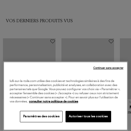
VOS DERNIERS PRODUITS VUS
Continuer sans accepter
lulli-sur-la-toile.com utilise des cookies et technologies similaires à des fins de
performance, personnalisation, publicité et analyses, en collaboration avec des
partenaires tels que Google. Vous pouvez configurer vos choix via « Paramétrer »,
accepter l’ensemble des cookies (« J’accepte ») ou refuser ceux non strictement
nécessaires (« Continuer sans accepter »). Pour en savoir plus sur l’utilisation de
vos données,
consulter notre politique de cookies
NOUVELLE COLLECTION
N
JEROME DREYFUSS
TORAL
Sac Bobi S Cuir Lamé
Mocassins Killian Sport
Veste
Champagne
Mousse
Paramètres des cookies
Autoriser tous les cookies
480,00 €
189,00 €