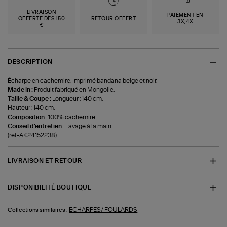
LIVRAISON
PAIEMENT EN
OFFERTE DÈS 150
RETOUR OFFERT
3X,4X
€
DESCRIPTION
Écharpe en cachemire. Imprimé bandana beige et noir.
Made in :
Produit fabriqué en Mongolie.
Taille & Coupe :
Longueur : 140 cm.
Hauteur : 140 cm.
Composition :
100% cachemire.
Conseil d'entretien :
Lavage à la main.
(ref-AK24152238)
LIVRAISON ET RETOUR
DISPONIBILITÉ BOUTIQUE
ECHARPES/ FOULARDS
Collections similaires :