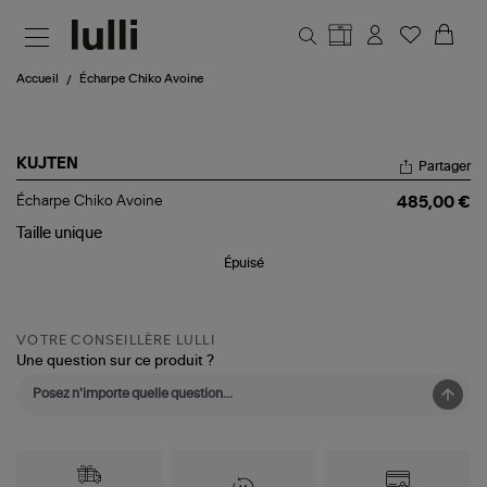
Aller au contenu principal
Accueil
Écharpe Chiko Avoine
KUJTEN
Partager
Écharpe
Écharpe Chiko Avoine
485,00 €
Chiko
Avoine
Taille
unique
Épuisé
VOTRE CONSEILLÈRE LULLI
Une question sur ce produit ?