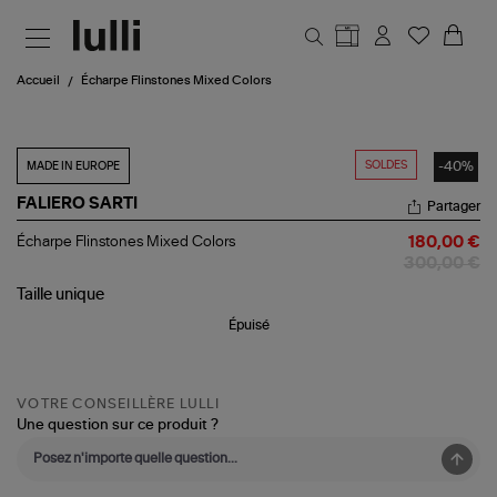
Aller au contenu principal
Accueil
Écharpe Flinstones Mixed Colors
SOLDES
-40%
MADE IN EUROPE
FALIERO SARTI
Partager
Écharpe
Écharpe Flinstones Mixed Colors
180,00 €
Flinstones
300,00 €
Mixed
Colors
Taille
unique
Épuisé
VOTRE CONSEILLÈRE LULLI
Une question sur ce produit ?