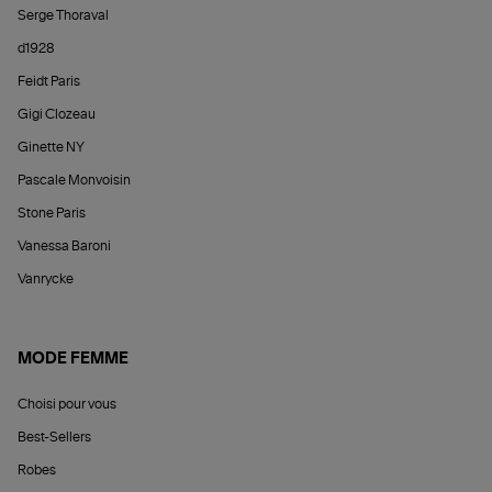
Serge Thoraval
d1928
Feidt Paris
Gigi Clozeau
Ginette NY
Pascale Monvoisin
Stone Paris
Vanessa Baroni
Vanrycke
MODE FEMME
Choisi pour vous
Best-Sellers
Robes