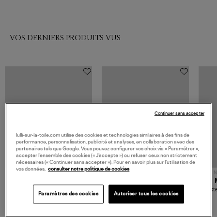
VOS DERNIERS PRODUITS VUS
Continuer sans accepter
lulli-sur-la-toile.com utilise des cookies et technologies similaires à des fins de
performance, personnalisation, publicité et analyses, en collaboration avec des
partenaires tels que Google. Vous pouvez configurer vos choix via « Paramétrer »,
accepter l’ensemble des cookies (« J’accepte ») ou refuser ceux non strictement
nécessaires (« Continuer sans accepter »). Pour en savoir plus sur l’utilisation de
vos données,
consulter notre politique de cookies
NOUVELLE COLLECTION
N
JEROME DREYFUSS
TORAL
Sac Bobi S Cuir Lamé
Mocassins Killian Sport
Veste
Paramètres des cookies
Autoriser tous les cookies
Champagne
Mousse
480,00 €
189,00 €