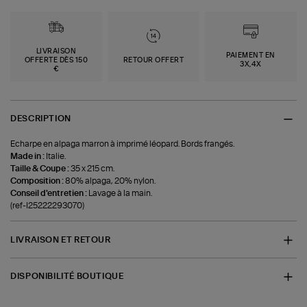
LIVRAISON
PAIEMENT EN
OFFERTE DÈS 150
RETOUR OFFERT
3X,4X
€
DESCRIPTION
Echarpe en alpaga marron à imprimé léopard. Bords frangés.
Made in :
Italie.
Taille & Coupe :
35 x 215 cm.
Composition :
80% alpaga, 20% nylon.
Conseil d'entretien :
Lavage à la main.
(ref-I25222293070)
LIVRAISON ET RETOUR
DISPONIBILITÉ BOUTIQUE