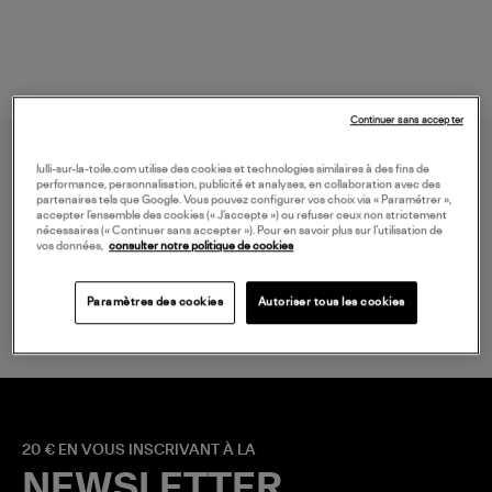
Continuer sans accepter
lulli-sur-la-toile.com utilise des cookies et technologies similaires à des fins de
performance, personnalisation, publicité et analyses, en collaboration avec des
partenaires tels que Google. Vous pouvez configurer vos choix via « Paramétrer »,
accepter l’ensemble des cookies (« J’accepte ») ou refuser ceux non strictement
nécessaires (« Continuer sans accepter »). Pour en savoir plus sur l’utilisation de
vos données,
consulter notre politique de cookies
LIVRAISON GRATUITE
à partir de 150 € d'achat*
Paramètres des cookies
Autoriser tous les cookies
20 € EN VOUS INSCRIVANT À LA
NEWSLETTER