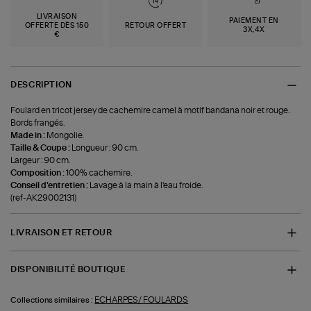
LIVRAISON
PAIEMENT EN
OFFERTE DÈS 150
RETOUR OFFERT
3X,4X
€
DESCRIPTION
Foulard en tricot jersey de cachemire camel à motif bandana noir et rouge.
Bords frangés.
Made in :
Mongolie.
Taille & Coupe :
Longueur : 90 cm.
Largeur : 90 cm.
Composition :
100% cachemire.
Conseil d'entretien :
Lavage à la main à l'eau froide.
(ref-AK29002131)
LIVRAISON ET RETOUR
DISPONIBILITÉ BOUTIQUE
ECHARPES/ FOULARDS
Collections similaires :