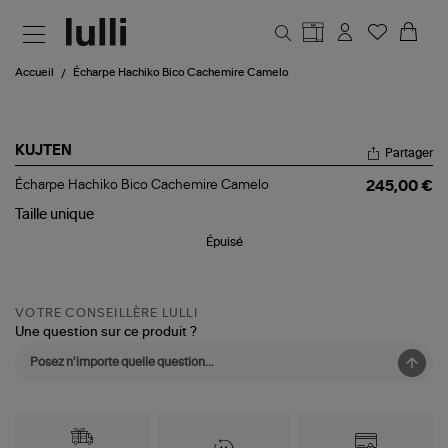
Aller au contenu principal
Accueil
Écharpe Hachiko Bico Cachemire Camelo
KUJTEN
Partager
Écharpe
Écharpe Hachiko Bico Cachemire Camelo
245,00 €
Hachiko
Bico
Taille
unique
Cachemire
Épuisé
Camelo
VOTRE CONSEILLÈRE LULLI
Une question sur ce produit ?