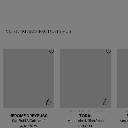
VOS DERNIERS PRODUITS VUS
NOUVELLE COLLECTION
N
JEROME DREYFUSS
TORAL
Sac Bobi S Cuir Lamé
Mocassins Killian Sport
Veste
Champagne
Mousse
480,00 €
189,00 €