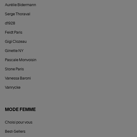
Aurélie Bidermann
Serge Thoraval
d1928
Feidt Paris
Gigi Clozeau
Ginette NY
Pascale Monvoisin
Stone Paris
Vanessa Baroni
Vanrycke
MODE FEMME
Choisi pour vous
Best-Sellers