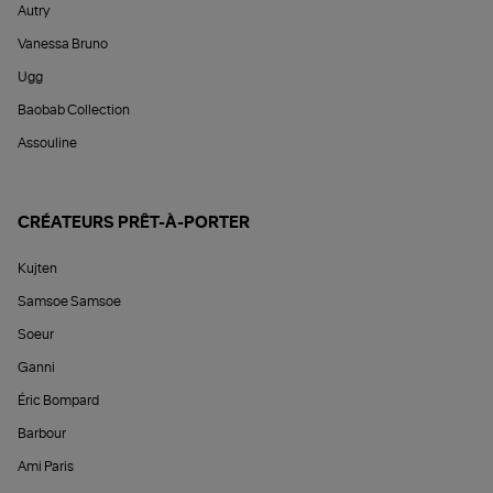
Autry
Vanessa Bruno
Ugg
Baobab Collection
Assouline
CRÉATEURS PRÊT-À-PORTER
Kujten
Samsoe Samsoe
Soeur
Ganni
Éric Bompard
Barbour
Ami Paris