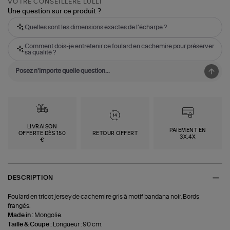
VOTRE CONSEILLÈRE LULLI
Une question sur ce produit ?
Quelles sont les dimensions exactes de l'écharpe ?
Comment dois-je entretenir ce foulard en cachemire pour préserver
sa qualité ?
LIVRAISON
PAIEMENT EN
OFFERTE DÈS 150
RETOUR OFFERT
3X,4X
€
DESCRIPTION
Foulard en tricot jersey de cachemire gris à motif bandana noir. Bords
frangés.
Made in :
Mongolie.
Taille & Coupe :
Longueur : 90 cm.