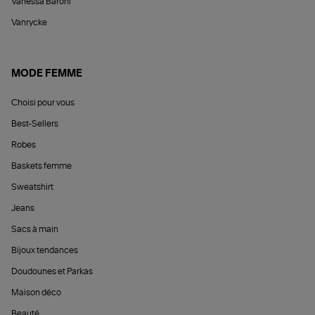
Vanessa Baroni
Vanrycke
MODE FEMME
Choisi pour vous
Best-Sellers
Robes
Baskets femme
Sweatshirt
Jeans
Sacs à main
Bijoux tendances
Doudounes et Parkas
Maison déco
Beauté