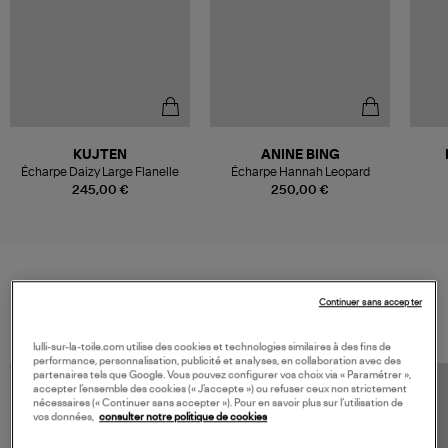
KUJTEN
ANINE BING
Écharpe Daizy Large Flanelle
Écharpe Hannah Leopard
245,00 €
250,00 €
VOS DERNIERS PRODUITS VUS
Continuer sans accepter
lulli-sur-la-toile.com utilise des cookies et technologies similaires à des fins de
performance, personnalisation, publicité et analyses, en collaboration avec des
partenaires tels que Google. Vous pouvez configurer vos choix via « Paramétrer »,
accepter l’ensemble des cookies (« J’accepte ») ou refuser ceux non strictement
nécessaires (« Continuer sans accepter »). Pour en savoir plus sur l’utilisation de
vos données,
consulter notre politique de cookies