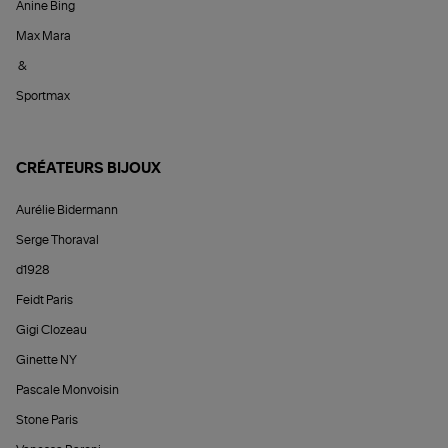
Anine Bing
Max Mara
&
Sportmax
CRÉATEURS BIJOUX
Aurélie Bidermann
Serge Thoraval
d1928
Feidt Paris
Gigi Clozeau
Ginette NY
Pascale Monvoisin
Stone Paris