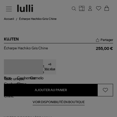
Aller au contenu principal
Accueil
Écharpe Hachiko Gris Chine
KUJTEN
Partager
Écharpe
Écharpe Hachiko Gris Chine
255,00 €
Hachiko
Gris
Chine
+
6
Voir plus
Taille
unique
AJOUTER AU PANIER
VOIR DISPONIBILITÉ EN BOUTIQUE