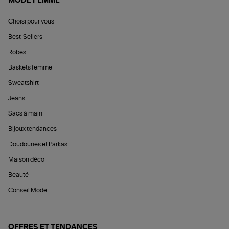
MODE FEMME
Choisi pour vous
Best-Sellers
Robes
Baskets femme
Sweatshirt
Jeans
Sacs à main
Bijoux tendances
Doudounes et Parkas
Maison déco
Beauté
Conseil Mode
OFFRES ET TENDANCES