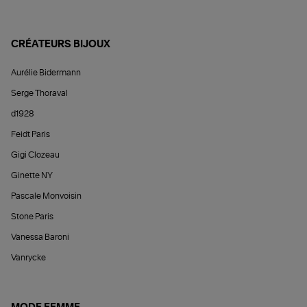
CRÉATEURS BIJOUX
Aurélie Bidermann
Serge Thoraval
d1928
Feidt Paris
Gigi Clozeau
Ginette NY
Pascale Monvoisin
Stone Paris
Vanessa Baroni
Vanrycke