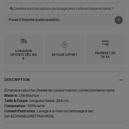
Quelles sont les options de lavage pour cette écharpe en laine ?
LIVRAISON
PAIEMENT EN
OFFERTE DÈS 150
RETOUR OFFERT
3X,4X
€
DESCRIPTION
Écharpe à capuche côtelée de couleur marron, confectionnée en laine.
Made in :
L'île Maurice.
Taille & Coupe :
Longueur totale : 264 cm.
Composition :
100% laine.
Conseil d'entretien :
Lavage à la main ou nettoyage à sec.
(ref-ECH1456LORETTAMAR05)