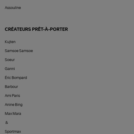
Assouline
CRÉATEURS PRÊT-À-PORTER
Kujten
Samsoe Samsoe
Soeur
Ganni
Éric Bompard
Barbour
Ami Paris
Anine Bing
Max Mara
&
Sportmax