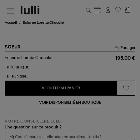
Aller au contenu principal
Accueil
Echarpe Loretta Chocolat
SOEUR
Partager
Echarpe
Echarpe Loretta Chocolat
195,00 €
Loretta
Chocolat
Taille
unique
Taille unique.
AJOUTER AU PANIER
VOIR DISPONIBILITÉ EN BOUTIQUE
VOTRE CONSEILLÈRE LULLI
Une question sur ce produit ?
Cette écharpe est-elle adaptée aux climats froids ?