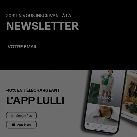
20 € EN VOUS INSCRIVANT À LA
NEWSLETTER
-10% EN TÉLÉCHARGEANT
L'APP LULLI