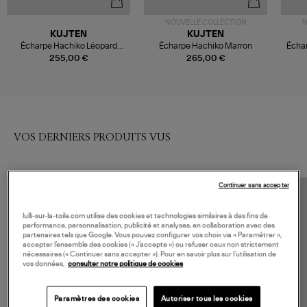
NOUVELLE COLLECTION
N
KUJTEN
KUJTEN
Écharpe Hachiko Léopard
Écharpe Hachiko Marron
Échar
Marron
255,00 €
265,00 €
VOS DERNIERS PRODUITS VUS
Continuer sans accepter
lulli-sur-la-toile.com utilise des cookies et technologies similaires à des fins de
performance, personnalisation, publicité et analyses, en collaboration avec des
partenaires tels que Google. Vous pouvez configurer vos choix via « Paramétrer »,
accepter l’ensemble des cookies (« J’accepte ») ou refuser ceux non strictement
nécessaires (« Continuer sans accepter »). Pour en savoir plus sur l’utilisation de
vos données,
consulter notre politique de cookies
Paramètres des cookies
Autoriser tous les cookies