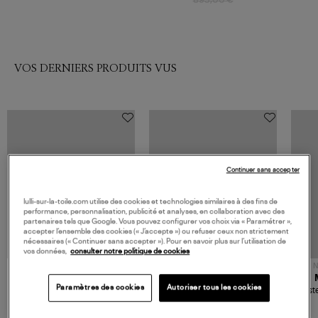
VOS DERNIERS PRODUITS VUS
Continuer sans accepter
lulli-sur-la-toile.com utilise des cookies et technologies similaires à des fins de
performance, personnalisation, publicité et analyses, en collaboration avec des
partenaires tels que Google. Vous pouvez configurer vos choix via « Paramétrer »,
accepter l’ensemble des cookies (« J’accepte ») ou refuser ceux non strictement
nécessaires (« Continuer sans accepter »). Pour en savoir plus sur l’utilisation de
vos données,
consulter notre politique de cookies
NOUVELLE COLLECTION
N
JEROME DREYFUSS
TORAL
Paramètres des cookies
Autoriser tous les cookies
Sac Bobi S Cuir Lamé
Mocassins Killian Sport
Veste
Champagne
Mousse
480,00 €
189,00 €