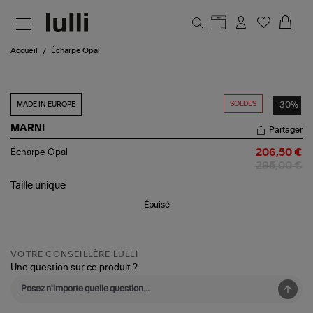
Aller au contenu principal
Accueil
Écharpe Opal
SOLDES
-30%
MADE IN EUROPE
MARNI
Partager
Écharpe
Écharpe Opal
206,50 €
Opal
295,00 €
Taille
unique
Épuisé
VOTRE CONSEILLÈRE LULLI
Une question sur ce produit ?