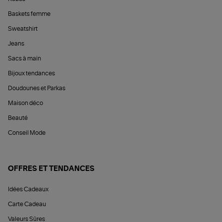
Baskets femme
Sweatshirt
Jeans
Sacs à main
Bijoux tendances
Doudounes et Parkas
Maison déco
Beauté
Conseil Mode
OFFRES ET TENDANCES
Idées Cadeaux
Carte Cadeau
Valeurs Sûres