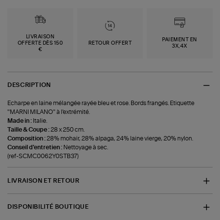
LIVRAISON
PAIEMENT EN
OFFERTE DÈS 150
RETOUR OFFERT
3X,4X
€
DESCRIPTION
Echarpe en laine mélangée rayée bleu et rose. Bords frangés. Etiquette
"MARNI MILANO" à l'extrémité.
Made in :
Italie.
Taille & Coupe :
28 x 250 cm.
Composition :
28% mohair, 28% alpaga, 24% laine vierge, 20% nylon.
Conseil d'entretien :
Nettoyage à sec.
(ref-SCMC0062Y0STB37)
LIVRAISON ET RETOUR
DISPONIBILITÉ BOUTIQUE