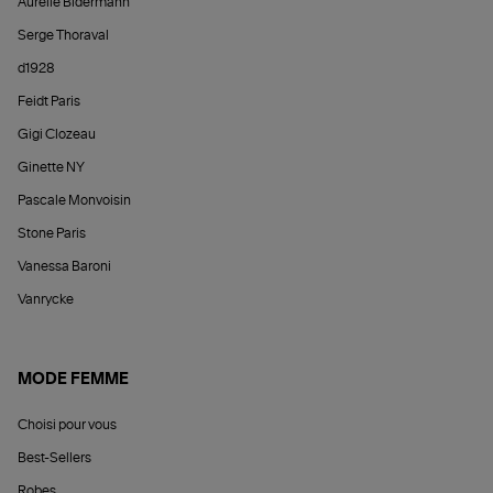
Aurélie Bidermann
Serge Thoraval
d1928
Feidt Paris
Gigi Clozeau
Ginette NY
Pascale Monvoisin
Stone Paris
Vanessa Baroni
Vanrycke
MODE FEMME
Choisi pour vous
Best-Sellers
Robes