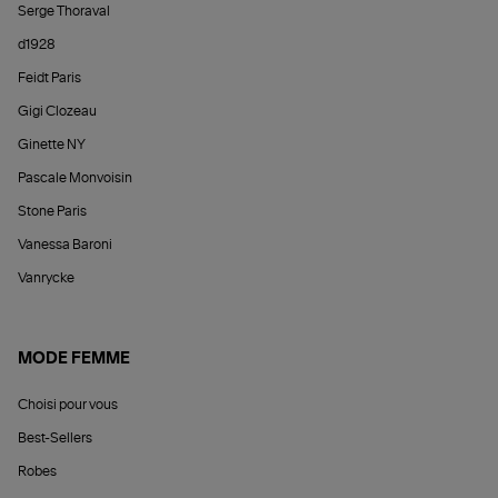
Serge Thoraval
d1928
Feidt Paris
Gigi Clozeau
Ginette NY
Pascale Monvoisin
Stone Paris
Vanessa Baroni
Vanrycke
MODE FEMME
Choisi pour vous
Best-Sellers
Robes