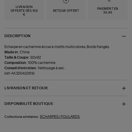
LIVRAISON
PAIEMENT EN
OFFERTE DÈS 150
RETOUR OFFERT
3X,4X
€
DESCRIPTION
Echarpe en cachemire écrue à motifs multicolores. Bords frangés.
Made in :
Chine.
Taille & Coupe :
92x92
Composition :
100% cachemire.
Conseil d'entretien :
Nettoyage à sec.
(ref-AK32042269)
LIVRAISON ET RETOUR
DISPONIBILITÉ BOUTIQUE
ECHARPES/ FOULARDS
Collections similaires :