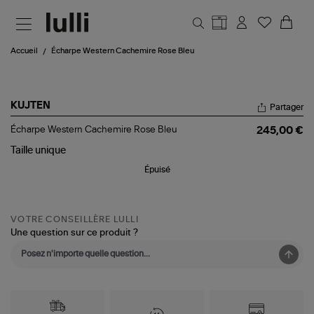
Aller au contenu principal
Accueil
Écharpe Western Cachemire Rose Bleu
KUJTEN
Partager
Écharpe
Écharpe Western Cachemire Rose Bleu
245,00 €
Western
Cachemire
Taille
unique
Rose
Épuisé
Bleu
VOTRE CONSEILLÈRE LULLI
Une question sur ce produit ?