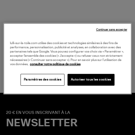
Continuer sans accepter
lulli-sur-la-toile.com utilise des cookies et technologies similaires à des fins de
performance, personnalisation, publicité et analyses, en collaboration avec des
partenaires tels que Google. Vous pouvez configurer vos choix via « Paramétrer »,
accepter l’ensemble des cookies (« J’accepte ») ou refuser ceux non strictement
nécessaires (« Continuer sans accepter »). Pour en savoir plus sur l’utilisation de
LIVRAISON GRATUITE
vos données,
consulter notre politique de cookies
à partir de 150 € d'achat*
Paramètres des cookies
Autoriser tous les cookies
20 € EN VOUS INSCRIVANT À LA
NEWSLETTER