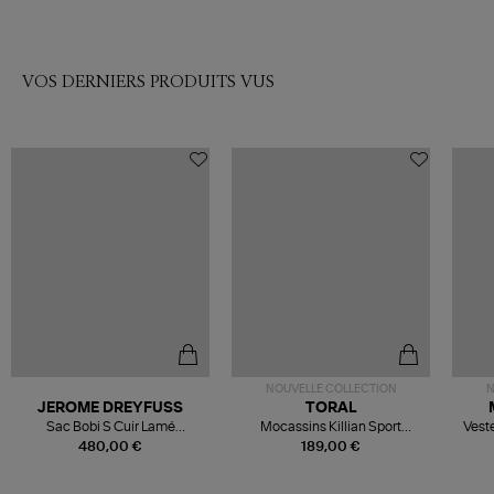
VOS DERNIERS PRODUITS VUS
NOUVELLE COLLECTION
N
JEROME DREYFUSS
TORAL
Sac Bobi S Cuir Lamé
Mocassins Killian Sport
Veste
Champagne
Mousse
480,00 €
189,00 €