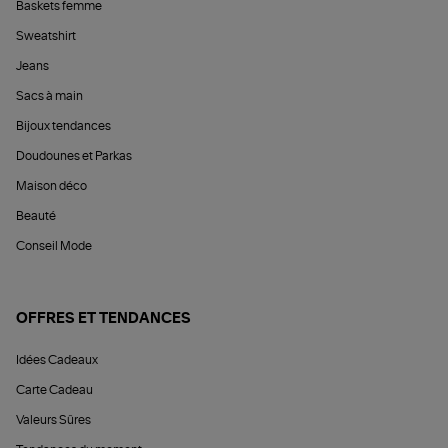
Baskets femme
Sweatshirt
Jeans
Sacs à main
Bijoux tendances
Doudounes et Parkas
Maison déco
Beauté
Conseil Mode
OFFRES ET TENDANCES
Idées Cadeaux
Carte Cadeau
Valeurs Sûres