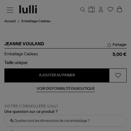
Aller au contenu principal
Accueil
Emballage Cadeau
JEANNE VOULAND
Partager
Emballage
Emballage Cadeau
5,00 €
Cadeau
Taille
unique
AJOUTER AU PANIER
VOIR DISPONIBILITÉ EN BOUTIQUE
VOTRE CONSEILLÈRE LULLI
Une question sur ce produit ?
Quelles sont les dimensions de cet emballage ?