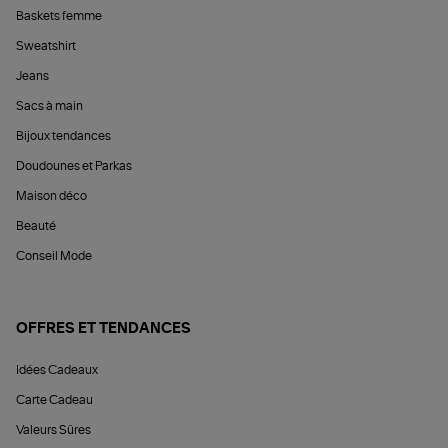
Baskets femme
Sweatshirt
Jeans
Sacs à main
Bijoux tendances
Doudounes et Parkas
Maison déco
Beauté
Conseil Mode
OFFRES ET TENDANCES
Idées Cadeaux
Carte Cadeau
Valeurs Sûres