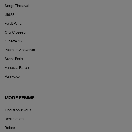
Serge Thoraval
d1928
Feidt Paris
Gigi Clozeau
Ginette NY
Pascale Monvoisin
Stone Paris
Vanessa Baroni
Vanrycke
MODE FEMME
Choisi pour vous
Best-Sellers
Robes