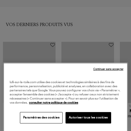
VOS DERNIERS PRODUITS VUS
Continuer sans accepter
lulli-sur-la-toile.com utilise des cookies et technologies similaires à des fins de
performance, personnalisation, publicité et analyses, en collaboration avec des
partenaires tels que Google. Vous pouvez configurer vos choix via « Paramétrer »,
accepter l’ensemble des cookies (« J’accepte ») ou refuser ceux non strictement
nécessaires (« Continuer sans accepter »). Pour en savoir plus sur l’utilisation de
vos données,
consulter notre politique de cookies
NOUVELLE COLLECTION
N
JEROME DREYFUSS
TORAL
Sac Bobi S Cuir Lamé
Mocassins Killian Sport
Veste
Paramètres des cookies
Autoriser tous les cookies
Champagne
Mousse
480,00 €
189,00 €