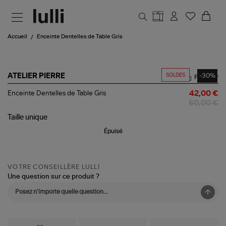
Aller au contenu principal
Accueil
Enceinte Dentelles de Table Gris
SOLDES
-30%
ATELIER PIERRE
Partager
Enceinte
Enceinte Dentelles de Table Gris
42,00 €
Dentelles
60,00 €
de
Table
Taille
unique
Gris
Épuisé
VOTRE CONSEILLÈRE LULLI
Une question sur ce produit ?