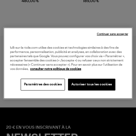
480,00 €
189,00 €
Continuer sans accepter
lulli-sur-la-toile.com utilise des cookies et technologies similaires à des fins de
performance, personnalisation, publicité et analyses, en collaboration avec des
partenaires tels que Google. Vous pouvez configurer vos choix via « Paramétrer »,
accepter l’ensemble des cookies (« J’accepte ») ou refuser ceux non strictement
nécessaires (« Continuer sans accepter »). Pour en savoir plus sur l’utilisation de
vos données,
consulter notre politique de cookies
LIVRAISON GRATUITE
à partir de 150 € d'achat*
Paramètres des cookies
Autoriser tous les cookies
20 € EN VOUS INSCRIVANT À LA