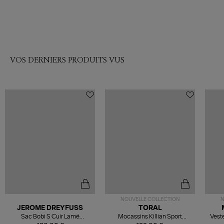
VOS DERNIERS PRODUITS VUS
NOUVELLE COLLECTION
N
JEROME DREYFUSS
TORAL
Sac Bobi S Cuir Lamé
Mocassins Killian Sport
Veste
Champagne
Mousse