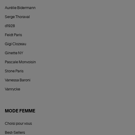
Aurélie Bidermann
Serge Thoraval
d1928
Feidt Paris
Gigi Clozeau
Ginette NY
Pascale Monvoisin
Stone Paris
Vanessa Baroni
Vanrycke
MODE FEMME
Choisi pour vous
Best-Sellers