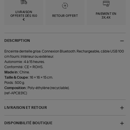
LIVRAISON
PAIEMENT EN
OFFERTE DÈS 150
RETOUR OFFERT
3X,4X
€
DESCRIPTION
Enceinte dentelle grise. Connexion Bluetooth. Rechargeable, câble USB 100
cm fourni. Intérieur ou extérieur.
Autonomie : 4 à 15 heures.
Conformité : CE + ROHS.
Made in :
Chine.
Taille & Coupe :
16 × 16 × 15 cm.
Poids : 500 g.
Composition :
Poly-éthylène (recyclable).
(ref-APC831C)
LIVRAISON ET RETOUR
DISPONIBILITÉ BOUTIQUE