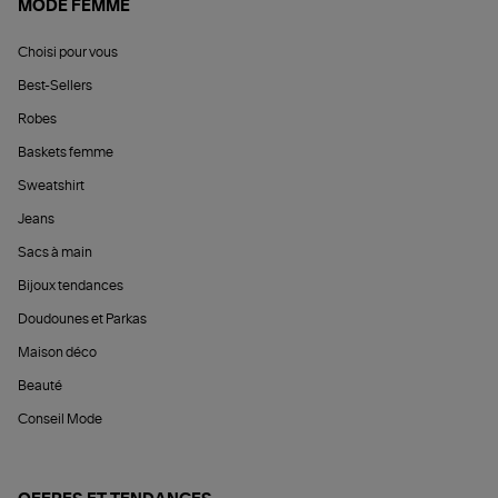
MODE FEMME
Choisi pour vous
Best-Sellers
Robes
Baskets femme
Sweatshirt
Jeans
Sacs à main
Bijoux tendances
Doudounes et Parkas
Maison déco
Beauté
Conseil Mode