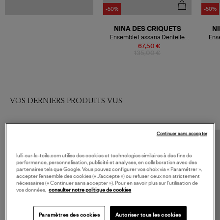
-50%
-50%
NINA DES CRIQUETS
NI
Ensemble Lassana Dentelle
Ens
Noir
67,50 €
135,00 €
VOS DERNIERS PRODUITS VUS
Continuer sans accepter
lulli-sur-la-toile.com utilise des cookies et technologies similaires à des fins de
performance, personnalisation, publicité et analyses, en collaboration avec des
partenaires tels que Google. Vous pouvez configurer vos choix via « Paramétrer »,
accepter l’ensemble des cookies (« J’accepte ») ou refuser ceux non strictement
nécessaires (« Continuer sans accepter »). Pour en savoir plus sur l’utilisation de
vos données,
consulter notre politique de cookies
Paramètres des cookies
Autoriser tous les cookies