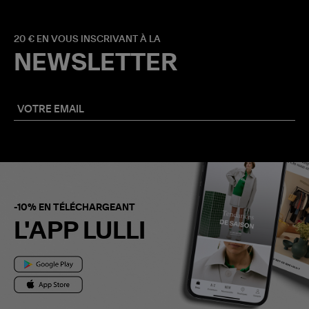
20 € EN VOUS INSCRIVANT À LA
NEWSLETTER
-10% EN TÉLÉCHARGEANT
L'APP LULLI