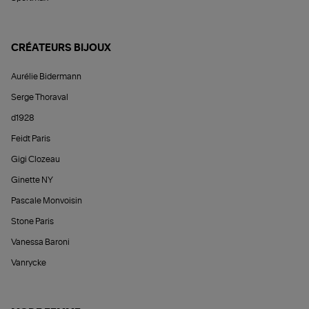
CRÉATEURS BIJOUX
Aurélie Bidermann
Serge Thoraval
d1928
Feidt Paris
Gigi Clozeau
Ginette NY
Pascale Monvoisin
Stone Paris
Vanessa Baroni
Vanrycke