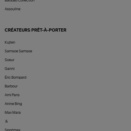
Baobab Collection
Assouline
CRÉATEURS PRÊT-À-PORTER
Kujten
Samsoe Samsoe
Soeur
Ganni
Éric Bompard
Barbour
Ami Paris
Anine Bing
Max Mara
&
Sportmax