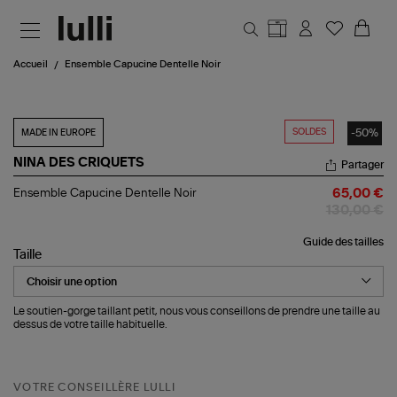
Aller au contenu principal
Accueil
Ensemble Capucine Dentelle Noir
SOLDES
-50%
MADE IN EUROPE
NINA DES CRIQUETS
Partager
Ensemble
Ensemble Capucine Dentelle Noir
65,00 €
Capucine
130,00 €
Dentelle
Noir
Guide des tailles
Taille
Le soutien-gorge taillant petit, nous vous conseillons de prendre une taille au
dessus de votre taille habituelle.
VOTRE CONSEILLÈRE LULLI