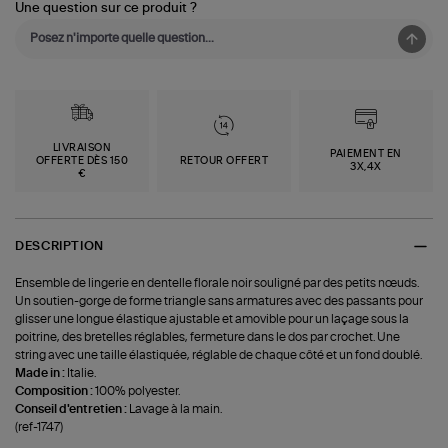
Une question sur ce produit ?
LIVRAISON
PAIEMENT EN
OFFERTE DÈS 150
RETOUR OFFERT
3X,4X
€
DESCRIPTION
Ensemble de lingerie en dentelle florale noir souligné par des petits nœuds.
Un soutien-gorge de forme triangle sans armatures avec des passants pour
glisser une longue élastique ajustable et amovible pour un laçage sous la
poitrine, des bretelles réglables, fermeture dans le dos par crochet. Une
string avec une taille élastiquée, réglable de chaque côté et un fond doublé.
Made in :
Italie.
Composition :
100% polyester.
Conseil d'entretien :
Lavage à la main.
(ref-1747)