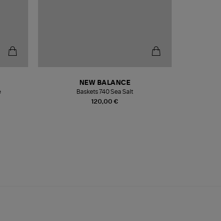
NEW BALANCE
e
Baskets 740 Sea Salt
Veste
120,00 €