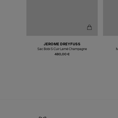
N
JEROME DREYFUSS
te
Sac Bobi S Cuir Lamé Champagne
M
480,00 €