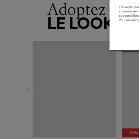
Adoptez
lulli-sur-la-t
analyses, en 
accepter l’en
LE LOOK
Pour en savoir
MADE I
-50%