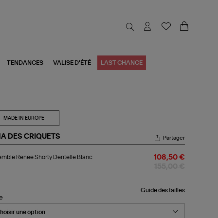
TENDANCES
VALISE D'ÉTÉ
LAST CHANCE
MADE IN EUROPE
NA DES CRIQUETS
Partager
semble
mble Renee Shorty Dentelle Blanc
108,50 €
nee
rty
155,00 €
telle
nc
Guide des tailles
le