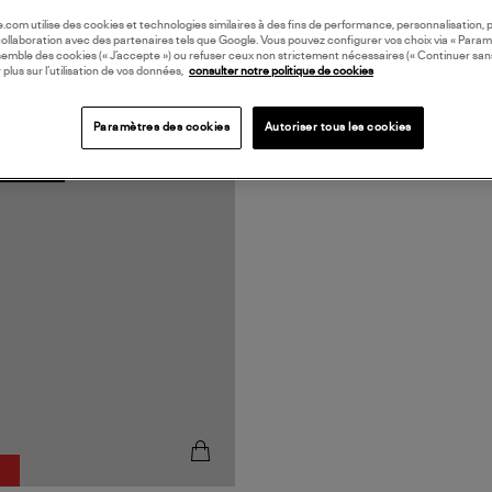
oile.com utilise des cookies et technologies similaires à des fins de performance, personnalisation, p
collaboration avec des partenaires tels que Google. Vous pouvez configurer vos choix via « Param
semble des cookies (« J’accepte ») ou refuser ceux non strictement nécessaires (« Continuer san
 plus sur l’utilisation de vos données,
consulter notre politique de cookies
Paramètres des cookies
Autoriser tous les cookies
N EUROPE