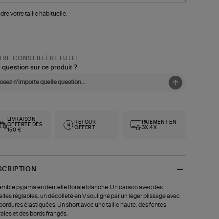
dre votre taille habituelle.
RE CONSEILLÈRE LULLI
 question sur ce produit ?
LIVRAISON
RETOUR
PAIEMENT EN
OFFERTE DÈS
OFFERT
3X,4X
150 €
SCRIPTION
mble pyjama en dentelle florale blanche. Un caraco avec des
elles réglables, un décolleté en V souligné par un léger plissage avec
bordures élastiquées. Un short avec une taille haute, des fentes
rales et des bords frangés.