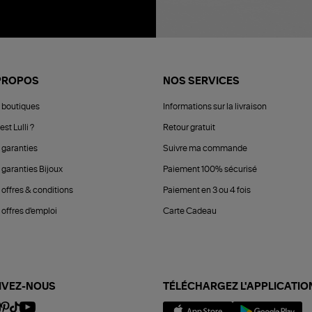
PROPOS
NOS SERVICES
 boutiques
Informations sur la livraison
est Lulli ?
Retour gratuit
 garanties
Suivre ma commande
 garanties Bijoux
Paiement 100% sécurisé
 offres & conditions
Paiement en 3 ou 4 fois
offres d'emploi
Carte Cadeau
IVEZ-NOUS
TÉLÉCHARGEZ L'APPLICATIO