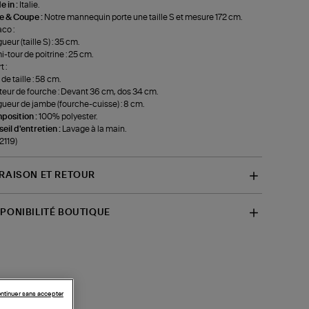
 in :
Italie.
le & Coupe :
Notre mannequin porte une taille S et mesure 172 cm.
co :
ueur (taille S) : 35 cm.
-tour de poitrine : 25 cm.
 :
de taille : 58 cm.
eur de fourche : Devant 36 cm, dos 34 cm.
ueur de jambe (fourche-cuisse) : 8 cm.
position :
100% polyester.
eil d'entretien :
Lavage à la main.
-2119)
VRAISON ET RETOUR
SPONIBILITÉ BOUTIQUE
ntinuer sans accepter