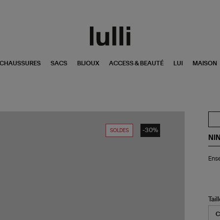
CHAUSSURES
SACS
BIJOUX
ACCESS & BEAUTÉ
LUI
MAISON
-30%
SOLDES
NI
En
Ense
Re
Sho
Den
Bla
Tail