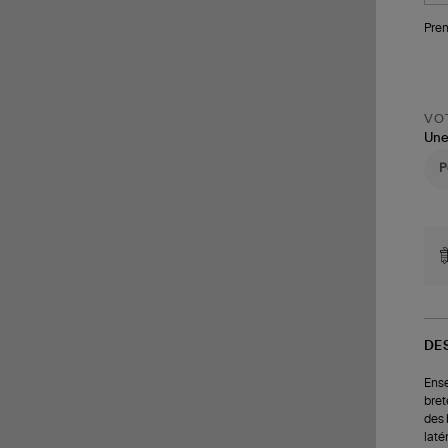
Pren
VOT
Une
DE
Ense
bret
des 
laté