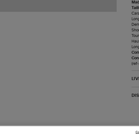
Made
Tail
Cara
Long
Demi
Short
Tour 
Haut
Long
Com
Cons
(ref
LI
DI
Co