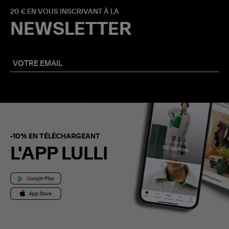
20 € EN VOUS INSCRIVANT À LA
NEWSLETTER
-10% EN TÉLÉCHARGEANT
L'APP LULLI