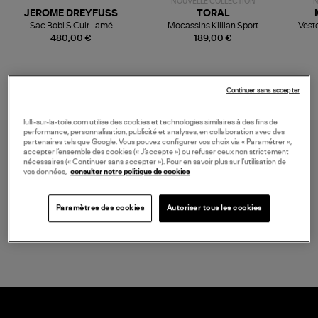
NOUVELLE COLLECTION
N
JEROME DREYFUSS
TORAL
Sac Bobi S Cuir Lamé
Mocassins Killian Sport
Veste
Champagne
Mousse
480,00 €
189,00 €
Continuer sans accepter
lulli-sur-la-toile.com utilise des cookies et technologies similaires à des fins de
performance, personnalisation, publicité et analyses, en collaboration avec des
partenaires tels que Google. Vous pouvez configurer vos choix via « Paramétrer »,
accepter l’ensemble des cookies (« J’accepte ») ou refuser ceux non strictement
nécessaires (« Continuer sans accepter »). Pour en savoir plus sur l’utilisation de
vos données,
consulter notre politique de cookies
Paramètres des cookies
Autoriser tous les cookies
LIVRAISON GRATUITE
à partir de 150 € d'achat*