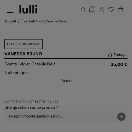
Aller au contenu principal
Accueil
Éventail Violet, Capsule Deià
COLLECTION CAPSULE
VANESSA BRUNO
Partager
Éventail
Éventail Violet, Capsule Deià
35,00 €
Violet,
Capsule
Taille
unique
Deià
Épuisé
VOTRE CONSEILLÈRE LULLI
Une question sur ce produit ?