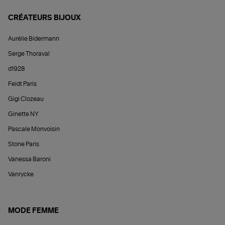
CRÉATEURS BIJOUX
Aurélie Bidermann
Serge Thoraval
d1928
Feidt Paris
Gigi Clozeau
Ginette NY
Pascale Monvoisin
Stone Paris
Vanessa Baroni
Vanrycke
MODE FEMME