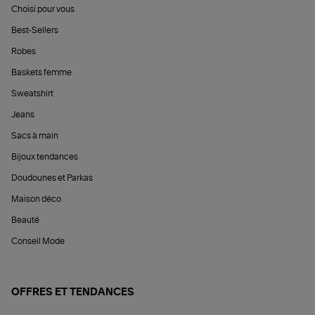
Choisi pour vous
Best-Sellers
Robes
Baskets femme
Sweatshirt
Jeans
Sacs à main
Bijoux tendances
Doudounes et Parkas
Maison déco
Beauté
Conseil Mode
OFFRES ET TENDANCES