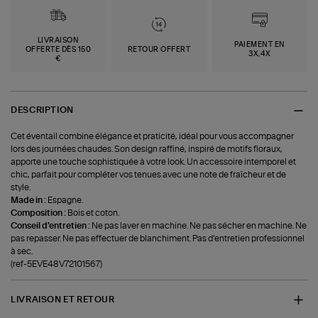
LIVRAISON
PAIEMENT EN
OFFERTE DÈS 150
RETOUR OFFERT
3X,4X
€
DESCRIPTION
Cet éventail combine élégance et praticité, idéal pour vous accompagner
lors des journées chaudes. Son design raffiné, inspiré de motifs floraux,
apporte une touche sophistiquée à votre look. Un accessoire intemporel et
chic, parfait pour compléter vos tenues avec une note de fraîcheur et de
style.
Made in :
Espagne.
Composition :
Bois et coton.
Conseil d'entretien :
Ne pas laver en machine. Ne pas sécher en machine. Ne
pas repasser. Ne pas effectuer de blanchiment. Pas d’entretien professionnel
à sec.
(ref-5EVE48V72101567)
LIVRAISON ET RETOUR