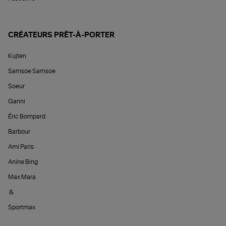
CRÉATEURS PRÊT-À-PORTER
Kujten
Samsoe Samsoe
Soeur
Ganni
Éric Bompard
Barbour
Ami Paris
Anine Bing
Max Mara
&
Sportmax