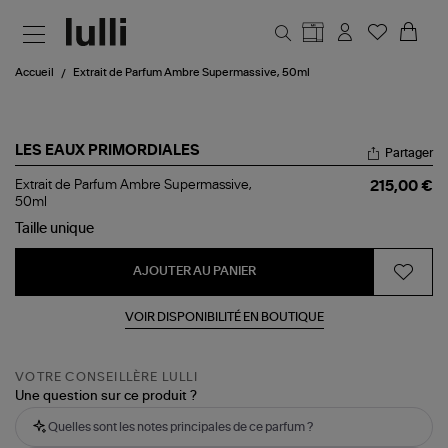
Aller au contenu principal
Accueil
Extrait de Parfum Ambre Supermassive, 50ml
LES EAUX PRIMORDIALES
Partager
Extrait
Extrait de Parfum Ambre Supermassive,
215,00 €
de
50ml
Parfum
Taille
unique
Ambre
Supermassive,
50ml
AJOUTER AU PANIER
VOIR DISPONIBILITÉ EN BOUTIQUE
VOTRE CONSEILLÈRE LULLI
Une question sur ce produit ?
Quelles sont les notes principales de ce parfum ?