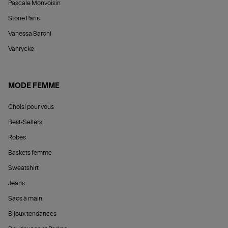
Pascale Monvoisin
Stone Paris
Vanessa Baroni
Vanrycke
MODE FEMME
Choisi pour vous
Best-Sellers
Robes
Baskets femme
Sweatshirt
Jeans
Sacs à main
Bijoux tendances