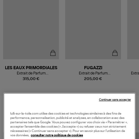
LES EAUX PRIMORDIALES
FUGAZZI
Extrait de Parfum
Extrait de Parfum
Extr
Supermassive Ambre 100ml
Pomegranoudh 100ml
315,00 €
205,00 €
Continuer sans accepter
VOS DERNIERS PRODUITS VUS
lulli-sur-la-toile.com utilise des cookies et technologies similaires à des fins de
performance, personnalisation, publicité et analyses, en collaboration avec des
partenaires tels que Google. Vous pouvez configurer vos choix via « Paramétrer »,
accepter l’ensemble des cookies (« J’accepte ») ou refuser ceux non strictement
nécessaires (« Continuer sans accepter »). Pour en savoir plus sur l’utilisation de
vos données,
consulter notre politique de cookies