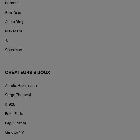
Barbour
Ami Paris
Anine Bing
Max Mara
&
Sportmax
CRÉATEURS BIJOUX
Aurélie Bidermann
Serge Thoraval
d1928
Feidt Paris
Gigi Clozeau
Ginette NY