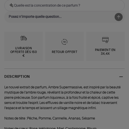
Quelle est la concentration de ce parfum ?
LIVRAISON
PAIEMENT EN
OFFERTE DÈS 150
RETOUR OFFERT
3X,4X
€
DESCRIPTION
Le nouvel extrait de parfum, Ambre Supermassive, est inspiré par la beauté
mystique de l'ambre rouge, révélant la profondeur et la chaleur de cette
pierre précieuse. Son parfum liquoreux, à la fois fruité et épicé, captive les
sens et trouble l’esprit. Les effluves de vanille noire et de tabac traversent
l’espace et le temps et laissent un sillage magnétique infini.
Notes de tête : Pêche, Pomme, Cannelle, Ananas, Sésame
Notes de cœur : Rose, Héliotrope, Miel, Cardamome, Rhum