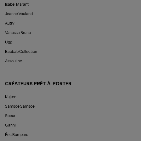
Isabel Marant
Jeanne Vouland
Autry
Vanessa Bruno
Ugg
Baobab Collection
Assouline
CRÉATEURS PRÊT-À-PORTER
Kujten
Samsoe Samsoe
Soeur
Ganni
Éric Bompard