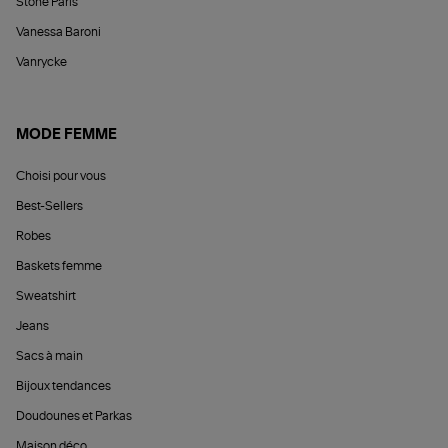
Stone Paris
Vanessa Baroni
Vanrycke
MODE FEMME
Choisi pour vous
Best-Sellers
Robes
Baskets femme
Sweatshirt
Jeans
Sacs à main
Bijoux tendances
Doudounes et Parkas
Maison déco