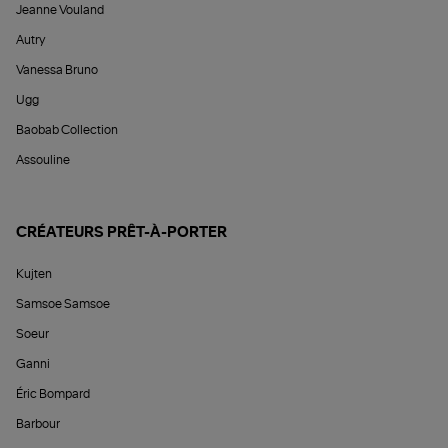
Jeanne Vouland
Autry
Vanessa Bruno
Ugg
Baobab Collection
Assouline
CRÉATEURS PRÊT-À-PORTER
Kujten
Samsoe Samsoe
Soeur
Ganni
Éric Bompard
Barbour