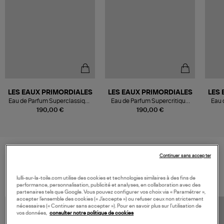
LES EAUX PRIMORDIALES
LES EAUX PRIMORDIALES
LES 
Eau de Parfum Superclassique
Eau de Parfum Supercritique
Eau 
Iris Palladium, 100ml
Néroli, 100ml
190,00 €
190,00 €
Continuer sans accepter
VOS DERNIERS PRODUITS VUS
lulli-sur-la-toile.com utilise des cookies et technologies similaires à des fins de
performance, personnalisation, publicité et analyses, en collaboration avec des
partenaires tels que Google. Vous pouvez configurer vos choix via « Paramétrer »,
accepter l’ensemble des cookies (« J’accepte ») ou refuser ceux non strictement
nécessaires (« Continuer sans accepter »). Pour en savoir plus sur l’utilisation de
vos données,
consulter notre politique de cookies