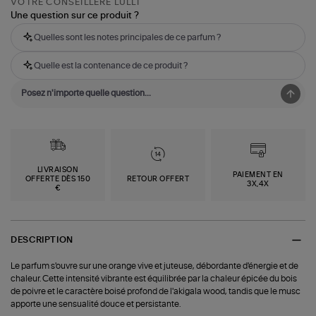
VOTRE CONSEILLÈRE LULLI
Une question sur ce produit ?
Quelles sont les notes principales de ce parfum ?
Quelle est la contenance de ce produit ?
LIVRAISON
PAIEMENT EN
OFFERTE DÈS 150
RETOUR OFFERT
3X,4X
€
DESCRIPTION
Le parfum s'ouvre sur une orange vive et juteuse, débordante d'énergie et de
chaleur. Cette intensité vibrante est équilibrée par la chaleur épicée du bois
de poivre et le caractère boisé profond de l'akigala wood, tandis que le musc
apporte une sensualité douce et persistante.