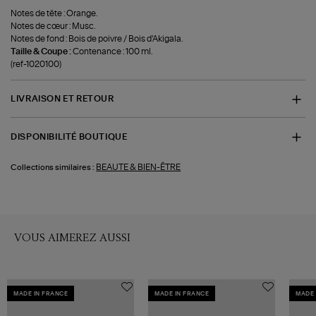
Notes de tête : Orange.
Notes de cœur : Musc.
Notes de fond : Bois de poivre / Bois d'Akigala.
Taille & Coupe :
Contenance : 100 ml.
(ref-1020100)
LIVRAISON ET RETOUR
DISPONIBILITÉ BOUTIQUE
BEAUTE & BIEN-ÊTRE
Collections similaires :
VOUS AIMEREZ AUSSI
MADE IN FRANCE
MADE IN FRANCE
MADE 