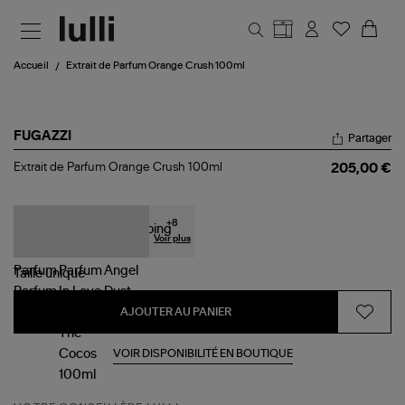
Aller au contenu principal
Accueil
Extrait de Parfum Orange Crush 100ml
FUGAZZI
Partager
Extrait
Extrait de Parfum Orange Crush 100ml
205,00 €
de
Parfum
Orange
Crush
+
8
100ml
Voir plus
Taille
unique
AJOUTER AU PANIER
VOIR DISPONIBILITÉ EN BOUTIQUE