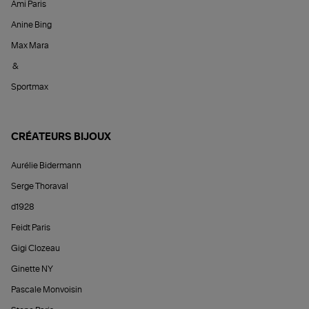
Ami Paris
Anine Bing
Max Mara
&
Sportmax
CRÉATEURS BIJOUX
Aurélie Bidermann
Serge Thoraval
d1928
Feidt Paris
Gigi Clozeau
Ginette NY
Pascale Monvoisin