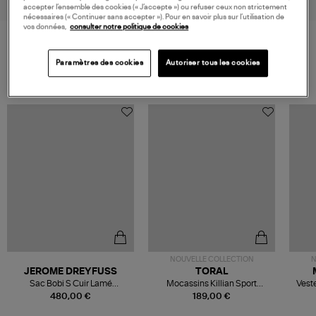
accepter l’ensemble des cookies (« J’accepte ») ou refuser ceux non strictement
nécessaires (« Continuer sans accepter »). Pour en savoir plus sur l’utilisation de
vos données,
consulter notre politique de cookies
VOS DERNIERS PRODUITS VUS
Paramètres des cookies
Autoriser tous les cookies
NOUVELLE COLLECTION
N
JEROME DREYFUSS
TORAL
Sac Bobi S Cuir Lamé
Mocassins Killian Sport
Veste
Champagne
Mousse
480,00 €
189,00 €