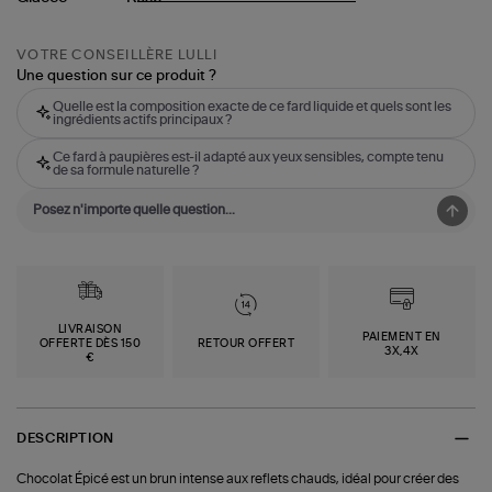
VOTRE CONSEILLÈRE LULLI
Une question sur ce produit ?
Quelle est la composition exacte de ce fard liquide et quels sont les
ingrédients actifs principaux ?
Ce fard à paupières est-il adapté aux yeux sensibles, compte tenu
de sa formule naturelle ?
LIVRAISON
PAIEMENT EN
OFFERTE DÈS 150
RETOUR OFFERT
3X,4X
€
DESCRIPTION
Chocolat Épicé est un brun intense aux reflets chauds, idéal pour créer des