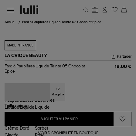
Aller au contenu principal
Accueil
Fard à Paupières Liquide Teinte 05 Chocolat Épicé
MADE IN FRANCE
LA CRIQUE BEAUTY
Partager
Fard
Fard à Paupières Liquide Teinte 05 Chocolat
18,00 €
à
Épicé
Paupières
Liquide
Teinte
05
+
2
Chocolat
Voir plus
Épicé
Taille
unique
AJOUTER AU PANIER
VOIR DISPONIBILITÉ EN BOUTIQUE