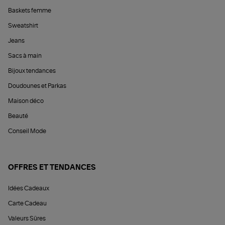
Baskets femme
Sweatshirt
Jeans
Sacs à main
Bijoux tendances
Doudounes et Parkas
Maison déco
Beauté
Conseil Mode
OFFRES ET TENDANCES
Idées Cadeaux
Carte Cadeau
Valeurs Sûres