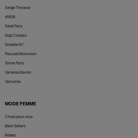
Serge Thoraval
d1928
Feidt Paris
Gigi Clozeau
Ginette NY
Pascale Monvoisin
Stone Paris
Vanessa Baroni
Vanrycke
MODE FEMME
Choisi pour vous
Best-Sellers
Robes