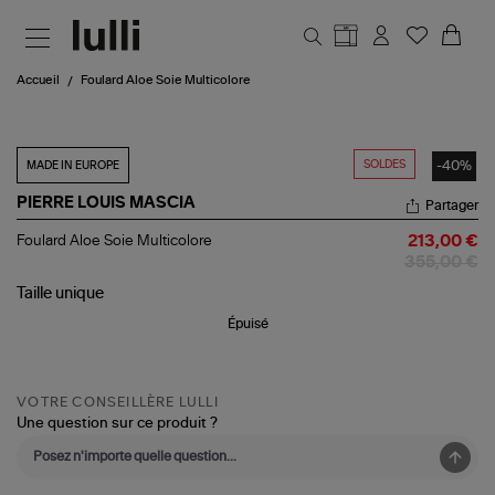
Aller au contenu principal
Accueil
Foulard Aloe Soie Multicolore
SOLDES
-40%
MADE IN EUROPE
PIERRE LOUIS MASCIA
Partager
Foulard
Foulard Aloe Soie Multicolore
213,00 €
Aloe
355,00 €
Soie
Multicolore
Taille
unique
Épuisé
VOTRE CONSEILLÈRE LULLI
Une question sur ce produit ?