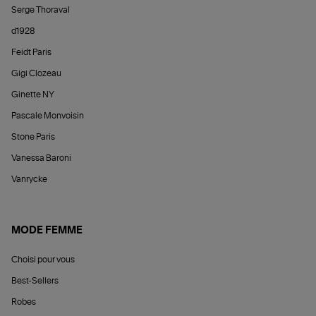
Serge Thoraval
d1928
Feidt Paris
Gigi Clozeau
Ginette NY
Pascale Monvoisin
Stone Paris
Vanessa Baroni
Vanrycke
MODE FEMME
Choisi pour vous
Best-Sellers
Robes