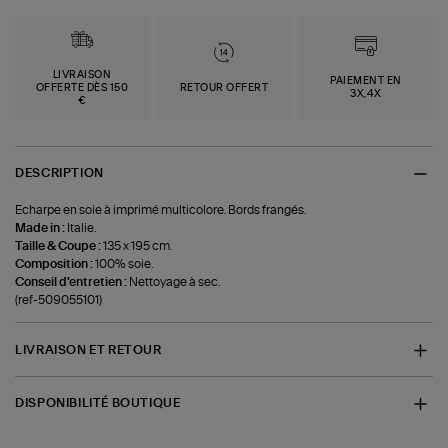
LIVRAISON
PAIEMENT EN
OFFERTE DÈS 150
RETOUR OFFERT
3X,4X
€
DESCRIPTION
Echarpe en soie à imprimé multicolore. Bords frangés.
Made in :
Italie.
Taille & Coupe :
135 x 195 cm.
Composition :
100% soie.
Conseil d'entretien :
Nettoyage à sec.
(ref-509055101)
LIVRAISON ET RETOUR
DISPONIBILITÉ BOUTIQUE