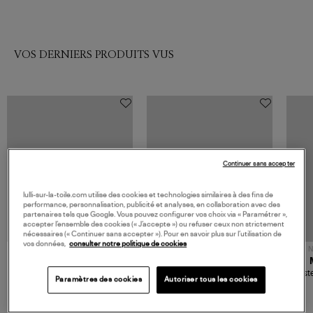
VOS DERNIERS PRODUITS VUS
Continuer sans accepter
lulli-sur-la-toile.com utilise des cookies et technologies similaires à des fins de
performance, personnalisation, publicité et analyses, en collaboration avec des
partenaires tels que Google. Vous pouvez configurer vos choix via « Paramétrer »,
accepter l’ensemble des cookies (« J’accepte ») ou refuser ceux non strictement
nécessaires (« Continuer sans accepter »). Pour en savoir plus sur l’utilisation de
vos données,
consulter notre politique de cookies
NOUVELLE COLLECTION
N
JEROME DREYFUSS
TORAL
Sac Bobi S Cuir Lamé
Mocassins Killian Sport
Veste
Paramètres des cookies
Autoriser tous les cookies
Champagne
Mousse
480,00 €
189,00 €