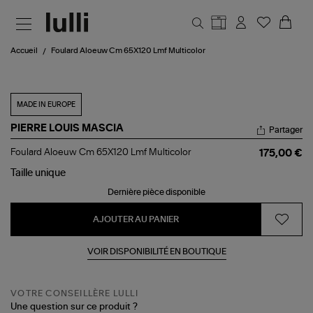
Aller au contenu principal
Accueil
Foulard Aloeuw Cm 65X120 Lmf Multicolor
MADE IN EUROPE
PIERRE LOUIS MASCIA
Partager
Foulard
Foulard Aloeuw Cm 65X120 Lmf Multicolor
175,00 €
Aloeuw
Cm
Taille
unique
65X120
Dernière pièce disponible
Lmf
Multicolor
AJOUTER AU PANIER
VOIR DISPONIBILITÉ EN BOUTIQUE
VOTRE CONSEILLÈRE LULLI
Une question sur ce produit ?