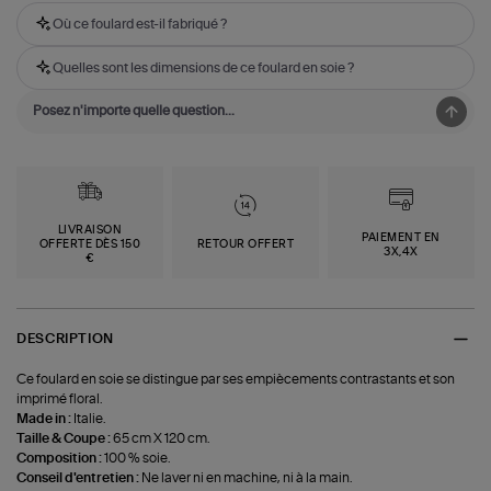
Où ce foulard est-il fabriqué ?
Quelles sont les dimensions de ce foulard en soie ?
LIVRAISON
PAIEMENT EN
OFFERTE DÈS 150
RETOUR OFFERT
3X,4X
€
DESCRIPTION
Ce foulard en soie se distingue par ses empiècements contrastants et son
imprimé floral.
Made in :
Italie.
Taille & Coupe :
65 cm X 120 cm.
Composition :
100 % soie.
Conseil d'entretien :
Ne laver ni en machine, ni à la main.