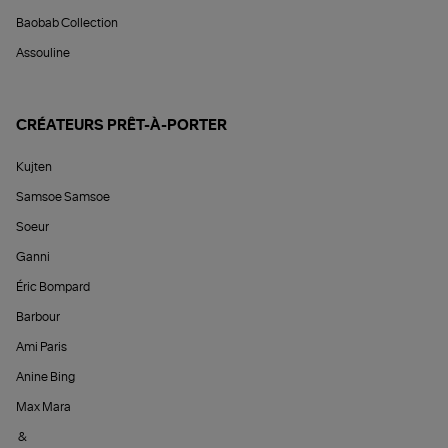
Baobab Collection
Assouline
CRÉATEURS PRÊT-À-PORTER
Kujten
Samsoe Samsoe
Soeur
Ganni
Éric Bompard
Barbour
Ami Paris
Anine Bing
Max Mara
&