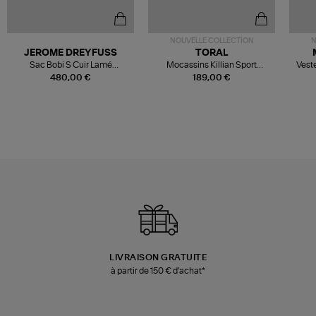
NOUVELLE COLLECTION
N
JEROME DREYFUSS
TORAL
Sac Bobi S Cuir Lamé
Mocassins Killian Sport
Veste
Champagne
Mousse
480,00 €
189,00 €
LIVRAISON GRATUITE
à partir de 150 € d'achat*