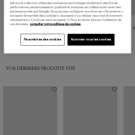
lulli-sur-la-toile.com utilise des cookies et technologies similaires à des fins de
performance, personnalisation, publicité et analyses, en collaboration avec des
partenaires tels que Google. Vous pouvez configurer vos choix via « Paramétrer »,
accepter l’ensemble des cookies (« J’accepte ») ou refuser ceux non strictement
nécessaires (« Continuer sans accepter »). Pour en savoir plus sur l’utilisation de
DESTIN
KUJTEN
vos données,
consulter notre politique de cookies
Foulard Quadra T&D Navy
Foulard Bandana Effy Avoine
F
165,00 €
265,00 €
Paramètres des cookies
Autoriser tous les cookies
VOS DERNIERS PRODUITS VUS