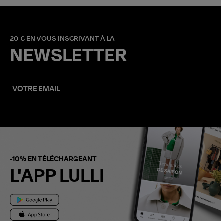
20 € EN VOUS INSCRIVANT À LA
NEWSLETTER
-10% EN TÉLÉCHARGEANT
L'APP LULLI