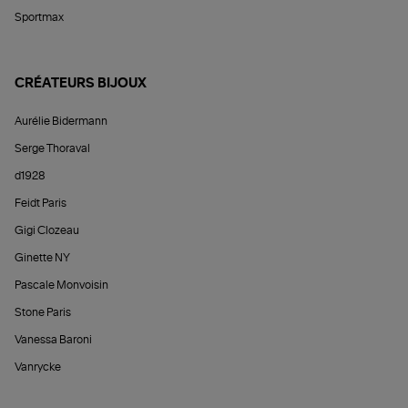
Sportmax
CRÉATEURS BIJOUX
Aurélie Bidermann
Serge Thoraval
d1928
Feidt Paris
Gigi Clozeau
Ginette NY
Pascale Monvoisin
Stone Paris
Vanessa Baroni
Vanrycke