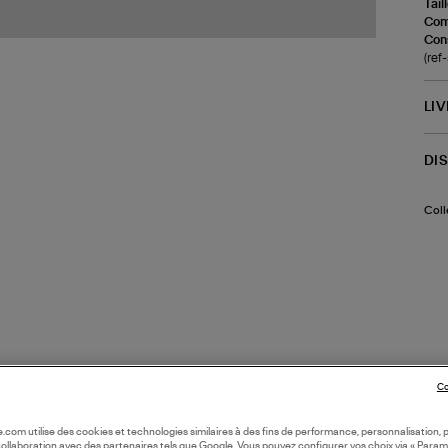
Tail
Com
Cons
(ref
LI
DI
Coll
Co
oile.com utilise des cookies et technologies similaires à des fins de performance, personnalisation, p
collaboration avec des partenaires tels que Google. Vous pouvez configurer vos choix via « Param