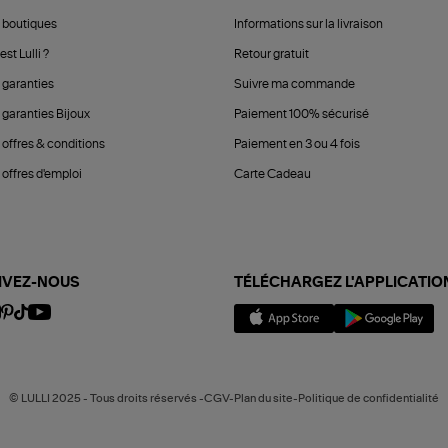
 boutiques
Informations sur la livraison
est Lulli ?
Retour gratuit
 garanties
Suivre ma commande
 garanties Bijoux
Paiement 100% sécurisé
 offres & conditions
Paiement en 3 ou 4 fois
offres d'emploi
Carte Cadeau
IVEZ-NOUS
TÉLÉCHARGEZ L'APPLICATIO
© LULLI 2025 - Tous droits réservés -CGV-Plan du site-Politique de confidentialité