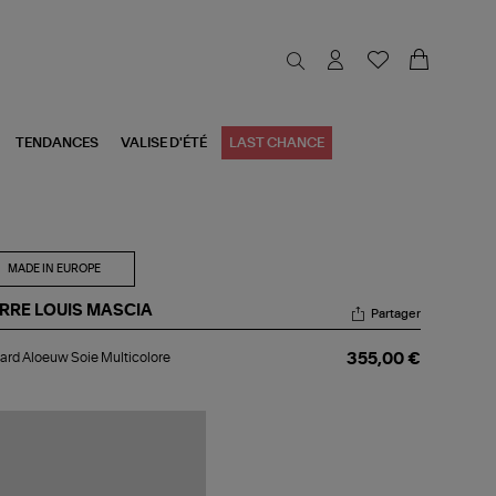
TENDANCES
VALISE D'ÉTÉ
LAST CHANCE
MADE IN EUROPE
ERRE LOUIS MASCIA
Partager
lard
ard Aloeuw Soie Multicolore
355,00 €
oeuw
e
ticolore