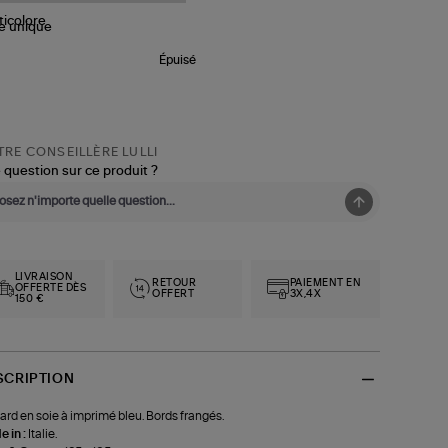
le
unique
Épuisé
RE CONSEILLÈRE LULLI
 question sur ce produit ?
LIVRAISON
RETOUR
PAIEMENT EN
OFFERTE DÈS
OFFERT
3X,4X
150 €
SCRIPTION
ard en soie à imprimé bleu. Bords frangés.
 in :
Italie.