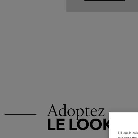
Adoptez
LE LOOK
lulli-sur-la-t
analyses, en 