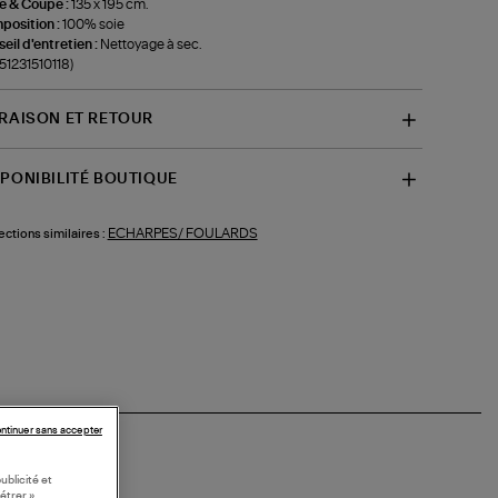
le & Coupe :
135 x 195 cm.
position :
100% soie
eil d'entretien :
Nettoyage à sec.
-51231510118)
VRAISON ET RETOUR
SPONIBILITÉ BOUTIQUE
ECHARPES/ FOULARDS
ections similaires :
ntinuer sans accepter
ublicité et
étrer »,