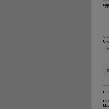
Tail
VOT
Une
DE
Foul
Made