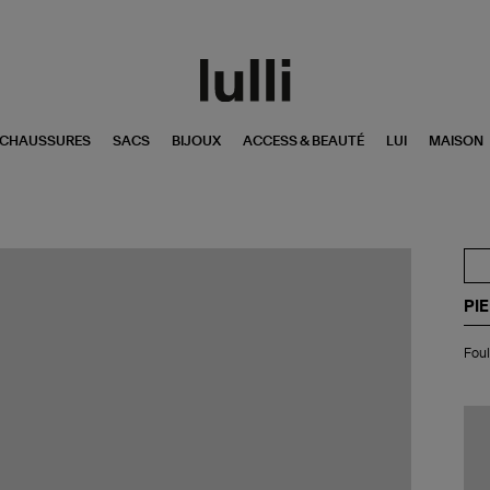
CHAUSSURES
SACS
BIJOUX
ACCESS & BEAUTÉ
LUI
MAISON
PI
Fou
Foul
Al
Soi
Mul