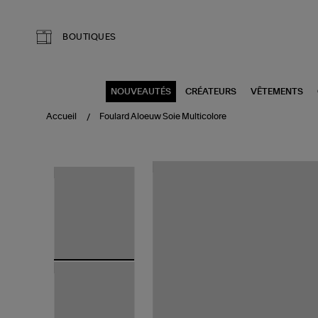
Aller au contenu principal
BOUTIQUES
NOUVEAUTÉS
CRÉATEURS
VÊTEMENTS
Accueil
Foulard Aloeuw Soie Multicolore