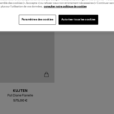
semble des cookies (« J’accepte ») ou refuser ceux non strictement nécessaires (« Continuer san
 plus sur l’utilisation de vos données,
consulter notre politique de cookies
Paramètres des cookies
Autoriser tous les cookies
KUJTEN
Pull Diane Flanelle
575,00 €