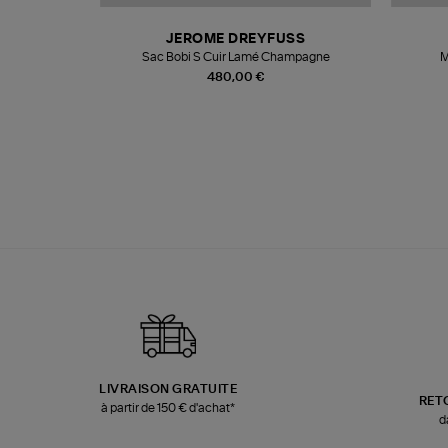
N
JEROME DREYFUSS
te
Sac Bobi S Cuir Lamé Champagne
M
480,00 €
LIVRAISON GRATUITE
RET
à partir de 150 € d'achat*
d