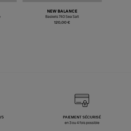
NEW BALANCE
e
Baskets 740 Sea Salt
Veste
120,00 €
3/5
PAIEMENT SÉCURISÉ
en 3 ou 4 fois possible