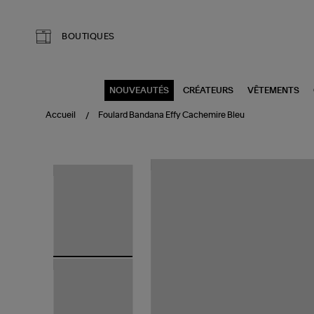
Aller au contenu principal
BOUTIQUES
NOUVEAUTÉS
CRÉATEURS
VÊTEMENTS
Accueil
Foulard Bandana Effy Cachemire Bleu