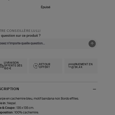
Épuisé
RE CONSEILLÈRE LULLI
 question sur ce produit ?
LIVRAISON
RETOUR
PAIEMENT EN
OFFERTE DÈS
OFFERT
3X,4X
150 €
SCRIPTION
rpe en cachemire bleu, motif bandana noir. Bords effiles.
 in :
Nepal.
le & Coupe :
135 x 135 cm.
position :
100% cachemire.