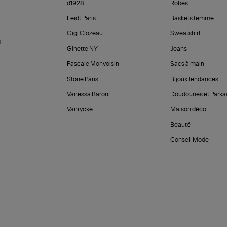
d1928
Robes
Feidt Paris
Baskets femme
Gigi Clozeau
Sweatshirt
d
Ginette NY
Jeans
Pascale Monvoisin
Sacs à main
Stone Paris
Bijoux tendances
Vanessa Baroni
Doudounes et Parka
Vanrycke
Maison déco
Beauté
Conseil Mode