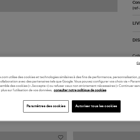
Cons
(re
LI
DI
Coll
Co
oile.com utilise des cookies et technologies similaires à des fins de performance, personnalisation, p
collaboration avec des partenaires tels que Google. Vous pouvez configurer vos choix via « Param
semble des cookies (« J’accepte ») ou refuser ceux non strictement nécessaires (« Continuer san
 plus sur l’utilisation de vos données,
consulter notre politique de cookies
Paramètres des cookies
Autoriser tous les cookies
TS VUS