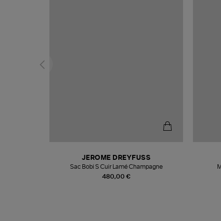
N
JEROME DREYFUSS
te
Sac Bobi S Cuir Lamé Champagne
M
480,00 €