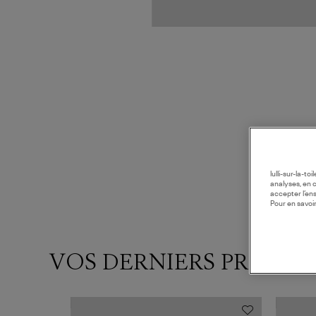
lulli-sur-la-t
analyses, en 
accepter l’en
Pour en savoir
VOS DERNIERS PRODUI