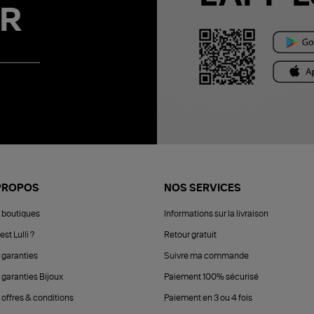
R
PROPOS
NOS SERVICES
 boutiques
Informations sur la livraison
est Lulli ?
Retour gratuit
 garanties
Suivre ma commande
 garanties Bijoux
Paiement 100% sécurisé
 offres & conditions
Paiement en 3 ou 4 fois