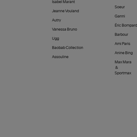
Isabel Marant
Soeur
Jeanne Vouland
Ganni
Autry
Éric Bompar
Vanessa Bruno
Barbour
Ugg
Ami Paris
Baobab Collection
Anine Bing
Assouline
Max Mara
&
Sportmax