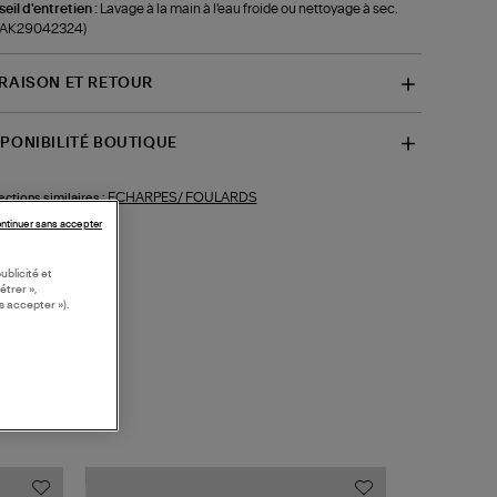
eil d'entretien :
Lavage à la main à l'eau froide ou nettoyage à sec.
f-AK29042324)
VRAISON ET RETOUR
SPONIBILITÉ BOUTIQUE
ECHARPES/ FOULARDS
ections similaires :
ntinuer sans accepter
ublicité et
étrer »,
s accepter »).