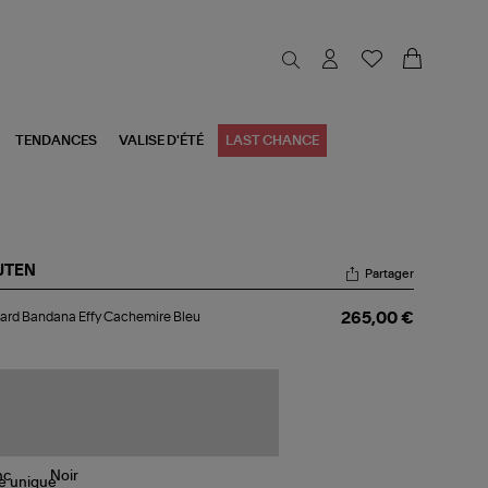
TENDANCES
VALISE D'ÉTÉ
LAST CHANCE
JTEN
Partager
lard
ard Bandana Effy Cachemire Bleu
265,00 €
ndana
y
chemire
u
le
unique