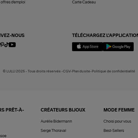
offres d'emploi
Carte Cadeau
IVEZ-NOUS
TÉLÉCHARGEZ L'APPLICATIO
© LULLI 2025 - Tous droits réservés -CGV-Plan du site-Politique de confidentialité
S PRÊT-À-
CRÉATEURS BIJOUX
MODE FEMME
Aurélie Bidermann
Choisi pour vous
Serge Thoraval
Best-Sellers
soe