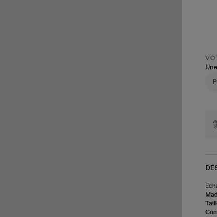
VOT
Une
DE
Echa
Made
Tail
Com