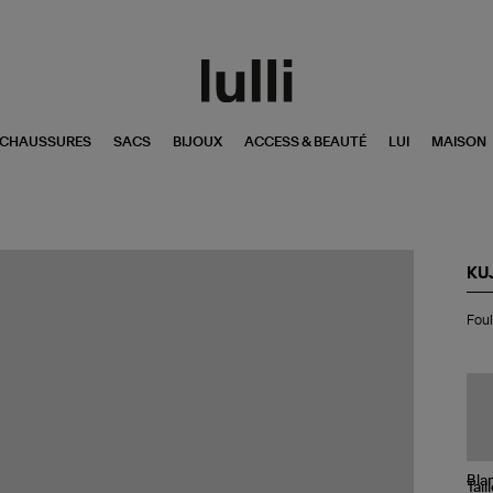
CHAUSSURES
SACS
BIJOUX
ACCESS & BEAUTÉ
LUI
MAISON
KU
Fou
Foul
Ba
Eff
Ca
Ble
Tail