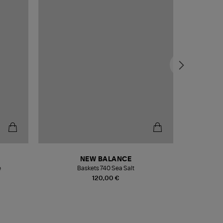
NEW BALANCE
e
Baskets 740 Sea Salt
Veste
120,00 €