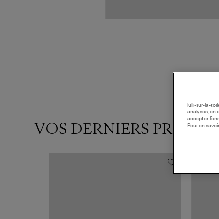
lulli-sur-la-t
analyses, en 
accepter l’en
VOS DERNIERS PRODUI
Pour en savoir