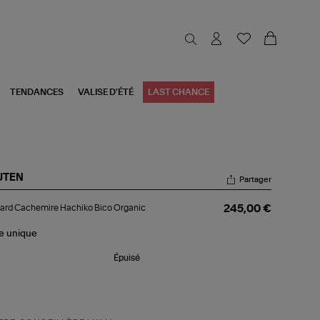
TENDANCES
VALISE D'ÉTÉ
LAST CHANCE
JTEN
Partager
lard
ard Cachemire Hachiko Bico Organic
245,00 €
chemire
hiko
o
le
unique
anic
Épuisé