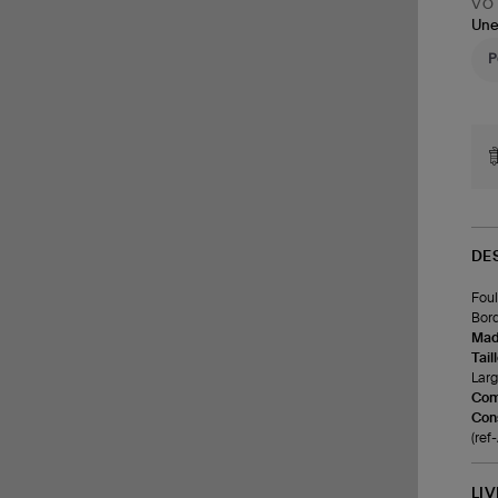
VOT
Une
DE
Foul
Bord
Made
Tail
Larg
Com
Cons
(re
LI