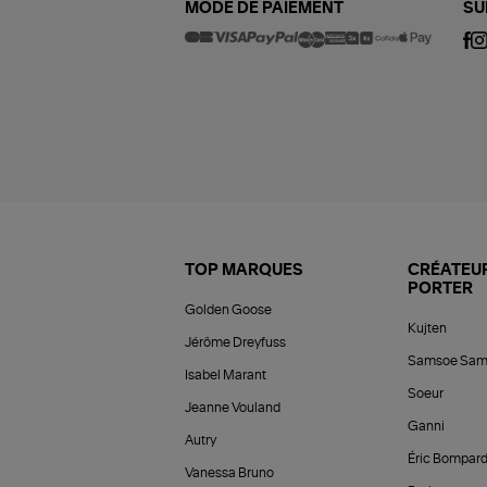
MODE DE PAIEMENT
SU
TOP MARQUES
CRÉATEUR
PORTER
Golden Goose
Kujten
Jérôme Dreyfuss
Samsoe Sam
Isabel Marant
Soeur
Jeanne Vouland
Ganni
Autry
Éric Bompar
Vanessa Bruno