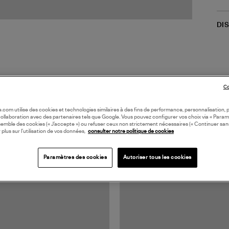
DI
Co
oile.com utilise des cookies et technologies similaires à des fins de performance, personnalisation, p
collaboration avec des partenaires tels que Google. Vous pouvez configurer vos choix via « Param
semble des cookies (« J’accepte ») ou refuser ceux non strictement nécessaires (« Continuer san
TS VUS
 plus sur l’utilisation de vos données,
consulter notre politique de cookies
Paramètres des cookies
Autoriser tous les cookies