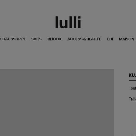
CHAUSSURES
SACS
BIJOUX
ACCESS & BEAUTÉ
LUI
MAISON
KU
Fou
Foul
Ca
Hac
Bic
Tail
Org