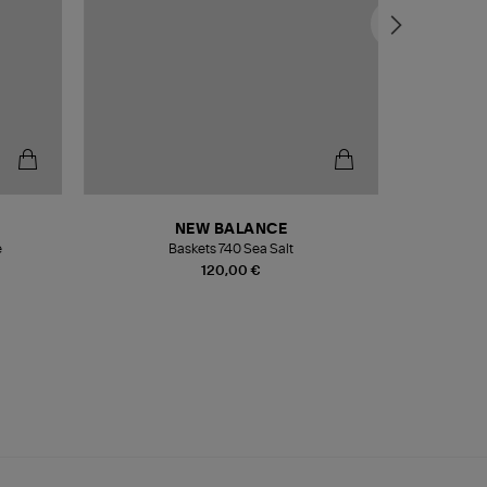
NEW BALANCE
e
Baskets 740 Sea Salt
Veste
120,00 €