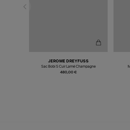
N
JEROME DREYFUSS
te
Sac Bobi S Cuir Lamé Champagne
M
480,00 €