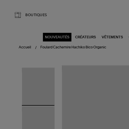
Aller au contenu principal
BOUTIQUES
NOUVEAUTÉS
CRÉATEURS
VÊTEMENTS
Accueil
Foulard Cachemire Hachiko Bico Organic