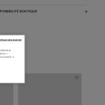
SPONIBILITÉ BOUTIQUE
ntinuer sans accepter
ublicité et
étrer »,
s accepter »).