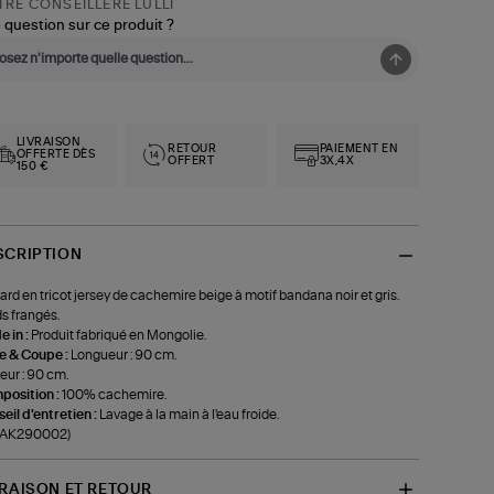
RE CONSEILLÈRE LULLI
 question sur ce produit ?
LIVRAISON
RETOUR
PAIEMENT EN
OFFERTE DÈS
OFFERT
3X,4X
150 €
SCRIPTION
ard en tricot jersey de cachemire beige à motif bandana noir et gris.
s frangés.
 in :
Produit fabriqué en Mongolie.
le & Coupe :
Longueur : 90 cm.
eur : 90 cm.
position :
100% cachemire.
eil d'entretien :
Lavage à la main à l'eau froide.
f-AK290002)
VRAISON ET RETOUR