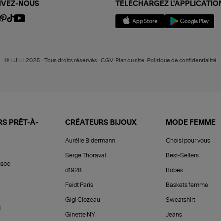
IVEZ-NOUS
TÉLÉCHARGEZ L'APPLICATIO
© LULLI 2025 - Tous droits réservés -CGV-Plan du site-Politique de confidentialité
S PRÊT-À-
CRÉATEURS BIJOUX
MODE FEMME
Aurélie Bidermann
Choisi pour vous
Serge Thoraval
Best-Sellers
soe
d1928
Robes
Feidt Paris
Baskets femme
Gigi Clozeau
Sweatshirt
d
Ginette NY
Jeans