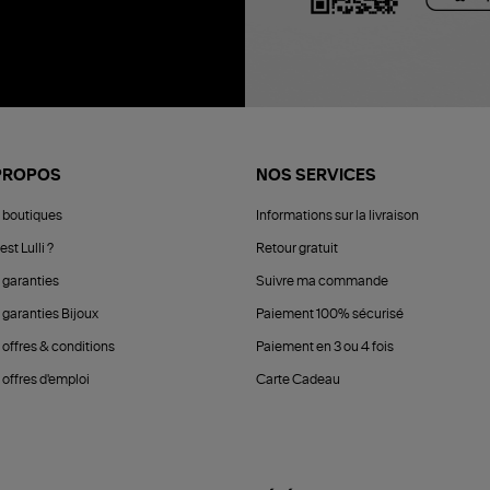
PROPOS
NOS SERVICES
 boutiques
Informations sur la livraison
est Lulli ?
Retour gratuit
 garanties
Suivre ma commande
 garanties Bijoux
Paiement 100% sécurisé
 offres & conditions
Paiement en 3 ou 4 fois
offres d'emploi
Carte Cadeau