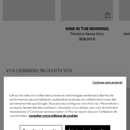
NINE IN THE MORNING
Pantalon Nerea Navy
Vest
308,00 €
VOS DERNIERS PRODUITS VUS
Continuer sans accepter
lulli-sur-la-toile.com utilise des cookies et technologies similaires à des fins de
performance, personnalisation, publicité et analyses, en collaboration avec des
partenaires tels que Google. Vous pouvez configurer vos choix via « Paramétrer »,
accepter l’ensemble des cookies (« J’accepte ») ou refuser ceux non strictement
nécessaires (« Continuer sans accepter »). Pour en savoir plus sur l’utilisation de
vos données,
consulter notre politique de cookies