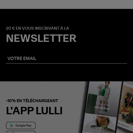
20 € EN VOUS INSCRIVANT À LA
NEWSLETTER
-10% EN TÉLÉCHARGEANT
L'APP LULLI