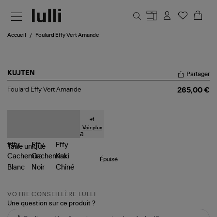
Aller au contenu principal
Accueil
Foulard Effy Vert Amande
KUJTEN
Partager
Foulard
Foulard Effy Vert Amande
265,00 €
Effy
Vert
Amande
+
1
Voir plus
Taille
unique
Épuisé
VOTRE CONSEILLÈRE LULLI
Une question sur ce produit ?