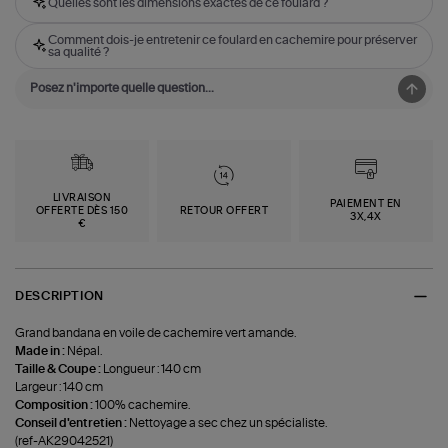
Quelles sont les dimensions exactes de ce foulard ?
Comment dois-je entretenir ce foulard en cachemire pour préserver
sa qualité ?
LIVRAISON
PAIEMENT EN
OFFERTE DÈS 150
RETOUR OFFERT
3X,4X
€
DESCRIPTION
Grand bandana en voile de cachemire vert amande.
Made in :
Népal.
Taille & Coupe :
Longueur : 140 cm
Largeur : 140 cm
Composition :
100% cachemire.
Conseil d'entretien :
Nettoyage a sec chez un spécialiste.
(ref-AK29042521)