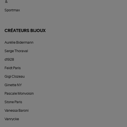
&
Sportmax
CRÉATEURS BIJOUX
Aurélie Bidermann
Serge Thoraval
d1928
Feidt Paris
Gigi Clozeau
Ginette NY
Pascale Monvoisin
Stone Paris
Vanessa Baroni
Vanrycke