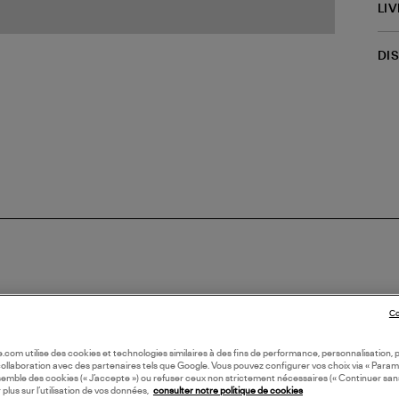
LI
DI
Co
N FRANCE
oile.com utilise des cookies et technologies similaires à des fins de performance, personnalisation, p
collaboration avec des partenaires tels que Google. Vous pouvez configurer vos choix via « Param
semble des cookies (« J’accepte ») ou refuser ceux non strictement nécessaires (« Continuer san
 plus sur l’utilisation de vos données,
consulter notre politique de cookies