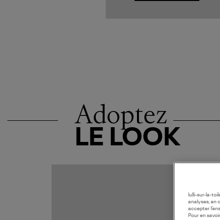
Adoptez
LE LOOK
MADE I
lulli-sur-la-t
analyses, en 
accepter l’en
Pour en savoir