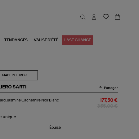
TENDANCES
VALISE D'ÉTÉ
LAST CHANCE
MADE IN EUROPE
LIERO SARTI
Partager
lard
ard Jasmine Cachemire Noir Blanc
177,50 €
smine
chemire
355,00 €
r
nc
le
unique
Épuisé