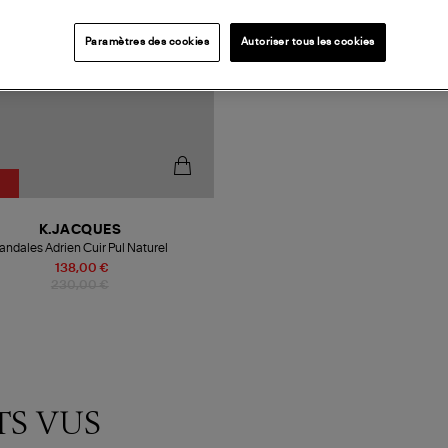
Paramètres des cookies
Autoriser tous les cookies
%
K.JACQUES
andales Adrien Cuir Pul Naturel
138,00 €
230,00 €
TS VUS