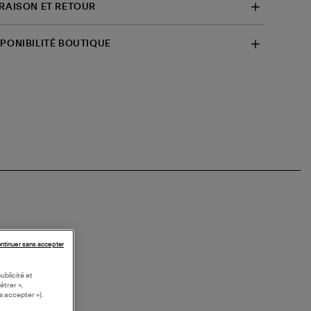
VRAISON ET RETOUR
SPONIBILITÉ BOUTIQUE
ntinuer sans accepter
ublicité et
étrer »,
s accepter »).