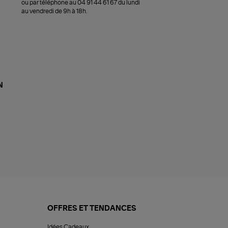
ou par téléphone au 04 91 44 61 67 du lundi
au vendredi de 9h à 18h.
N
OFFRES ET TENDANCES
Idées Cadeaux