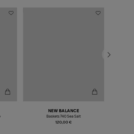
NEW BALANCE
e
Baskets 740 Sea Salt
Veste
120,00 €