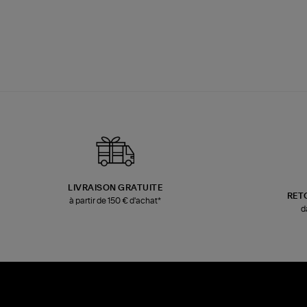
LIVRAISON GRATUITE
RET
à partir de 150 € d'achat*
d