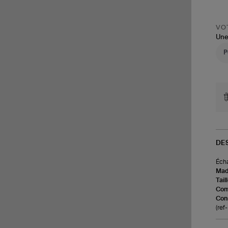
VOT
Une
DE
Écha
Made
Tail
Com
Cons
(re