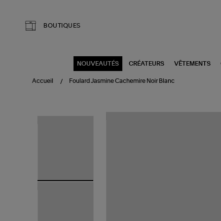
Aller au contenu principal
BOUTIQUES
NOUVEAUTÉS
CRÉATEURS
VÊTEMENTS
Accueil
Foulard Jasmine Cachemire Noir Blanc