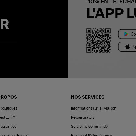
-10% EN TÉLÉCH
L'APP L
R
PROPOS
NOS SERVICES
 boutiques
Informations sur la livraison
est Lulli ?
Retour gratuit
 garanties
Suivre ma commande
 garanties Bijoux
Paiement 100% sécurisé