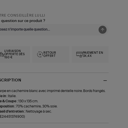
RE CONSEILLÈRE LULLI
 question sur ce produit ?
LIVRAISON
RETOUR
PAIEMENT EN
OFFERTE DÈS
OFFERT
3X,4X
150 €
SCRIPTION
rpe en cachemire blanc avec imprimé dentelle noire. Bords frangés.
 in :
Italie.
le & Coupe :
130 x 135 cm.
position :
70% cachemire, 30% soie.
eil d'entretien :
Nettoyage à sec.
f-E24451374900)