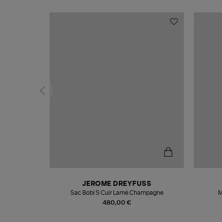
N
JEROME DREYFUSS
te
Sac Bobi S Cuir Lamé Champagne
M
480,00 €