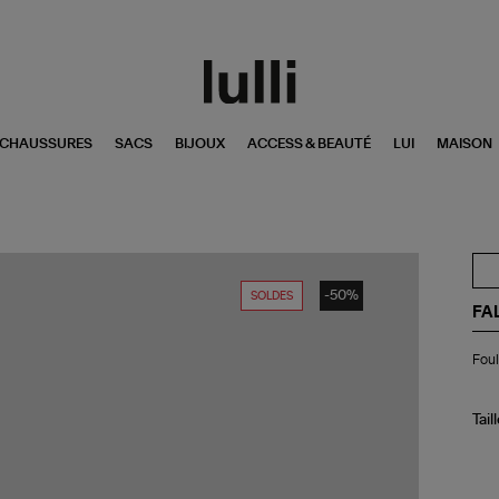
CHAUSSURES
SACS
BIJOUX
ACCESS & BEAUTÉ
LUI
MAISON
-50%
SOLDES
FA
Fou
Foul
Ja
Ca
Noi
Bla
Tail