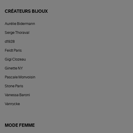
CRÉATEURS BIJOUX
Aurélie Bidermann
Serge Thoraval
d1928
Feidt Paris
Gigi Clozeau
Ginette NY
Pascale Monvoisin
Stone Paris
Vanessa Baroni
Vanrycke
MODE FEMME