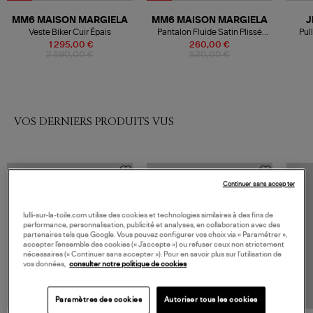
MM6 MAISON MARGIELA
MM6 MAISON MARGIELA
J
Veste Biker Cuir Épais
Pantalon Fluide Satin Plissé
Pul
Noir
1 295,00 €
260,00 €
2 590,00 €
520,00 €
VOS DERNIERS PRODUITS VUS
Continuer sans accepter
lulli-sur-la-toile.com utilise des cookies et technologies similaires à des fins de
performance, personnalisation, publicité et analyses, en collaboration avec des
partenaires tels que Google. Vous pouvez configurer vos choix via « Paramétrer »,
accepter l’ensemble des cookies (« J’accepte ») ou refuser ceux non strictement
nécessaires (« Continuer sans accepter »). Pour en savoir plus sur l’utilisation de
vos données,
consulter notre politique de cookies
Paramètres des cookies
Autoriser tous les cookies