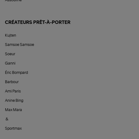
Assouline
CRÉATEURS PRÊT-À-PORTER
Kujten
Samsoe Samsoe
Soeur
Ganni
Éric Bompard
Barbour
Ami Paris
Anine Bing
Max Mara
&
Sportmax