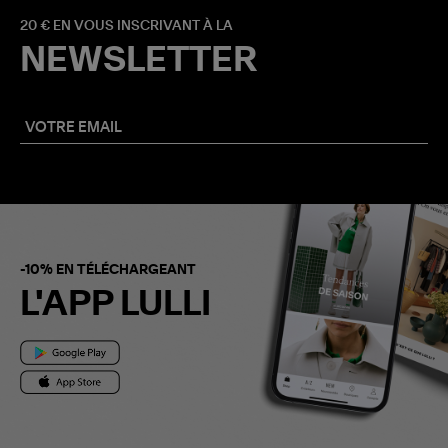
20 € EN VOUS INSCRIVANT À LA
NEWSLETTER
-10% EN TÉLÉCHARGEANT
L'APP LULLI