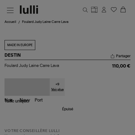
Aller au contenu principal
Accueil
Foulard Judy Laine Carre Lava
MADE IN EUROPE
DESTIN
Partager
Foulard
Foulard Judy Laine Carre Lava
110,00 €
Judy
Laine
Carre
Lava
+
9
Voir plus
Taille
unique
Épuisé
VOTRE CONSEILLÈRE LULLI