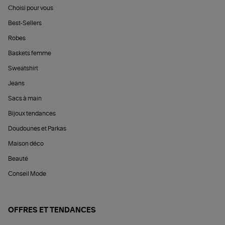
Choisi pour vous
Best-Sellers
Robes
Baskets femme
Sweatshirt
Jeans
Sacs à main
Bijoux tendances
Doudounes et Parkas
Maison déco
Beauté
Conseil Mode
OFFRES ET TENDANCES