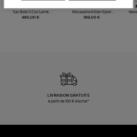
NOUVELLE COLLECTION
N
JEROME DREYFUSS
TORAL
Sac Bobi S Cuir Lamé
Mocassins Killian Sport
Veste
Champagne
Mousse
480,00 €
189,00 €
LIVRAISON GRATUITE
à partir de 150 € d'achat*