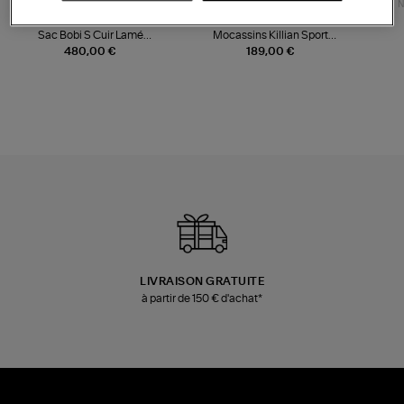
NOUVELLE COLLECTION
N
JEROME DREYFUSS
TORAL
Sac Bobi S Cuir Lamé
Mocassins Killian Sport
Champagne
Mousse
480,00 €
189,00 €
LIVRAISON GRATUITE
à partir de 150 € d'achat*