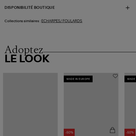
DISPONIBILITÉ BOUTIQUE
ECHARPES/ FOULARDS
Collections similaires :
Adoptez
LE LOOK
MADE IN EUROPE
MADE 
-50%
-50%