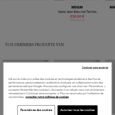
MSGM
MA
Veste Jean Bleu ciel Taches
Pailletées
232,50 €
465,00 €
VOS DERNIERS PRODUITS VUS
Continuer sans accepter
lulli-sur-la-toile.com utilise des cookies et technologies similaires à des fins de
performance, personnalisation, publicité et analyses, en collaboration avec des
partenaires tels que Google. Vous pouvez configurer vos choix via « Paramétrer »,
accepter l’ensemble des cookies (« J’accepte ») ou refuser ceux non strictement
nécessaires (« Continuer sans accepter »). Pour en savoir plus sur l’utilisation de
vos données,
consulter notre politique de cookies
Paramètres des cookies
Autoriser tous les cookies