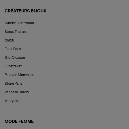
CRÉATEURS BIJOUX
Aurélie Bidermann
Serge Thoraval
d1928
Feidt Paris
Gigi Clozeau
Ginette NY
Pascale Monvoisin
Stone Paris
Vanessa Baroni
Vanrycke
MODE FEMME