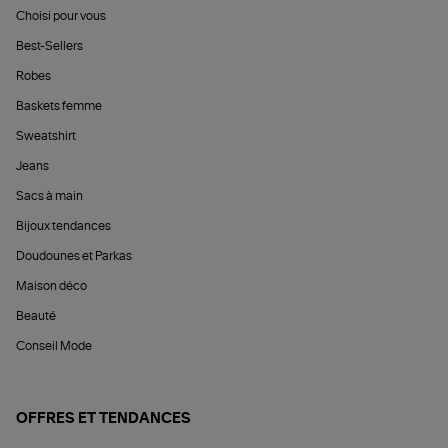
Choisi pour vous
Best-Sellers
Robes
Baskets femme
Sweatshirt
Jeans
Sacs à main
Bijoux tendances
Doudounes et Parkas
Maison déco
Beauté
Conseil Mode
OFFRES ET TENDANCES