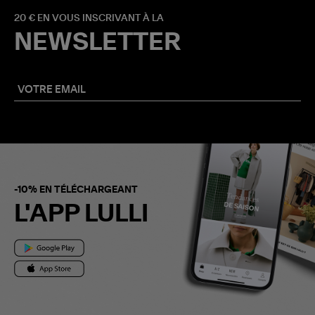
20 € EN VOUS INSCRIVANT À LA
NEWSLETTER
-10% EN TÉLÉCHARGEANT
L'APP LULLI