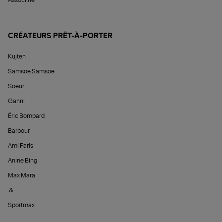
Assouline
CRÉATEURS PRÊT-À-PORTER
Kujten
Samsoe Samsoe
Soeur
Ganni
Éric Bompard
Barbour
Ami Paris
Anine Bing
Max Mara
&
Sportmax