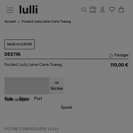
Aller au contenu principal
Accueil
Foulard Judy Laine Carre Tuareg
MADE IN EUROPE
DESTIN
Partager
Foulard
Foulard Judy Laine Carre Tuareg
110,00 €
Judy
Laine
Carre
Tuareg
+
8
Voir plus
Taille
unique
Épuisé
VOTRE CONSEILLÈRE LULLI