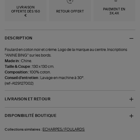
LIVRAISON
PAIEMENT EN
OFFERTE DÈS 150
RETOUR OFFERT
3X,4X
€
DESCRIPTION
Foulard en coton noir et crème. Logo de la marque au centre. Inscriptions
"ANINE BING" sur les bords.
Made in :
Chine.
Taille & Coupe :
130 x 130 cm.
Composition :
100% coton.
Conseil d'entretien :
Lavage en machine à 30°.
(ref-A129127002)
LIVRAISON ET RETOUR
DISPONIBILITÉ BOUTIQUE
ECHARPES/ FOULARDS
Collections similaires :