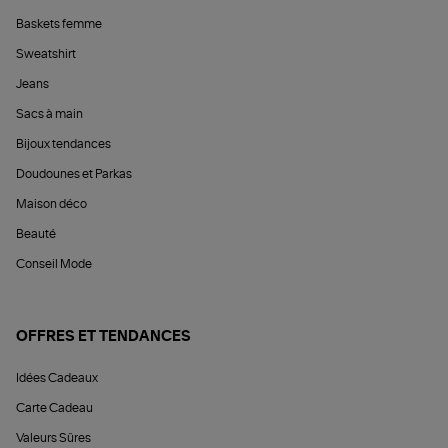
Baskets femme
Sweatshirt
Jeans
Sacs à main
Bijoux tendances
Doudounes et Parkas
Maison déco
Beauté
Conseil Mode
OFFRES ET TENDANCES
Idées Cadeaux
Carte Cadeau
Valeurs Sûres