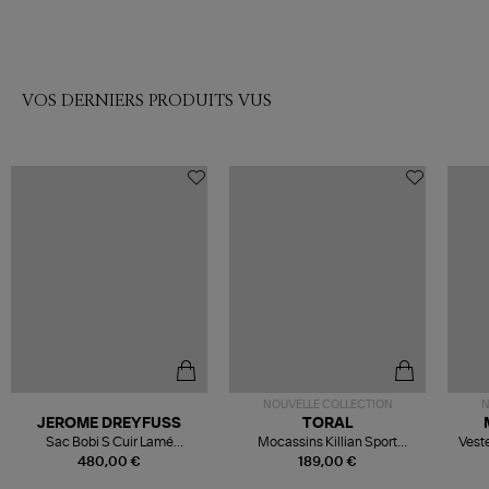
VOS DERNIERS PRODUITS VUS
NOUVELLE COLLECTION
N
JEROME DREYFUSS
TORAL
Sac Bobi S Cuir Lamé
Mocassins Killian Sport
Veste
Champagne
Mousse
480,00 €
189,00 €