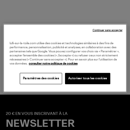
Continuer sans accepter
lulli-sur-la-toile.com utilise des cookies et technologies similaires à des fins de
performance, personnalisation, publicité et analyses, en collaboration avec des
partenaires tels que Google. Vous pouvez configurer vos choix via « Paramétrer »,
accepter l’ensemble des cookies (« J’accepte ») ou refuser ceux non strictement
nécessaires (« Continuer sans accepter »). Pour en savoir plus sur l’utilisation de
vos données,
consulter notre politique de cookies
LIVRAISON GRATUITE
à partir de 150 € d'achat*
Paramètres des cookies
Autoriser tous les cookies
20 € EN VOUS INSCRIVANT À LA
NEWSLETTER