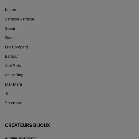
Kujten
Samsoe Samsoe
Soeur
Ganni
Éric Bompard
Barbour
Ami Paris
Anine Bing
Max Mara
&
Sportmax
CRÉATEURS BIJOUX
Aurélie Bidermann