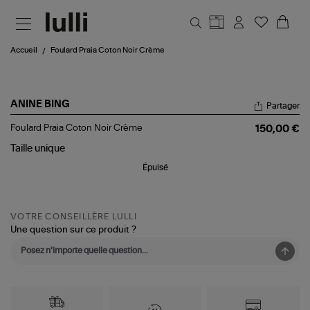
Aller au contenu principal
Accueil
Foulard Praia Coton Noir Crème
ANINE BING
Partager
Foulard
Foulard Praia Coton Noir Crème
150,00 €
Praia
Coton
Taille
unique
Noir
Épuisé
Crème
VOTRE CONSEILLÈRE LULLI
Une question sur ce produit ?