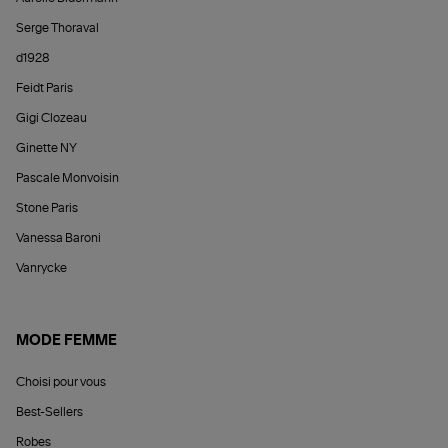
Serge Thoraval
d1928
Feidt Paris
Gigi Clozeau
Ginette NY
Pascale Monvoisin
Stone Paris
Vanessa Baroni
Vanrycke
MODE FEMME
Choisi pour vous
Best-Sellers
Robes