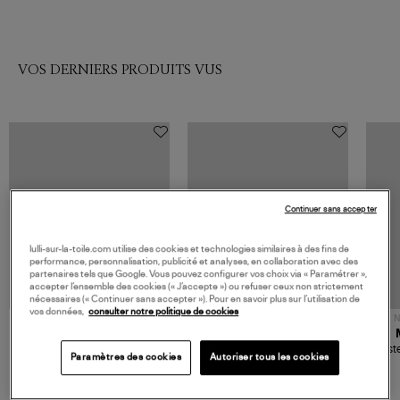
VOS DERNIERS PRODUITS VUS
Continuer sans accepter
lulli-sur-la-toile.com utilise des cookies et technologies similaires à des fins de
performance, personnalisation, publicité et analyses, en collaboration avec des
partenaires tels que Google. Vous pouvez configurer vos choix via « Paramétrer »,
accepter l’ensemble des cookies (« J’accepte ») ou refuser ceux non strictement
nécessaires (« Continuer sans accepter »). Pour en savoir plus sur l’utilisation de
vos données,
consulter notre politique de cookies
NOUVELLE COLLECTION
N
JEROME DREYFUSS
TORAL
Sac Bobi S Cuir Lamé
Mocassins Killian Sport
Veste
Paramètres des cookies
Autoriser tous les cookies
Champagne
Mousse
480,00 €
189,00 €