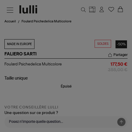
Aller au contenu principal
Accueil
Foulard Psichedelica Multicolore
SOLDES
-50%
MADE IN EUROPE
FALIERO SARTI
Partager
Foulard
Foulard Psichedelica Multicolore
177,50 €
Psichedelica
355,00 €
Multicolore
Taille
unique
Épuisé
VOTRE CONSEILLÈRE LULLI
Une question sur ce produit ?