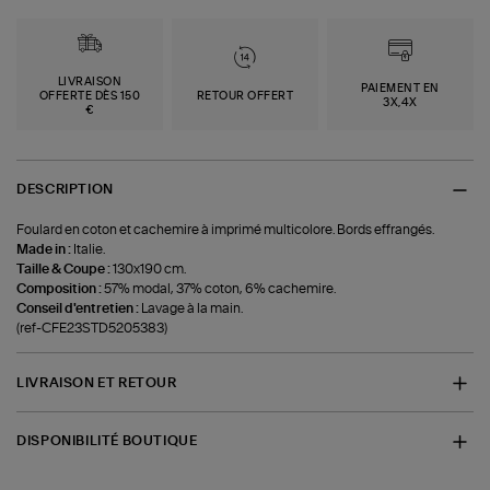
LIVRAISON
PAIEMENT EN
OFFERTE DÈS 150
RETOUR OFFERT
3X,4X
€
DESCRIPTION
Foulard en coton et cachemire à imprimé multicolore. Bords effrangés.
Made in :
Italie.
Taille & Coupe :
130x190 cm.
Composition :
57% modal, 37% coton, 6% cachemire.
Conseil d'entretien :
Lavage à la main.
(ref-CFE23STD5205383)
LIVRAISON ET RETOUR
DISPONIBILITÉ BOUTIQUE