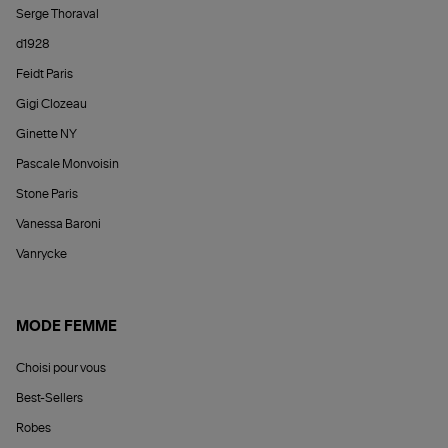
Serge Thoraval
d1928
Feidt Paris
Gigi Clozeau
Ginette NY
Pascale Monvoisin
Stone Paris
Vanessa Baroni
Vanrycke
MODE FEMME
Choisi pour vous
Best-Sellers
Robes