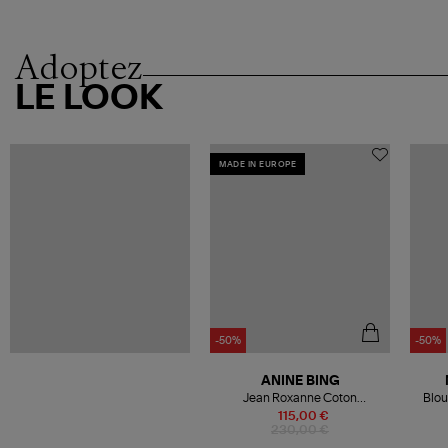
Adoptez
LE LOOK
MADE IN EUROPE
-50%
-50%
ANINE BING
Jean Roxanne Coton
Blou
Organique Crème
115,00 €
230,00 €