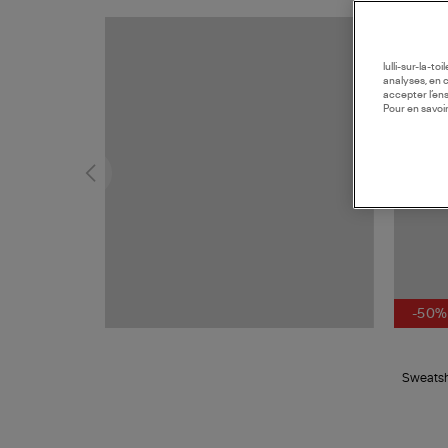
lulli-sur-la-t
analyses, en 
accepter l’en
Pour en savoir
-50%
Sweatshi