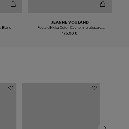
JEANNE VOULAND
e Blanc
Foulard Nkika Coton Cachemire Léopard,
Collaboration Jeanne Vouland x Destin
175,00 €