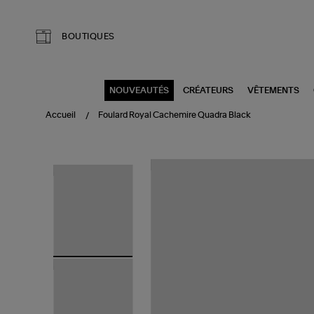
Aller au contenu principal
BOUTIQUES
NOUVEAUTÉS
CRÉATEURS
VÊTEMENTS
Accueil
Foulard Royal Cachemire Quadra Black