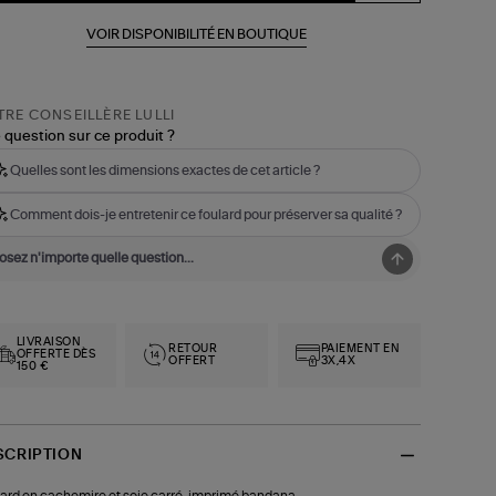
VOIR DISPONIBILITÉ EN BOUTIQUE
RE CONSEILLÈRE LULLI
 question sur ce produit ?
Quelles sont les dimensions exactes de cet article ?
Comment dois-je entretenir ce foulard pour préserver sa qualité ?
LIVRAISON
RETOUR
PAIEMENT EN
OFFERTE DÈS
OFFERT
3X,4X
150 €
SCRIPTION
ard en cachemire et soie carré, imprimé bandana.