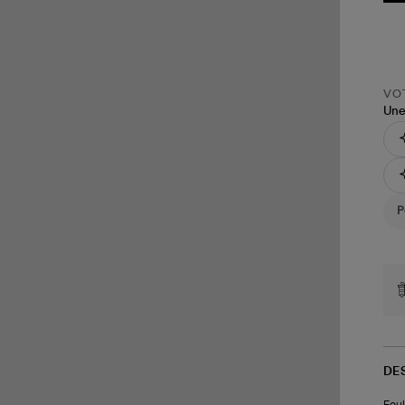
VOT
Une
DE
Foul