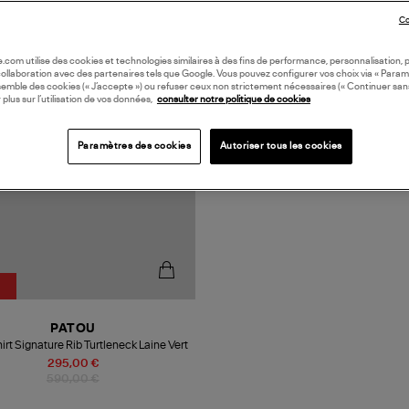
Co
oile.com utilise des cookies et technologies similaires à des fins de performance, personnalisation, p
collaboration avec des partenaires tels que Google. Vous pouvez configurer vos choix via « Param
semble des cookies (« J’accepte ») ou refuser ceux non strictement nécessaires (« Continuer san
 plus sur l’utilisation de vos données,
consulter notre politique de cookies
Paramètres des cookies
Autoriser tous les cookies
PATOU
rt Signature Rib Turtleneck Laine Vert
295,00 €
590,00 €