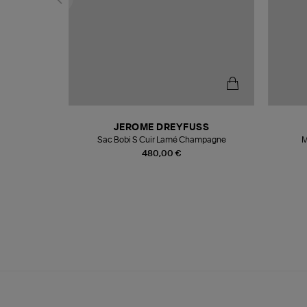
N
JEROME DREYFUSS
te
Sac Bobi S Cuir Lamé Champagne
M
480,00 €