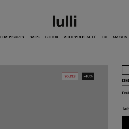
CHAUSSURES
SACS
BIJOUX
ACCESS & BEAUTÉ
LUI
MAISON
-40%
SOLDES
DE
Fou
Foul
Roy
Ca
Qu
Bla
Tail