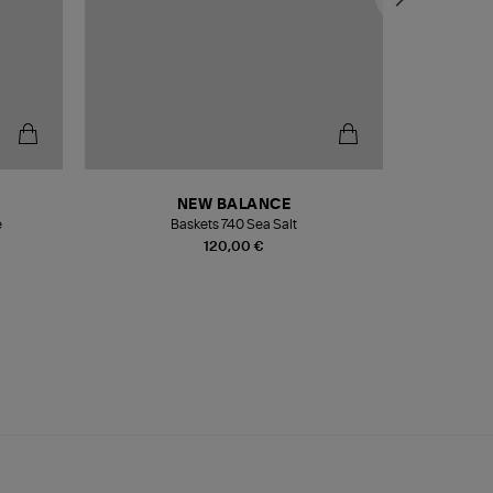
NEW BALANCE
e
Baskets 740 Sea Salt
Veste
120,00 €