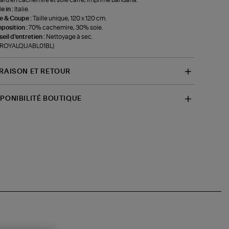
 in :
Italie.
le & Coupe :
Taille unique, 120 x 120 cm.
position :
70% cachemire, 30% soie.
eil d'entretien :
Nettoyage à sec.
f-ROYALQUABL01BL)
VRAISON ET RETOUR
SPONIBILITÉ BOUTIQUE