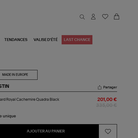
TENDANCES
VALISE D'ÉTÉ
LAST CHANCE
MADE IN EUROPE
STIN
Partager
lard
ard Royal Cachemire Quadra Black
201,00 €
al
chemire
335,00 €
adra
ck
le
unique
AJOUTER AU PANIER