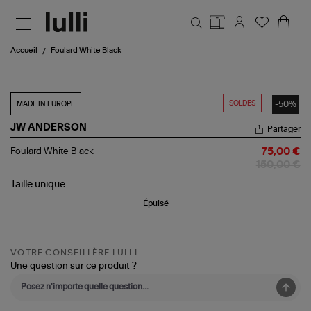
Aller au contenu principal
Accueil
Foulard White Black
SOLDES
-50%
MADE IN EUROPE
JW ANDERSON
Partager
Foulard
Foulard White Black
75,00 €
White
150,00 €
Black
Taille
unique
Épuisé
VOTRE CONSEILLÈRE LULLI
Une question sur ce produit ?