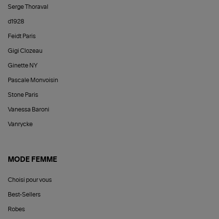
Serge Thoraval
d1928
Feidt Paris
Gigi Clozeau
Ginette NY
Pascale Monvoisin
Stone Paris
Vanessa Baroni
Vanrycke
MODE FEMME
Choisi pour vous
Best-Sellers
Robes