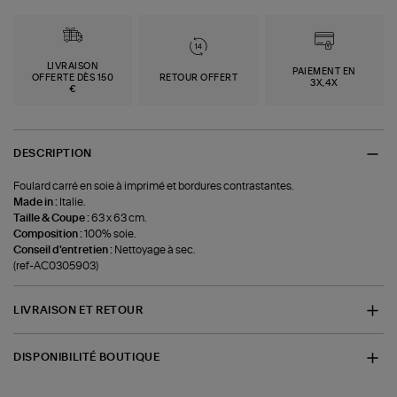
LIVRAISON
PAIEMENT EN
OFFERTE DÈS 150
RETOUR OFFERT
3X,4X
€
DESCRIPTION
Foulard carré en soie à imprimé et bordures contrastantes.
Made in :
Italie.
Taille & Coupe :
63 x 63 cm.
Composition :
100% soie.
Conseil d'entretien :
Nettoyage à sec.
(ref-AC0305903)
LIVRAISON ET RETOUR
DISPONIBILITÉ BOUTIQUE