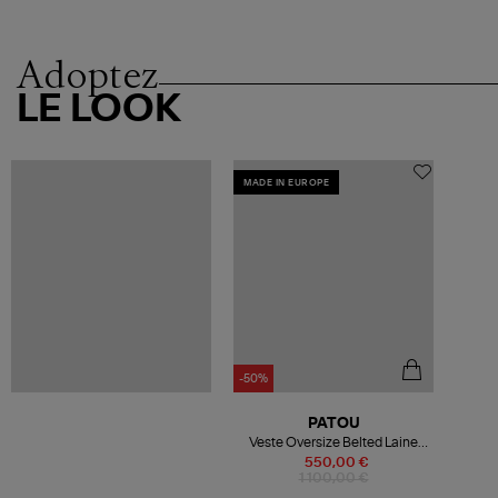
Adoptez
LE LOOK
MADE IN EUROPE
-50%
PATOU
Veste Oversize Belted Laine
Vert
550,00 €
1 100,00 €