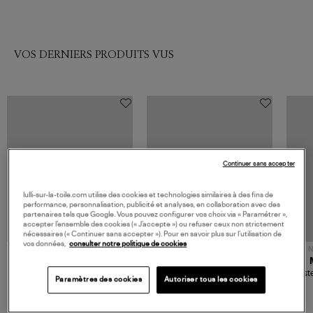
VOS DERNIERS PRODUITS VUS
Continuer sans accepter
lulli-sur-la-toile.com utilise des cookies et technologies similaires à des fins de
performance, personnalisation, publicité et analyses, en collaboration avec des
partenaires tels que Google. Vous pouvez configurer vos choix via « Paramétrer »,
accepter l’ensemble des cookies (« J’accepte ») ou refuser ceux non strictement
nécessaires (« Continuer sans accepter »). Pour en savoir plus sur l’utilisation de
vos données,
consulter notre politique de cookies
NOUVELLE COLLECTION
N
JEROME DREYFUSS
TORAL
Sac Bobi S Cuir Lamé
Mocassins Killian Sport
Veste
Paramètres des cookies
Autoriser tous les cookies
Champagne
Mousse
480,00 €
189,00 €