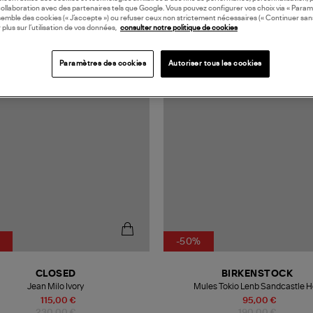
collaboration avec des partenaires tels que Google. Vous pouvez configurer vos choix via « Param
semble des cookies (« J’accepte ») ou refuser ceux non strictement nécessaires (« Continuer san
 plus sur l’utilisation de vos données,
consulter notre politique de cookies
N EUROPE
MADE IN EUROPE
Paramètres des cookies
Autoriser tous les cookies
-50%
CLOSED
BIRKENSTOCK
Jean Milo Ivory
Mules Tokio Lenb Sandcastle H
115,00 €
95,00 €
230,00 €
190,00 €