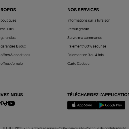
PROPOS
NOS SERVICES
 boutiques
Informations sur la livraison
est Lulli ?
Retour gratuit
 garanties
Suivre ma commande
 garanties Bijoux
Paiement 100% sécurisé
 offres & conditions
Paiement en 3 ou 4 fois
offres d'emploi
Carte Cadeau
IVEZ-NOUS
TÉLÉCHARGEZ L'APPLICATIO
© LULLI 2025 - Tous droits réservés -CGV-Plan du site-Politique de confidentialité