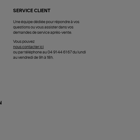
SERVICE CLIENT
Une équipe dédiée pour répondre à vos
questions ou vous assister dans vos
demandes de service après-vente.
Vous pouvez
nous contacter ici
ou par téléphone au 04 91 44 61 67 du lundi
au vendredi de 9h à 18h.
N