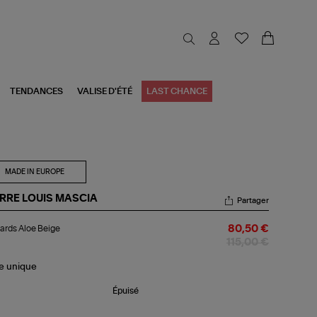
TENDANCES
VALISE D'ÉTÉ
LAST CHANCE
MADE IN EUROPE
ERRE LOUIS MASCIA
Partager
lards
ards Aloe Beige
80,50 €
oe
ige
115,00 €
le
unique
Épuisé