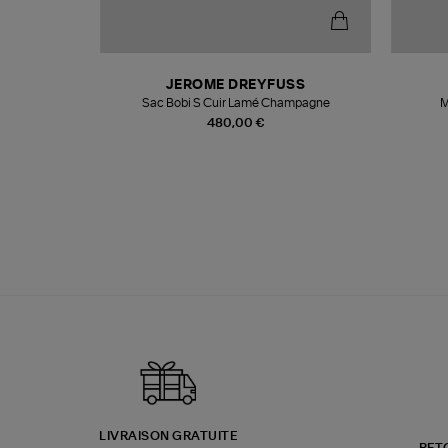
N
JEROME DREYFUSS
te
Sac Bobi S Cuir Lamé Champagne
M
480,00 €
LIVRAISON GRATUITE
RET