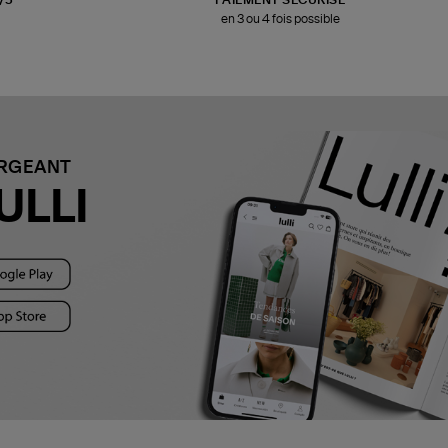
en 3 ou 4 fois possible
ARGEANT
ULLI