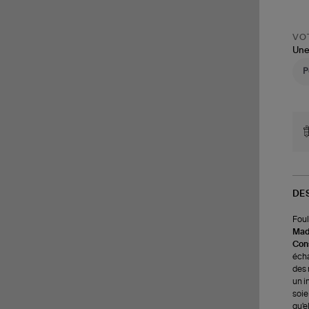
VOT
Une
DE
Foul
Made
Cons
écha
des 
un i
soie
qu'e