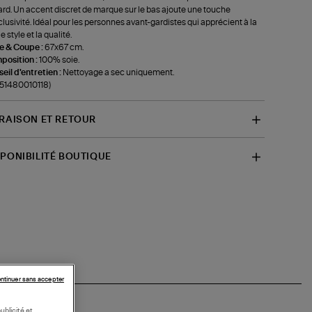
ard. Un accent discret de marque sur le bas ajoute une touche
clusivité. Idéal pour les personnes avant-gardistes qui apprécient à la
le style et la qualité.
le & Coupe :
67x67 cm.
position :
100% soie.
eil d'entretien :
Nettoyage a sec uniquement.
-51480010118)
VRAISON ET RETOUR
SPONIBILITÉ BOUTIQUE
ntinuer sans accepter
ublicité et