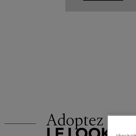
Adoptez
LE LOOK
lulli-sur-la-t