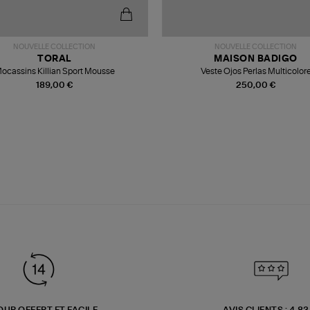
NOUVELLE COLLECTION
NOUVELLE COLLECTION
TORAL
MAISON BADIGO
ocassins Killian Sport Mousse
Veste Ojos Perlas Multicolor
189,00 €
250,00 €
OUR OFFERT ET FACILE
AVIS CLIENTS : 4.8