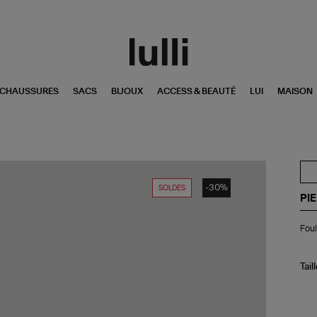
CHAUSSURES
SACS
BIJOUX
ACCESS & BEAUTÉ
LUI
MAISON
-30%
SOLDES
PI
Fou
Foul
Al
Be
Tail