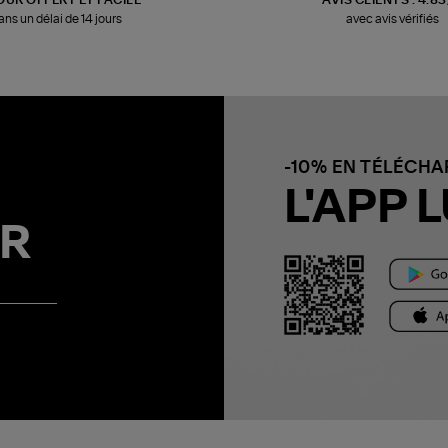
ans un délai de 14 jours
avec avis vérifiés
-10% EN TÉLÉCH
L'APP L
R