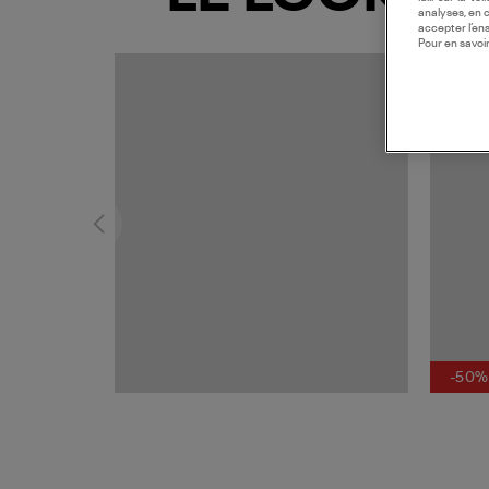
analyses, en 
accepter l’en
Pour en savoir
MADE I
-50%