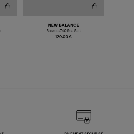
NEW BALANCE
e
Baskets 740 Sea Salt
Veste
120,00 €
3/5
PAIEMENT SÉCURISÉ