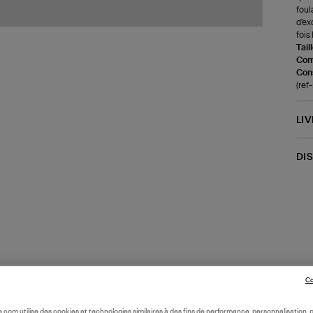
foul
d'ex
fois 
Tail
Com
Cons
(ref
LI
DI
Co
oile.com utilise des cookies et technologies similaires à des fins de performance, personnalisation, p