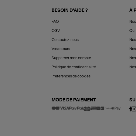
BESOIN D'AIDE ?
À 
FAQ
Nos
CGV
Qui 
Contactez-nous
Nos
Vos retours
Nos
Supprimer mon compte
Nos
Politique de confidentialité
Nos 
Préférences de cookies
MODE DE PAIEMENT
SU