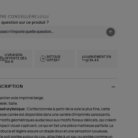
RE CONSEILLÈRE LULLI
 question sur ce produit ?
LIVRAISON
RETOUR
PAIEMENT EN
OFFERTE DÈS
OFFERT
3X,4X
150 €
SCRIPTION
ard en soie imprimé beige.
 in :
Italie.
eil stylistique :
Confectionnée à partir de la soie la plus fine, cette
rpe carrée est disponible dans une variété d'imprimés saisissants,
motifs géométriques audacieux aux motifs floraux délicats, qui créent
mpact visuel captivant, ce qui en fait une pièce maîtresse parfaite. La
 douce et légère assure un drapé doux et une sensation luxueuse,
lle soit portée autour du cou, attachée à un sac ou portée comme un