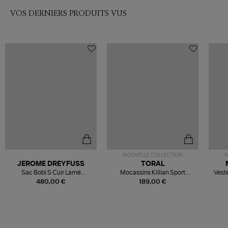
VOS DERNIERS PRODUITS VUS
NOUVELLE COLLECTION
N
JEROME DREYFUSS
TORAL
Sac Bobi S Cuir Lamé
Mocassins Killian Sport
Veste
Champagne
Mousse
480,00 €
189,00 €