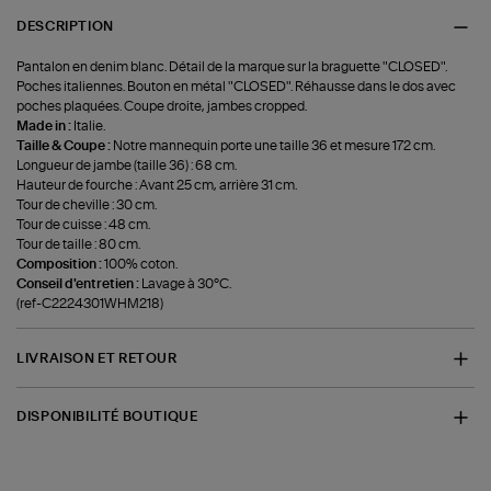
DESCRIPTION
Pantalon en denim blanc. Détail de la marque sur la braguette "CLOSED".
Poches italiennes. Bouton en métal "CLOSED". Réhausse dans le dos avec
poches plaquées. Coupe droite, jambes cropped.
Made in :
Italie.
Taille & Coupe :
Notre mannequin porte une taille 36 et mesure 172 cm.
Longueur de jambe (taille 36) : 68 cm.
Hauteur de fourche : Avant 25 cm, arrière 31 cm.
Tour de cheville : 30 cm.
Tour de cuisse : 48 cm.
Tour de taille : 80 cm.
Composition :
100% coton.
Conseil d'entretien :
Lavage à 30°C.
(ref-C2224301WHM218)
LIVRAISON ET RETOUR
DISPONIBILITÉ BOUTIQUE