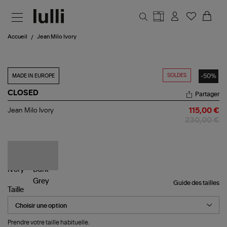
Aller au contenu principal
Accueil
Jean Milo Ivory
SOLDES
-50%
MADE IN EUROPE
CLOSED
Partager
Jean
Jean Milo Ivory
115,00 €
Milo
230,00 €
Ivory
Guide des tailles
Taille
Prendre votre taille habituelle.