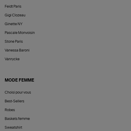
Feidt Paris
Gigi Clozeau
Ginette NY
Pascale Monvoisin
Stone Paris
Vanessa Baroni
Vanrycke
MODE FEMME
Choisi pour vous
Best-Sellers
Robes
Baskets femme
Sweatshirt