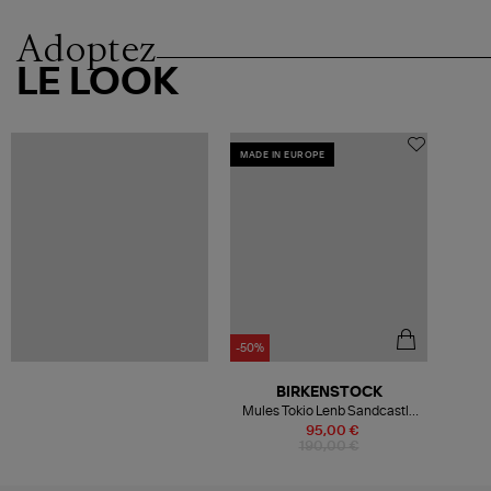
Adoptez
LE LOOK
MADE IN EUROPE
-50%
BIRKENSTOCK
Mules Tokio Lenb Sandcastle
Hex
95,00 €
190,00 €