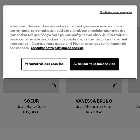
VOUS AIMEREZ AUSSI
Continuer sans accepter
lulli-sur-la-toile.com utilise des cookies et technologies similaires à des fins de
performance, personnalisation, publicité et analyses, en collaboration avec des
partenaires tels que Google. Vous pouvez configurer vos choix via « Paramétrer »,
accepter l’ensemble des cookies (« J’accepte ») ou refuser ceux non strictement
nécessaires (« Continuer sans accepter »). Pour en savoir plus sur l’utilisation de
vos données,
consulter notre politique de cookies
Paramètres des cookies
Autoriser tous les cookies
SOEUR
VANESSA BRUNO
Jean Harry Craie
Jean Geronimo Ecru
Je
185,00 €
195,00 €