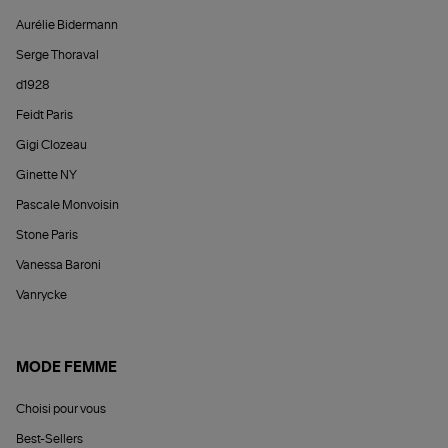
Aurélie Bidermann
Serge Thoraval
d1928
Feidt Paris
Gigi Clozeau
Ginette NY
Pascale Monvoisin
Stone Paris
Vanessa Baroni
Vanrycke
MODE FEMME
Choisi pour vous
Best-Sellers