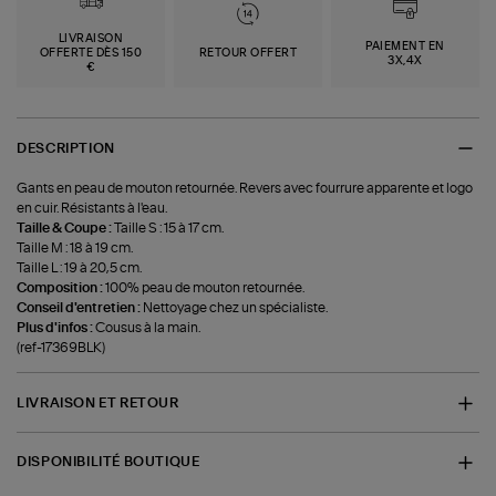
LIVRAISON
PAIEMENT EN
OFFERTE DÈS 150
RETOUR OFFERT
3X,4X
€
DESCRIPTION
Gants en peau de mouton retournée. Revers avec fourrure apparente et logo
en cuir. Résistants à l'eau.
Taille & Coupe :
Taille S : 15 à 17 cm.
Taille M : 18 à 19 cm.
Taille L : 19 à 20,5 cm.
Composition :
100% peau de mouton retournée.
Conseil d'entretien :
Nettoyage chez un spécialiste.
Plus d'infos :
Cousus à la main.
(ref-17369BLK)
LIVRAISON ET RETOUR
DISPONIBILITÉ BOUTIQUE