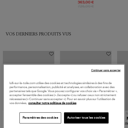
363,00 €
726,00 €
VOS DERNIERS PRODUITS VUS
Continuer sans accepter
lulli-sur-la-toile.com utilise des cookies et technologies similaires à des fins de
performance, personnalisation, publicité et analyses, en collaboration avec des
partenaires tels que Google. Vous pouvez configurer vos choix via « Paramétrer »,
accepter l’ensemble des cookies (« J’accepte ») ou refuser ceux non strictement
nécessaires (« Continuer sans accepter »). Pour en savoir plus sur l’utilisation de
vos données,
consulter notre politique de cookies
NOUVELLE COLLECTION
N
Paramètres des cookies
Autoriser tous les cookies
JEROME DREYFUSS
TORAL
Sac Bobi S Cuir Lamé
Mocassins Killian Sport
Veste
Champagne
Mousse