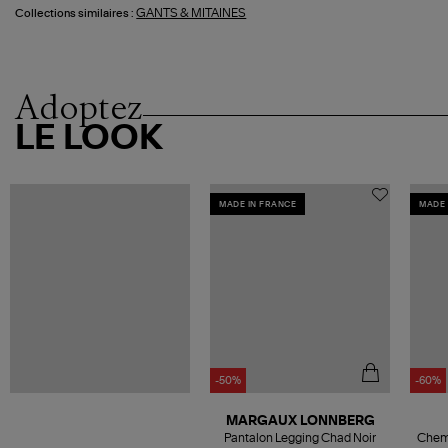
GANTS & MITAINES
Collections similaires :
Adoptez
LE LOOK
MADE IN FRANCE
MADE 
-50%
-60%
MARGAUX LONNBERG
Pantalon Legging Chad Noir
Chemi