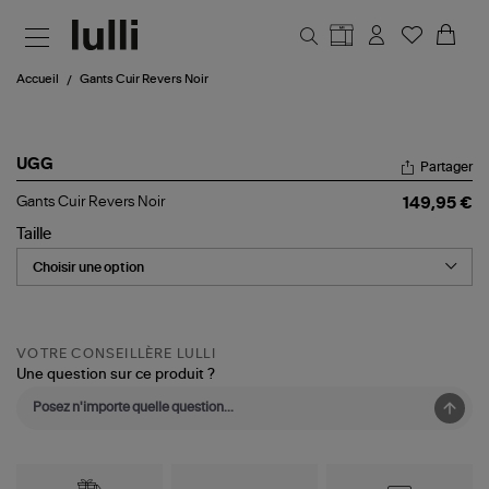
Aller au contenu principal
Accueil
Gants Cuir Revers Noir
UGG
Partager
Gants
Gants Cuir Revers Noir
149,95 €
Cuir
Revers
Taille
Noir
VOTRE CONSEILLÈRE LULLI
Une question sur ce produit ?