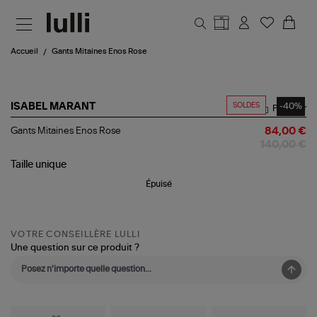
Aller au contenu principal
Accueil
Gants Mitaines Enos Rose
SOLDES
-40%
ISABEL MARANT
Partager
Gants
Gants Mitaines Enos Rose
84,00 €
Mitaines
140,00 €
Enos
Rose
Taille
unique
Épuisé
VOTRE CONSEILLÈRE LULLI
Une question sur ce produit ?