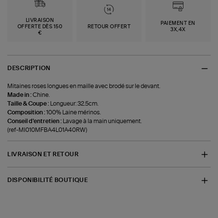
LIVRAISON
PAIEMENT EN
OFFERTE DÈS 150
RETOUR OFFERT
3X,4X
€
DESCRIPTION
Mitaines roses longues en maille avec brodé sur le devant.
Made in :
Chine.
Taille & Coupe :
Longueur: 32.5cm.
Composition :
100% Laine mérinos.
Conseil d'entretien :
Lavage à la main uniquement.
(ref-MI010MFBA4L01A40RW)
LIVRAISON ET RETOUR
DISPONIBILITÉ BOUTIQUE