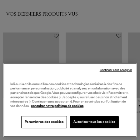
VOS DERNIERS PRODUITS VUS
Continuer sans accepter
lulli-sur-la-toile.com utilise des cookies et technologies similaires à des fins de
performance, personnalisation, publicité et analyses, en collaboration avec des
partenaires tels que Google. Vous pouvez configurer vos choix via « Paramétrer »,
accepter l’ensemble des cookies (« J’accepte ») ou refuser ceux non strictement
NOUVELLE COLLECTION
N
nécessaires (« Continuer sans accepter »). Pour en savoir plus sur l’utilisation de
vos données,
consulter notre politique de cookies
JEROME DREYFUSS
TORAL
Sac Bobi S Cuir Lamé
Mocassins Killian Sport
Veste
Champagne
Mousse
480,00 €
189,00 €
Paramètres des cookies
Autoriser tous les cookies