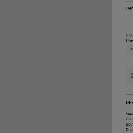
Pren
VOT
Une
DE
Vest
Cou
Bout
Deux