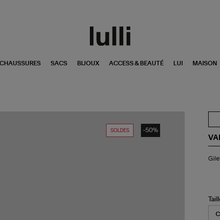
CHAUSSURES
SACS
BIJOUX
ACCESS & BEAUTÉ
LUI
MAISON
-50%
SOLDES
VA
Gil
Gile
Be
Noi
Tail