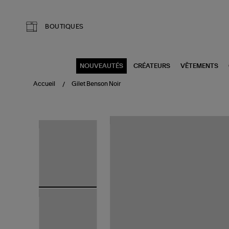
Aller au contenu principal
BOUTIQUES
NOUVEAUTÉS
CRÉATEURS
VÊTEMENTS
Accueil
Gilet Benson Noir