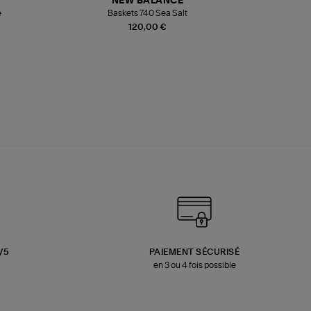
NEW BALANCE
e
Baskets 740 Sea Salt
Veste
120,00 €
3/5
PAIEMENT SÉCURISÉ
en 3 ou 4 fois possible