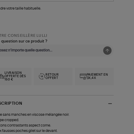
dre votre taille habituelle.
RE CONSEILLÈRE LULLI
 question sur ce produit ?
LIVRAISON
RETOUR
PAIEMENT EN
OFFERTE DÈS
OFFERT
3X,4X
150 €
SCRIPTION
e sans manches en viscose mélangée noir.
pe cropped.
ons contrastants aspect corne.
 fausses poches gilet sur le devant.