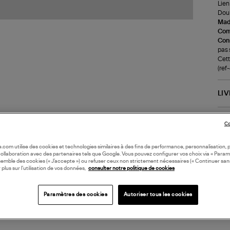
Lien
Doub
Made
Com
Cons
pas 
Cett
(re
LI
DI
Co
Coll
oile.com utilise des cookies et technologies similaires à des fins de performance, personnalisation, p
collaboration avec des partenaires tels que Google. Vous pouvez configurer vos choix via « Param
MA
semble des cookies (« J’accepte ») ou refuser ceux non strictement nécessaires (« Continuer san
 plus sur l’utilisation de vos données,
consulter notre politique de cookies
Paramètres des cookies
Autoriser tous les cookies