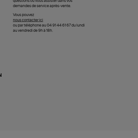
questions ou vous assister dans vos
demandes de service après-vente.
Vous pouvez
nous contacter ici
ou par téléphone au 04 91 44 61 67 du lundi
au vendredi de 9h à 18h.
N