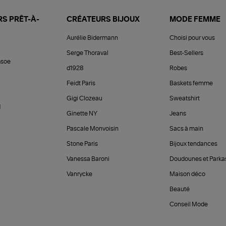
S PRÊT-À-
CRÉATEURS BIJOUX
MODE FEMME
Aurélie Bidermann
Choisi pour vous
Serge Thoraval
Best-Sellers
soe
d1928
Robes
Feidt Paris
Baskets femme
Gigi Clozeau
Sweatshirt
d
Ginette NY
Jeans
Pascale Monvoisin
Sacs à main
Stone Paris
Bijoux tendances
Vanessa Baroni
Doudounes et Parka
Vanrycke
Maison déco
Beauté
Conseil Mode