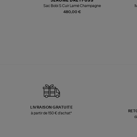
JEROME DREYFUSS
te
Sac Bobi S Cuir Lamé Champagne
M
480,00 €
LIVRAISON GRATUITE
RET
à partir de 150 € d'achat*
d