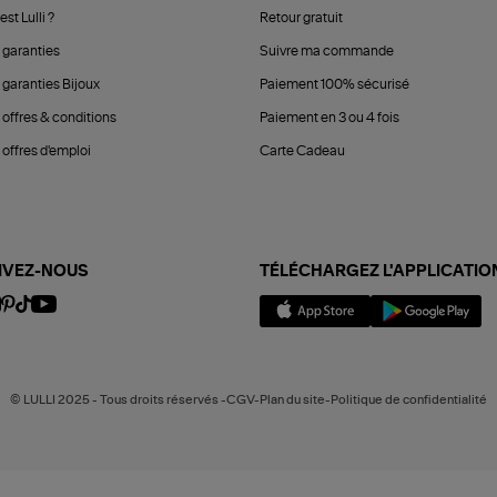
est Lulli ?
Retour gratuit
 garanties
Suivre ma commande
 garanties Bijoux
Paiement 100% sécurisé
 offres & conditions
Paiement en 3 ou 4 fois
offres d'emploi
Carte Cadeau
IVEZ-NOUS
TÉLÉCHARGEZ L'APPLICATIO
© LULLI 2025 - Tous droits réservés -CGV-Plan du site-Politique de confidentialité