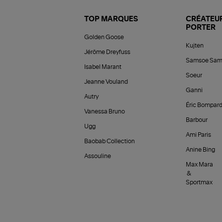
TOP MARQUES
CRÉATEUR
PORTER
Golden Goose
Kujten
Jérôme Dreyfuss
Samsoe Sam
Isabel Marant
Soeur
Jeanne Vouland
Ganni
Autry
Éric Bompar
Vanessa Bruno
Barbour
Ugg
Ami Paris
Baobab Collection
Anine Bing
Assouline
Max Mara
&
Sportmax