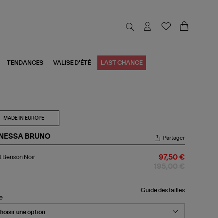
TENDANCES
VALISE D'ÉTÉ
LAST CHANCE
MADE IN EUROPE
NESSA BRUNO
Partager
et
t Benson Noir
97,50 €
nson
r
195,00 €
Guide des tailles
le