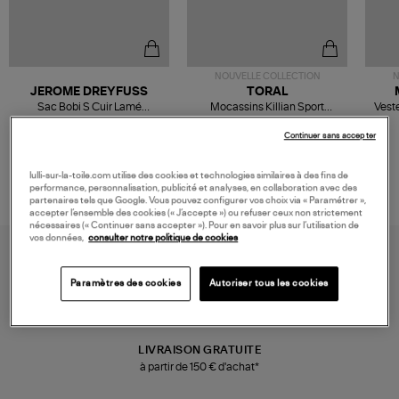
NOUVELLE COLLECTION
N
JEROME DREYFUSS
TORAL
Sac Bobi S Cuir Lamé
Mocassins Killian Sport
Veste
Champagne
Mousse
480,00 €
189,00 €
Continuer sans accepter
lulli-sur-la-toile.com utilise des cookies et technologies similaires à des fins de
performance, personnalisation, publicité et analyses, en collaboration avec des
partenaires tels que Google. Vous pouvez configurer vos choix via « Paramétrer »,
accepter l’ensemble des cookies (« J’accepte ») ou refuser ceux non strictement
nécessaires (« Continuer sans accepter »). Pour en savoir plus sur l’utilisation de
vos données,
consulter notre politique de cookies
Paramètres des cookies
Autoriser tous les cookies
LIVRAISON GRATUITE
à partir de 150 € d'achat*