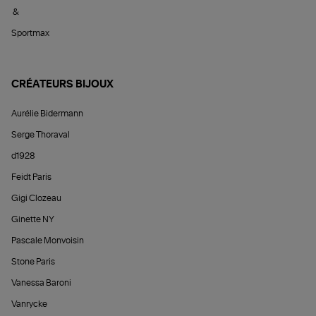
&
Sportmax
CRÉATEURS BIJOUX
Aurélie Bidermann
Serge Thoraval
d1928
Feidt Paris
Gigi Clozeau
Ginette NY
Pascale Monvoisin
Stone Paris
Vanessa Baroni
Vanrycke