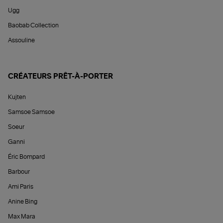
Ugg
Baobab Collection
Assouline
CRÉATEURS PRÊT-À-PORTER
Kujten
Samsoe Samsoe
Soeur
Ganni
Éric Bompard
Barbour
Ami Paris
Anine Bing
Max Mara