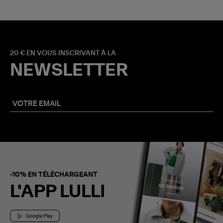
20 € EN VOUS INSCRIVANT À LA
NEWSLETTER
-10% EN TÉLÉCHARGEANT
L'APP LULLI