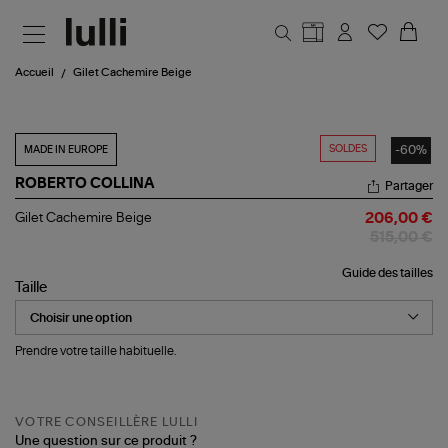
Aller au contenu principal
Accueil
Gilet Cachemire Beige
SOLDES
-60%
MADE IN EUROPE
ROBERTO COLLINA
Partager
Gilet
Gilet Cachemire Beige
206,00 €
Cachemire
515,00 €
Beige
Guide des tailles
Taille
Prendre votre taille habituelle.
VOTRE CONSEILLÈRE LULLI
Une question sur ce produit ?