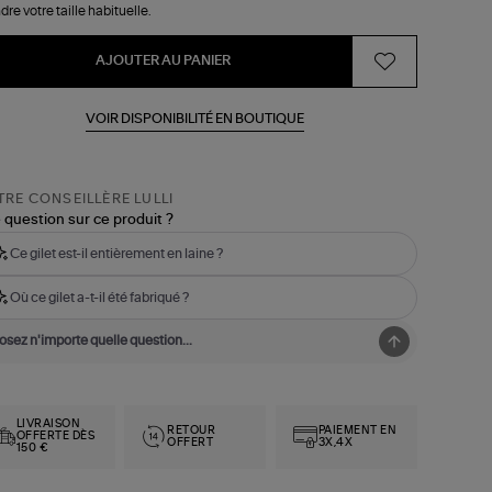
dre votre taille habituelle.
AJOUTER AU PANIER
VOIR DISPONIBILITÉ EN BOUTIQUE
RE CONSEILLÈRE LULLI
 question sur ce produit ?
Ce gilet est-il entièrement en laine ?
Où ce gilet a-t-il été fabriqué ?
LIVRAISON
RETOUR
PAIEMENT EN
OFFERTE DÈS
OFFERT
3X,4X
150 €