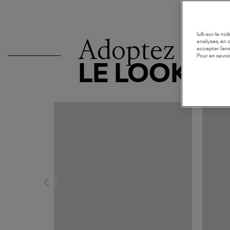
lulli-sur-la-t
Adoptez
analyses, en 
accepter l’en
Pour en savoir
LE LOOK