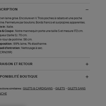
SCRIPTION
t en laine grise. Encolure en V. Trois poches à rabats et une poche
rine. Fermeture par boutons. Bords francs et surpiqûres apparentes.
 in :
Italie.
le & Coupe :
Notre mannequin porte une taille S et mesure 172 cm.
ueur (taille S) : 70 cm.
-tour de poitrine : 56 cm.
position :
99% laine, 1% élasthanne.
eil d'entretien :
Nettoyage à sec.
-CRN01IR)
VRAISON ET RETOUR
SPONIBILITÉ BOUTIQUE
GILETS & CARDIGANS
-
GILETS
-
GILETS SANS
ections similaires :
NCHE