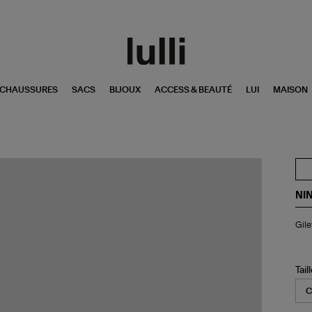
CHAUSSURES
SACS
BIJOUX
ACCESS & BEAUTÉ
LUI
MAISON
NI
Gil
Gile
Cor
Iro
Tail