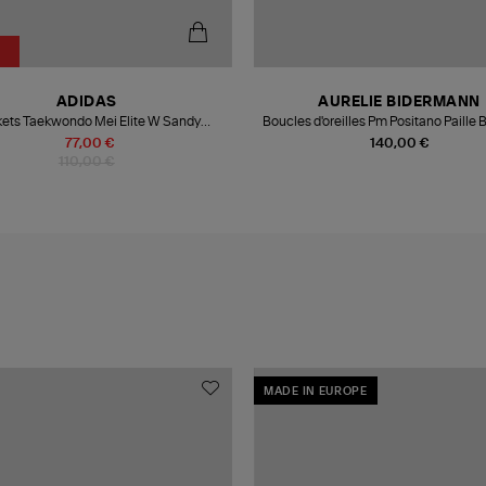
ADIDAS
AURELIE BIDERMANN
ets Taekwondo Mei Elite W Sandy
Boucles d'oreilles Pm Positano Paille 
Pink/Sandy Pink/Sandy Pink
77,00 €
140,00 €
110,00 €
MADE IN EUROPE