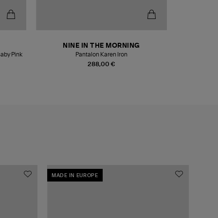
NINE IN THE MORNING
Baby Pink
Pantalon Karen Iron
288,00 €
MADE IN EUROPE
MADE