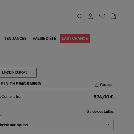
TENDANCES
VALISE D'ÉTÉ
LAST CHANCE
MADE IN EUROPE
NE IN THE MORNING
Partager
et
t Cornelia Iron
524,00 €
nelia
n
Guide des tailles
le