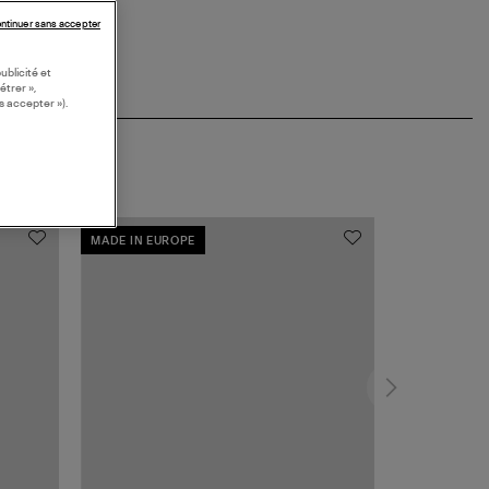
ntinuer sans accepter
ublicité et
étrer »,
s accepter »).
MADE IN EUROPE