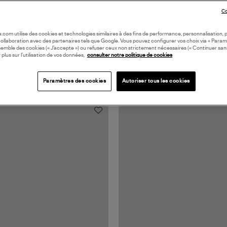
Co
oile.com utilise des cookies et technologies similaires à des fins de performance, personnalisation, p
collaboration avec des partenaires tels que Google. Vous pouvez configurer vos choix via « Param
semble des cookies (« J’accepte ») ou refuser ceux non strictement nécessaires (« Continuer san
 plus sur l’utilisation de vos données,
consulter notre politique de cookies
Paramètres des cookies
Autoriser tous les cookies