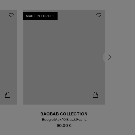
MADE IN EUROPE
MADE IN EU
BAOBAB COLLECTION
Bougie Max 10 Black Pearls
Paréo Fou
90,00 €