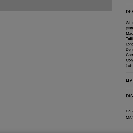
DE
Gile
poit
Made
Tail
Long
Demi
Com
Cons
(ref
LI
DI
Coll
MA