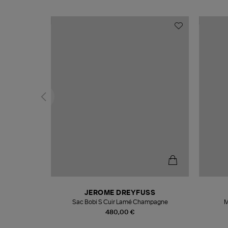
T
JEROME DREYFUSS
k
Sac Bobi S Cuir Lamé Champagne
M
480,00 €