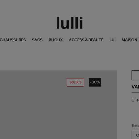
CHAUSSURES
SACS
BIJOUX
ACCESS & BEAUTÉ
LUI
MAISON
-30%
SOLDES
VA
Gil
Gil
Da
Ta
Tail