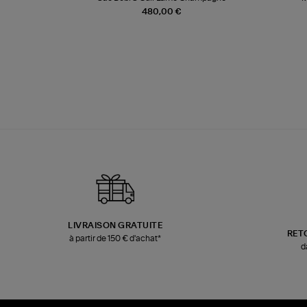
480,00 €
LIVRAISON GRATUITE
RET
à partir de 150 € d'achat*
d