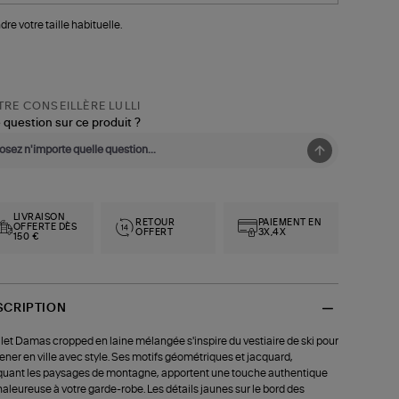
dre votre taille habituelle.
RE CONSEILLÈRE LULLI
 question sur ce produit ?
LIVRAISON
RETOUR
PAIEMENT EN
OFFERTE DÈS
OFFERT
3X,4X
150 €
SCRIPTION
ilet Damas cropped en laine mélangée s'inspire du vestiaire de ski pour
ener en ville avec style. Ses motifs géométriques et jacquard,
uant les paysages de montagne, apportent une touche authentique
haleureuse à votre garde-robe. Les détails jaunes sur le bord des