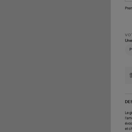
Pren
VOT
Une
DE
Le g
l'am
évoq
et c