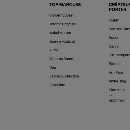
TOP MARQUES
CRÉATEUR
PORTER
Golden Goose
Kujten
Jérôme Dreyfuss
Samsoe Sam
Isabel Marant
Soeur
Jeanne Vouland
Ganni
Autry
Éric Bompar
Vanessa Bruno
Barbour
Ugg
Ami Paris
Baobab Collection
Anine Bing
Assouline
Max Mara
&
Sportmax