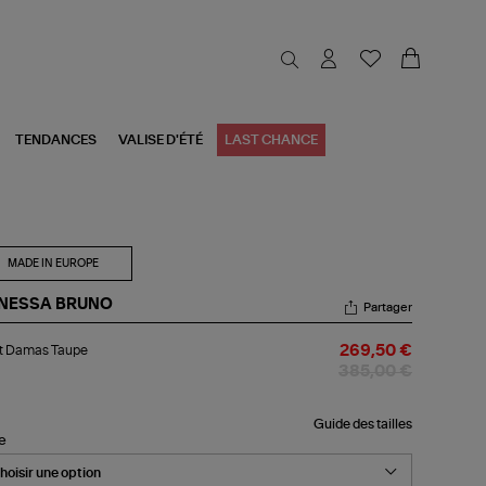
TENDANCES
VALISE D'ÉTÉ
LAST CHANCE
MADE IN EUROPE
NESSA BRUNO
Partager
et
et Damas Taupe
269,50 €
mas
upe
385,00 €
Guide des tailles
le