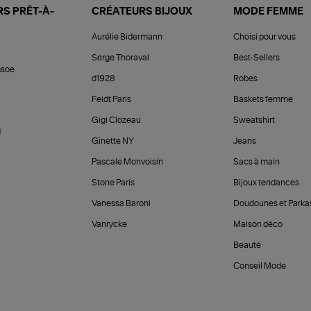
S PRÊT-À-
CRÉATEURS BIJOUX
MODE FEMME
Aurélie Bidermann
Choisi pour vous
Serge Thoraval
Best-Sellers
soe
d1928
Robes
Feidt Paris
Baskets femme
Gigi Clozeau
Sweatshirt
d
Ginette NY
Jeans
Pascale Monvoisin
Sacs à main
Stone Paris
Bijoux tendances
Vanessa Baroni
Doudounes et Parka
Vanrycke
Maison déco
Beauté
Conseil Mode