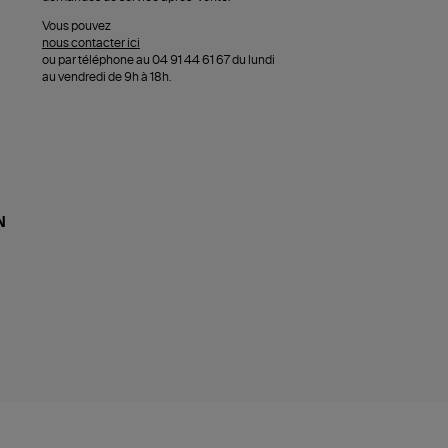
Vous pouvez
nous contacter ici
ou par téléphone au 04 91 44 61 67 du lundi
au vendredi de 9h à 18h.
N