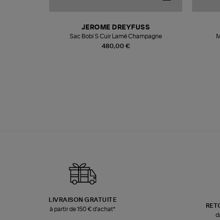
N
JEROME DREYFUSS
te
Sac Bobi S Cuir Lamé Champagne
M
480,00 €
LIVRAISON GRATUITE
RET
à partir de 150 € d'achat*
d