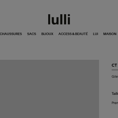
CHAUSSURES
SACS
BIJOUX
ACCESS & BEAUTÉ
LUI
MAISON
CT
Gil
Gile
Éto
Ra
Gri
Tail
Pren