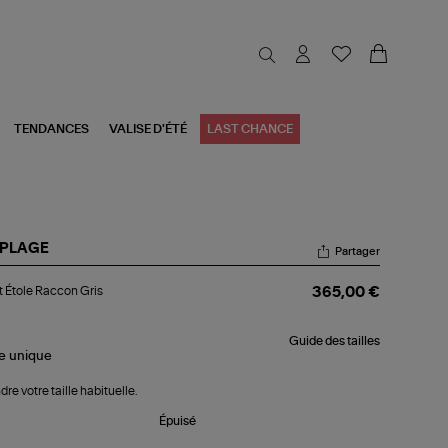
TENDANCES
VALISE D'ÉTÉ
LAST CHANCE
 PLAGE
Partager
et
t Étole Raccon Gris
365,00 €
le
ccon
s
Guide des tailles
le
unique
dre votre taille habituelle.
Épuisé