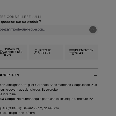
RE CONSEILLÈRE LULLI
 question sur ce produit ?
LIVRAISON
RETOUR
PAIEMENT EN
OFFERTE DÈS
OFFERT
3X,4X
150 €
SCRIPTION
e en laine grise effet gilet. Col châle. Sans manches. Coupe loose. Plus
 sur le devant que dans le dos. Base droite.
 in :
Chine.
le & Coupe :
Notre mannequin porte une taille unique et mesure 172
ueur (taille TU) : Devant 92 cm, dos 46 cm.
-tour de poitrine : 42 cm.