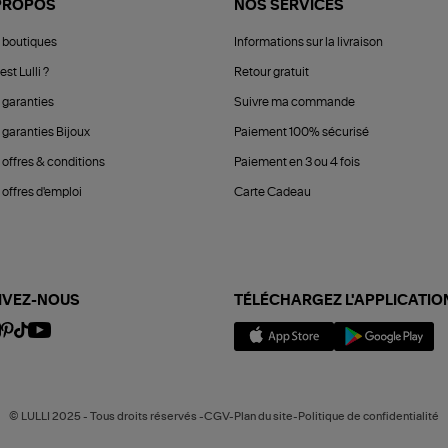
PROPOS
NOS SERVICES
 boutiques
Informations sur la livraison
est Lulli ?
Retour gratuit
 garanties
Suivre ma commande
 garanties Bijoux
Paiement 100% sécurisé
 offres & conditions
Paiement en 3 ou 4 fois
offres d'emploi
Carte Cadeau
IVEZ-NOUS
TÉLÉCHARGEZ L'APPLICATIO
© LULLI 2025 - Tous droits réservés -CGV-Plan du site-Politique de confidentialité