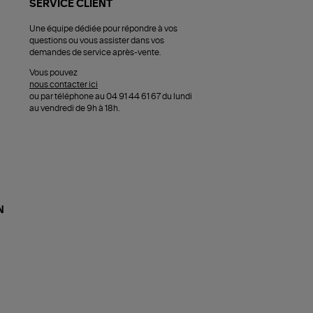
SERVICE CLIENT
Une équipe dédiée pour répondre à vos
questions ou vous assister dans vos
demandes de service après-vente.
Vous pouvez
nous contacter ici
ou par téléphone au 04 91 44 61 67 du lundi
au vendredi de 9h à 18h.
N