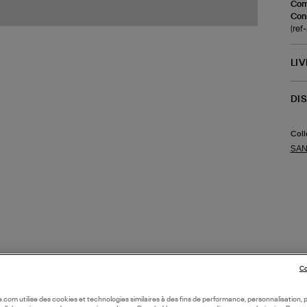
Com
Cons
(ref
LI
DI
Coll
SAN
Co
oile.com utilise des cookies et technologies similaires à des fins de performance, personnalisation, p