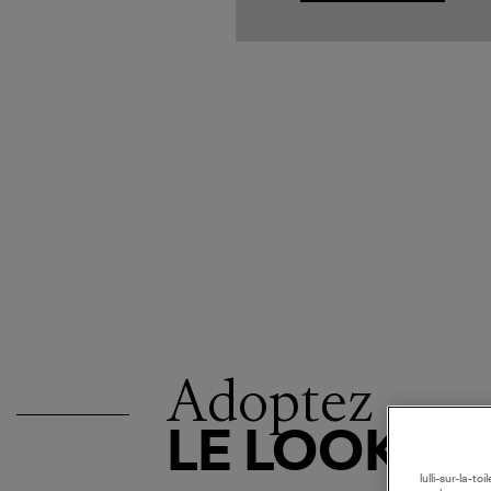
Adoptez
LE LOOK
lulli-sur-la-t