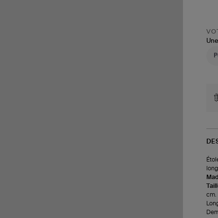
VOT
Une
DE
Étol
long
Made
Tail
cm.
Long
Demi