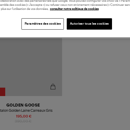
collaboration avec des partenaires tels que Google. Vous pouvez configurer vos choix via « Param
semble des cookies (« J’accepte ») ou refuser ceux non strictement nécessaires (« Continuer san
 plus sur l’utilisation de vos données,
consulter notre politique de cookies
N EUROPE
Paramètres des cookies
Autoriser tous les cookies
GOLDEN GOOSE
talon Golden Laine Carreaux Gris
195,00 €
390,00 €