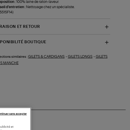
position :
100% laine de raton-laveur.
eil d'entretien :
Nettoyage chez un spécialiste.
-5515F14)
VRAISON ET RETOUR
SPONIBILITÉ BOUTIQUE
GILETS & CARDIGANS
-
GILETS LONGS
-
GILETS
ections similaires :
S MANCHE
ntinuer sans accepter
ublicité et