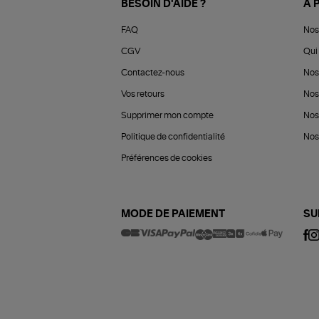
BESOIN D'AIDE ?
À 
FAQ
Nos
CGV
Qui 
Contactez-nous
Nos
Vos retours
Nos
Supprimer mon compte
Nos
Politique de confidentialité
Nos 
Préférences de cookies
MODE DE PAIEMENT
SU