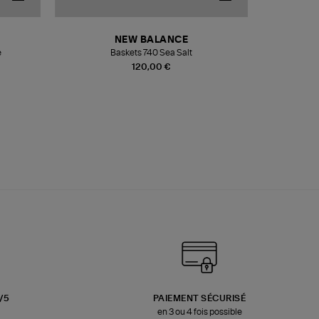
NEW BALANCE
e
Baskets 740 Sea Salt
Veste
120,00 €
3/5
PAIEMENT SÉCURISÉ
en 3 ou 4 fois possible