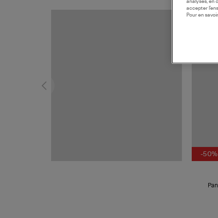
analyses, en 
accepter l’en
Pour en savoir
MADE I
-50%
Pan