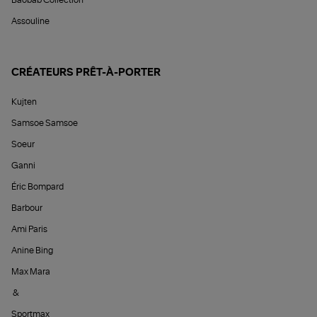
Baobab Collection
Assouline
CRÉATEURS PRÊT-À-PORTER
Kujten
Samsoe Samsoe
Soeur
Ganni
Éric Bompard
Barbour
Ami Paris
Anine Bing
Max Mara
&
Sportmax