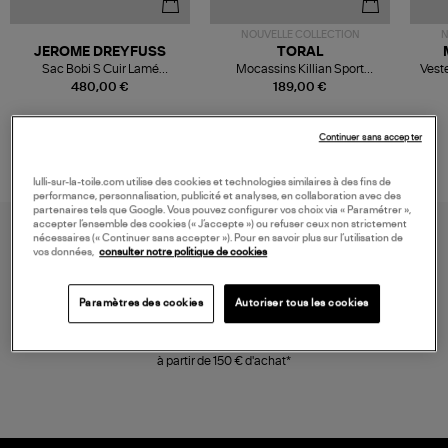
NOUVELLE COLLECTION
N
JEROME DREYFUSS
TORAL
Sac Bobi S Cuir Lamé
Mocassins Killian Sport
Veste
Champagne
Mousse
480,00 €
189,00 €
Continuer sans accepter
lulli-sur-la-toile.com utilise des cookies et technologies similaires à des fins de
performance, personnalisation, publicité et analyses, en collaboration avec des
partenaires tels que Google. Vous pouvez configurer vos choix via « Paramétrer »,
accepter l’ensemble des cookies (« J’accepte ») ou refuser ceux non strictement
nécessaires (« Continuer sans accepter »). Pour en savoir plus sur l’utilisation de
vos données,
consulter notre politique de cookies
Paramètres des cookies
Autoriser tous les cookies
LIVRAISON GRATUITE
à partir de 150 € d'achat*