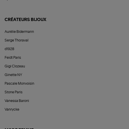
CRÉATEURS BIJOUX
Aurélie Bidermann
Serge Thoraval
d1928
Feidt Paris
Gigi Clozeau
Ginette NY
Pascale Monvoisin
Stone Paris
Vanessa Baroni
Vanrycke