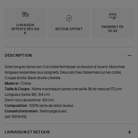
LIVRAISON
PAIEMENT EN
OFFERTE DÈS 150
RETOUR OFFERT
3X,4X
€
DESCRIPTION
Gilet long en laine noir. Col châle fermé par un bouton à l'avant. Manches
longues resserrées aux poignets. Deux poches italiennes sur les cotés.
Coupe droite. Base droite côtelée.
Made in :
Chine.
Taille & Coupe :
Notre mannequin porte une taille 36 et mesure 172 cm.
Longueur (taille 36) : 84 cm.
Demi-tour de poitrine : 60 cm.
Composition :
100% laine de raton laveur.
Conseil d'entretien :
Nettoyage à sec.
(ref-5513H15)
LIVRAISON ET RETOUR