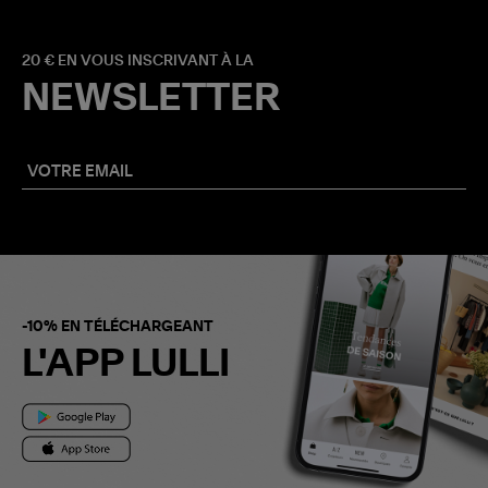
20 € EN VOUS INSCRIVANT À LA
NEWSLETTER
-10% EN TÉLÉCHARGEANT
L'APP LULLI