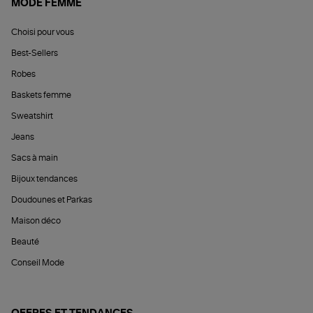
MODE FEMME
Choisi pour vous
Best-Sellers
Robes
Baskets femme
Sweatshirt
Jeans
Sacs à main
Bijoux tendances
Doudounes et Parkas
Maison déco
Beauté
Conseil Mode