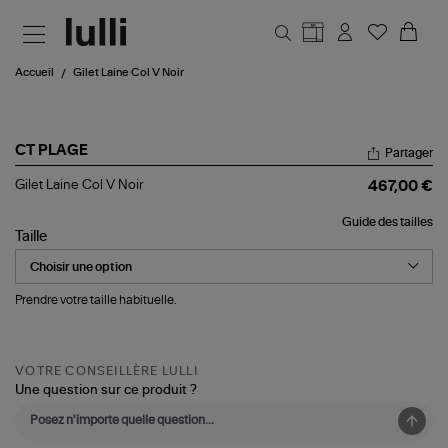
Aller au contenu principal
Accueil
Gilet Laine Col V Noir
CT PLAGE
Partager
Gilet
Gilet Laine Col V Noir
467,00 €
Laine
Col
Guide des tailles
V
Taille
Noir
Prendre votre taille habituelle.
VOTRE CONSEILLÈRE LULLI
Une question sur ce produit ?