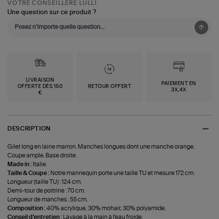
La
VOTRE CONSEILLÈRE LULLI
Fontaine
Une question sur ce produit ?
LIVRAISON
PAIEMENT EN
OFFERTE DÈS 150
RETOUR OFFERT
3X,4X
€
DESCRIPTION
Gilet long en laine marron. Manches longues dont une manche orange.
Coupe ample. Base droite.
Made in :
Italie.
Taille & Coupe :
Notre mannequin porte une taille TU et mesure 172 cm.
Longueur (taille TU) : 124 cm.
Demi-tour de poitrine : 70 cm.
Longueur de manches : 55 cm.
Composition :
40% acrylique, 30% mohair, 30% polyamide.
Conseil d'entretien :
Lavage à la main à l'eau froide.