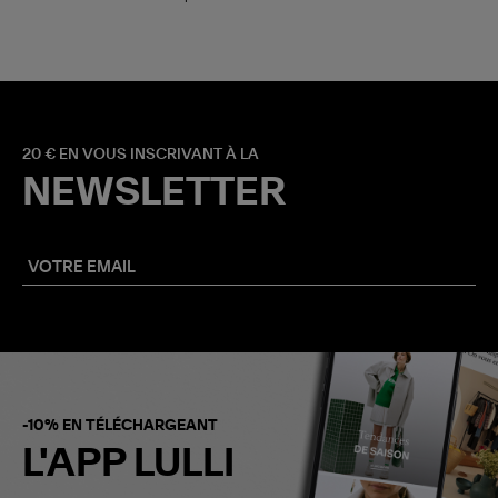
20 € EN VOUS INSCRIVANT À LA
NEWSLETTER
-10% EN TÉLÉCHARGEANT
L'APP LULLI