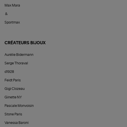
Max Mara
&
Sportmax
CRÉATEURS BIJOUX
Aurélie Bidermann
Serge Thoraval
d1928
Feidt Paris
Gigi Clozeau
Ginette NY
Pascale Monvoisin
Stone Paris
Vanessa Baroni