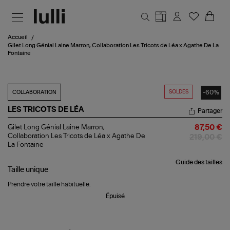
Aller au contenu principal
Accueil
Gilet Long Génial Laine Marron, Collaboration Les Tricots de Léa x Agathe De La
Fontaine
SOLDES
-60%
COLLABORATION
LES TRICOTS DE LÉA
Partager
Gilet
Gilet Long Génial Laine Marron,
87,50 €
Long
Collaboration Les Tricots de Léa x Agathe De
219,00 €
Génial
La Fontaine
Laine
Marron,
Guide des tailles
Collaboration
Taille
unique
Les
Tricots
Prendre votre taille habituelle.
de
Épuisé
Léa
x
Agathe
De