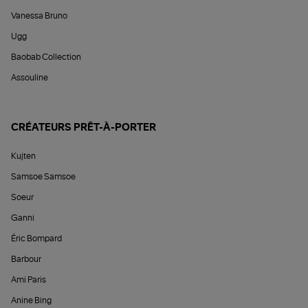
Vanessa Bruno
Ugg
Baobab Collection
Assouline
CRÉATEURS PRÊT-À-PORTER
Kujten
Samsoe Samsoe
Soeur
Ganni
Éric Bompard
Barbour
Ami Paris
Anine Bing