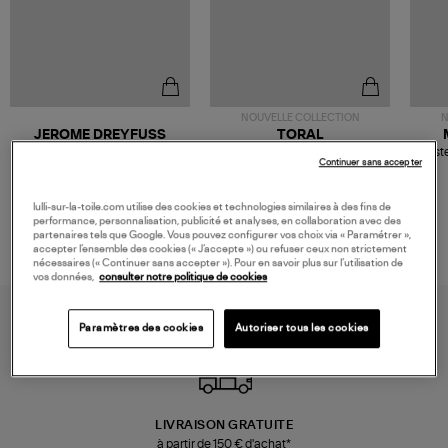
NOUVELLE COLLECTION
N
JEROME DREYFUSS
TORAL
Sac Bobi S Cuir Lamé
Mocassins Killian Sport
Veste
Continuer sans accepter
Champagne
Mousse
480,00 €
189,00 €
lulli-sur-la-toile.com utilise des cookies et technologies similaires à des fins de
performance, personnalisation, publicité et analyses, en collaboration avec des
partenaires tels que Google. Vous pouvez configurer vos choix via « Paramétrer »,
accepter l’ensemble des cookies (« J’accepte ») ou refuser ceux non strictement
nécessaires (« Continuer sans accepter »). Pour en savoir plus sur l’utilisation de
vos données,
consulter notre politique de cookies
Paramètres des cookies
Autoriser tous les cookies
LIVRAISON GRATUITE
à partir de 150 € d'achat*