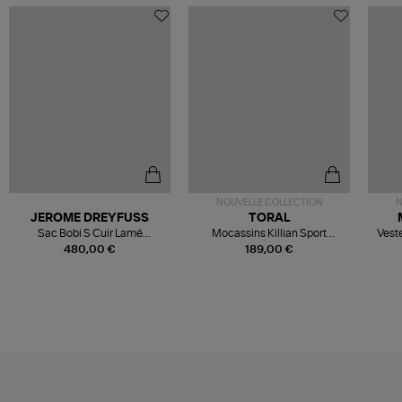
NOUVELLE COLLECTION
N
JEROME DREYFUSS
TORAL
Sac Bobi S Cuir Lamé
Mocassins Killian Sport
Veste
Champagne
Mousse
480,00 €
189,00 €