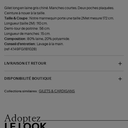
Gilet long en laine gris chiné. Manches courtes. Deux poches plaquées.
Ceinture à nouer à la taille.
Taille & Coupe :
Notre mannequin porte une taille 2Met mesure 172 cm.
Longueur (taille 2M) : 110 cm.
Demi-tour de poitrine : 56 cm.
Longueur de manches : 15 cm.
Composition :
80% laine, 20% polyamide.
Conseil d'entretien :
Lavage à la main.
(ref-K149FGI181028)
LIVRAISON ET RETOUR
DISPONIBILITÉ BOUTIQUE
GILETS & CARDIGANS
Collections similaires :
Adoptez
LE LOOK