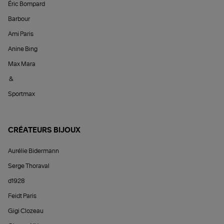
Éric Bompard
Barbour
Ami Paris
Anine Bing
Max Mara
&
Sportmax
CRÉATEURS BIJOUX
Aurélie Bidermann
Serge Thoraval
d1928
Feidt Paris
Gigi Clozeau