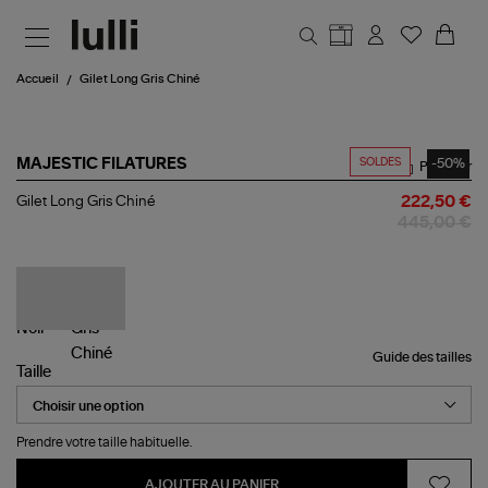
Aller au contenu principal
Accueil
Gilet Long Gris Chiné
SOLDES
-50%
MAJESTIC FILATURES
Partager
Gilet
Gilet Long Gris Chiné
222,50 €
Long
445,00 €
Gris
Chiné
Guide des tailles
Taille
Prendre votre taille habituelle.
AJOUTER AU PANIER