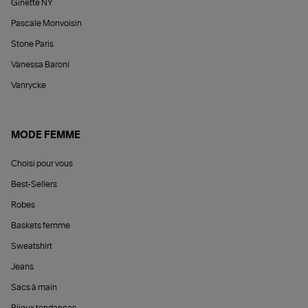
Ginette NY
Pascale Monvoisin
Stone Paris
Vanessa Baroni
Vanrycke
MODE FEMME
Choisi pour vous
Best-Sellers
Robes
Baskets femme
Sweatshirt
Jeans
Sacs à main
Bijoux tendances