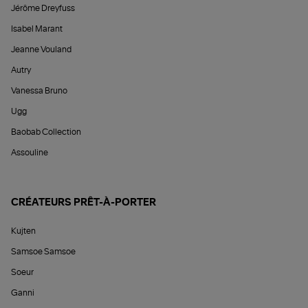
Jérôme Dreyfuss
Isabel Marant
Jeanne Vouland
Autry
Vanessa Bruno
Ugg
Baobab Collection
Assouline
CRÉATEURS PRÊT-À-PORTER
Kujten
Samsoe Samsoe
Soeur
Ganni