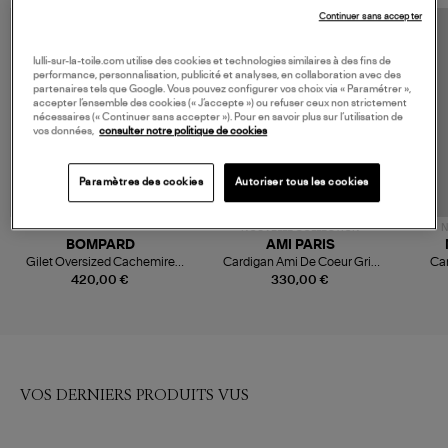
Continuer sans accepter
MADE IN EUROPE
lulli-sur-la-toile.com utilise des cookies et technologies similaires à des fins de
performance, personnalisation, publicité et analyses, en collaboration avec des
partenaires tels que Google. Vous pouvez configurer vos choix via « Paramétrer »,
accepter l’ensemble des cookies (« J’accepte ») ou refuser ceux non strictement
nécessaires (« Continuer sans accepter »). Pour en savoir plus sur l’utilisation de
vos données,
consulter notre politique de cookies
Paramètres des cookies
Autoriser tous les cookies
NOUVELLE COLLECTION
N
BOMPARD
AMI PARIS
Gilet Oversized Cachemire
Cardigan Ami De Coeur Gris
Car
Gris Argenté
Cendre Chine Noir
420,00 €
330,00 €
VOS DERNIERS PRODUITS VUS