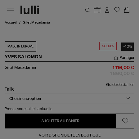
Aller au contenu principal
Accueil
Gilet Macadamia
SOLDES
-40%
MADE IN EUROPE
YVES SALOMON
Partager
Gilet
Gilet Macadamia
1 116,00 €
Macadamia
1 860,00 €
Guide des tailles
Taille
Prenez votre taille habituelle.
AJOUTER AU PANIER
VOIR DISPONIBILITÉ EN BOUTIQUE