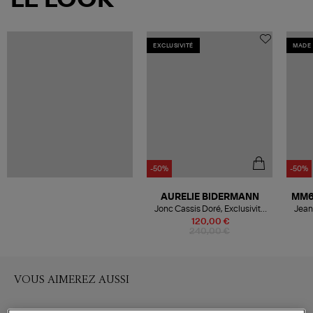
EXCLUSIVITÉ
MADE 
-50%
-50%
AURELIE BIDERMANN
MM6
Jonc Cassis Doré, Exclusivité
Jean
Lulli
120,00 €
240,00 €
VOUS AIMEREZ AUSSI