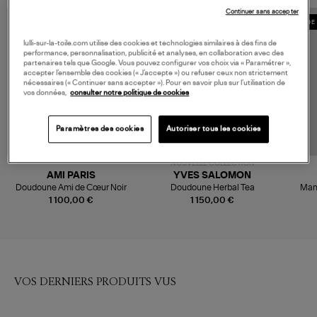
Continuer sans accepter
MADE IN EUROPE
MADE 
lulli-sur-la-toile.com utilise des cookies et technologies similaires à des fins de
performance, personnalisation, publicité et analyses, en collaboration avec des
partenaires tels que Google. Vous pouvez configurer vos choix via « Paramétrer »,
accepter l’ensemble des cookies (« J’accepte ») ou refuser ceux non strictement
nécessaires (« Continuer sans accepter »). Pour en savoir plus sur l’utilisation de
vos données,
consulter notre politique de cookies
Paramètres des cookies
Autoriser tous les cookies
NOUVELLE COLLECTION
AMI PARIS
YVES SALOMON
Doudoune Ami de Cœur Noir
Doudoune Herbal Tea
Man
1 100,00 €
1 150,00 €
VOS DERNIERS PRODUITS VUS