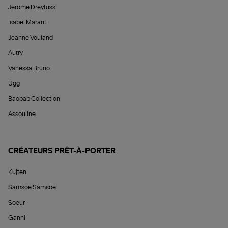
Jérôme Dreyfuss
Isabel Marant
Jeanne Vouland
Autry
Vanessa Bruno
Ugg
Baobab Collection
Assouline
CRÉATEURS PRÊT-À-PORTER
Kujten
Samsoe Samsoe
Soeur
Ganni