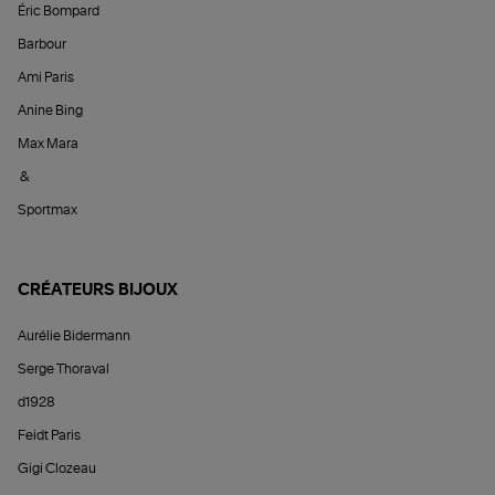
Éric Bompard
Barbour
Ami Paris
Anine Bing
Max Mara
&
Sportmax
CRÉATEURS BIJOUX
Aurélie Bidermann
Serge Thoraval
d1928
Feidt Paris
Gigi Clozeau