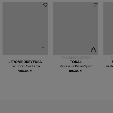
NOUVELLE COLLECTION
N
JEROME DREYFUSS
TORAL
Sac Bobi S Cuir Lamé
Mocassins Killian Sport
Veste
Champagne
Mousse
480,00 €
189,00 €