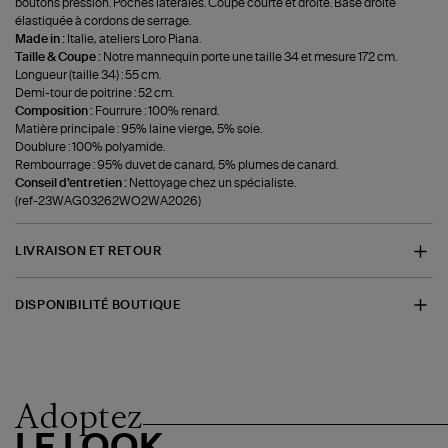
boutons pression. Poches latérales. Coupe courte et droite. Base droite
élastiquée à cordons de serrage.
Made in :
Italie, ateliers Loro Piana.
Taille & Coupe :
Notre mannequin porte une taille 34 et mesure 172 cm.
Longueur (taille 34) : 55 cm.
Demi-tour de poitrine : 52 cm.
Composition :
Fourrure : 100% renard.
Matière principale : 95% laine vierge, 5% soie.
Doublure : 100% polyamide.
Rembourrage : 95% duvet de canard, 5% plumes de canard.
Conseil d'entretien :
Nettoyage chez un spécialiste.
(ref-23WAG03262WO2WA2026)
LIVRAISON ET RETOUR
DISPONIBILITÉ BOUTIQUE
Adoptez
LE LOOK