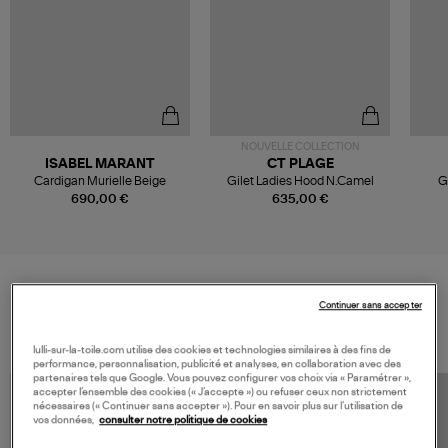
NOUVELLE COLLECTION
ISABEL MARANT
CT PLAGE
Cardigan Murielle Beige
Gilet Ladies Hood N.Camel
G
690,00 €
635,00 €
Continuer sans accepter
VOS DERNIERS PRODUITS VUS
lulli-sur-la-toile.com utilise des cookies et technologies similaires à des fins de
performance, personnalisation, publicité et analyses, en collaboration avec des
partenaires tels que Google. Vous pouvez configurer vos choix via « Paramétrer »,
accepter l’ensemble des cookies (« J’accepte ») ou refuser ceux non strictement
nécessaires (« Continuer sans accepter »). Pour en savoir plus sur l’utilisation de
vos données,
consulter notre politique de cookies