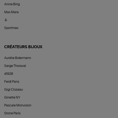
Anine Bing
Max Mara
&
Sportmax
CRÉATEURS BIJOUX
Aurélie Bidermann
Serge Thoraval
d1928
Feidt Paris
Gigi Clozeau
Ginette NY
Pascale Monvoisin
Stone Paris