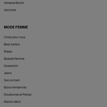
Vanessa Baroni
Vanrycke
MODE FEMME
Choisi pour vous
Best-Sellers
Robes
Baskets femme
Sweatshirt
Jeans
Sacs à main
Bijoux tendances
Doudounes et Parkas
Maison déco