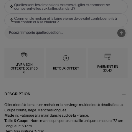
Quelles sont les dimensions exactes du gilet et comment se
comparent-elles aux tailles standard ?
Comment le mohair et la laine vierge de ce gilet contribuent-ils à
son confort et à sa chaleur ?
LIVRAISON
PAIEMENT EN
OFFERTE DÈS 150
RETOUR OFFERT
3X,4X
€
DESCRIPTION
Gilet tricoté à la main en mohair et laine vierge multicolore à détails floraux.
Coupe courte, large. Manches longues.
Made in :
Fabriqué à la main dans le sud de la France.
Taille & Coupe :
Notre mannequin porte une taille unique et mesure 172 cm.
Longueur : 50 cm.
Demi tour poitrine : 57cm