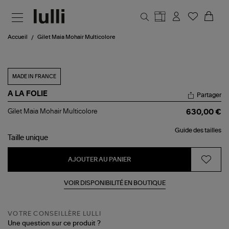
Aller au contenu principal
Accueil
Gilet Maia Mohair Multicolore
MADE IN FRANCE
A LA FOLIE
Partager
Gilet
Gilet Maia Mohair Multicolore
630,00 €
Maia
Mohair
Guide des tailles
Multicolore
Taille
unique
AJOUTER AU PANIER
VOIR DISPONIBILITÉ EN BOUTIQUE
VOTRE CONSEILLÈRE LULLI
Une question sur ce produit ?