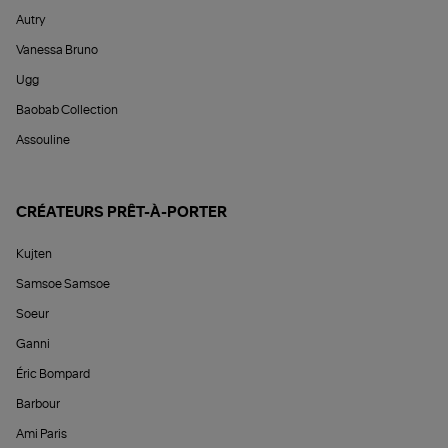
Autry
Vanessa Bruno
Ugg
Baobab Collection
Assouline
CRÉATEURS PRÊT-À-PORTER
Kujten
Samsoe Samsoe
Soeur
Ganni
Éric Bompard
Barbour
Ami Paris