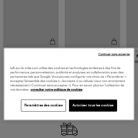
NOUVELLE COLLECTION
N
Continuer sans accepter
JEROME DREYFUSS
TORAL
Sac Bobi S Cuir Lamé
Mocassins Killian Sport
Veste
Champagne
Mousse
480,00 €
189,00 €
lulli-sur-la-toile.com utilise des cookies et technologies similaires à des fins de
performance, personnalisation, publicité et analyses, en collaboration avec des
partenaires tels que Google. Vous pouvez configurer vos choix via « Paramétrer »,
accepter l’ensemble des cookies (« J’accepte ») ou refuser ceux non strictement
nécessaires (« Continuer sans accepter »). Pour en savoir plus sur l’utilisation de
vos données,
consulter notre politique de cookies
Paramètres des cookies
Autoriser tous les cookies