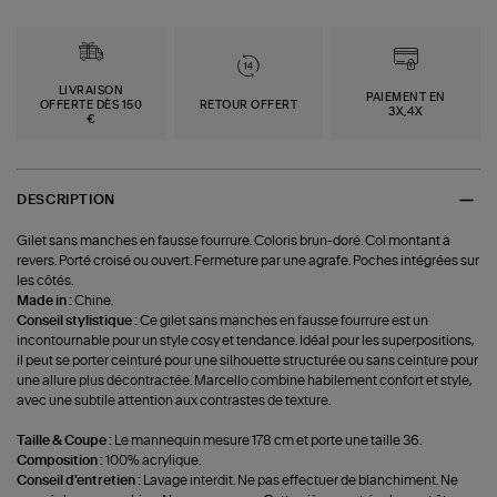
LIVRAISON
PAIEMENT EN
OFFERTE DÈS 150
RETOUR OFFERT
3X,4X
€
DESCRIPTION
Gilet sans manches en fausse fourrure. Coloris brun-doré. Col montant à
revers. Porté croisé ou ouvert. Fermeture par une agrafe. Poches intégrées sur
les côtés.
Made in :
Chine.
Conseil stylistique :
Ce gilet sans manches en fausse fourrure est un
incontournable pour un style cosy et tendance. Idéal pour les superpositions,
il peut se porter ceinturé pour une silhouette structurée ou sans ceinture pour
une allure plus décontractée. Marcello combine habilement confort et style,
avec une subtile attention aux contrastes de texture.
Taille & Coupe :
Le mannequin mesure 178 cm et porte une taille 36.
Composition :
100% acrylique.
Conseil d'entretien :
Lavage interdit. Ne pas effectuer de blanchiment. Ne