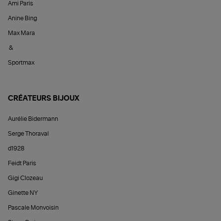
Ami Paris
Anine Bing
Max Mara
&
Sportmax
CRÉATEURS BIJOUX
Aurélie Bidermann
Serge Thoraval
d1928
Feidt Paris
Gigi Clozeau
Ginette NY
Pascale Monvoisin