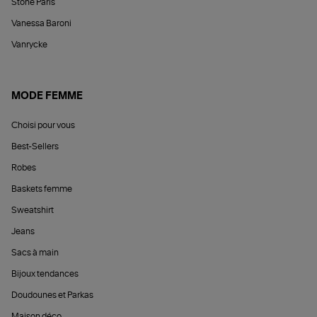
Stone Paris
Vanessa Baroni
Vanrycke
MODE FEMME
Choisi pour vous
Best-Sellers
Robes
Baskets femme
Sweatshirt
Jeans
Sacs à main
Bijoux tendances
Doudounes et Parkas
Maison déco