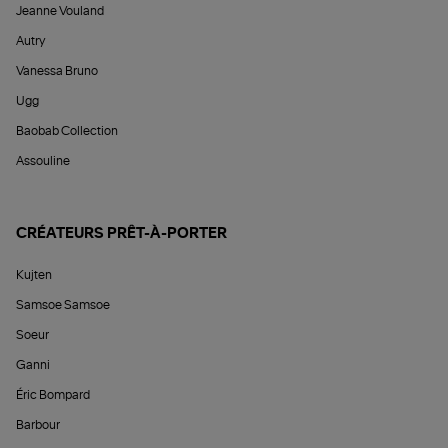
Jeanne Vouland
Autry
Vanessa Bruno
Ugg
Baobab Collection
Assouline
CRÉATEURS PRÊT-À-PORTER
Kujten
Samsoe Samsoe
Soeur
Ganni
Éric Bompard
Barbour