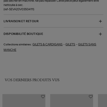
pas sécher en machine. Ne pas repasser. Cette pièce peut également être
nettoyée à sec.
(ref-5EVA20V03504111)
LIVRAISON ET RETOUR
DISPONIBILITÉ BOUTIQUE
-
-
GILETS & CARDIGANS
GILETS
GILETS SANS
Collections similaires :
MANCHE
VOS DERNIERS PRODUITS VUS