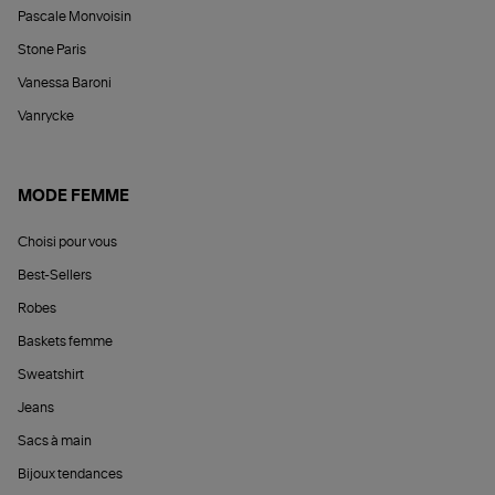
Pascale Monvoisin
Stone Paris
Vanessa Baroni
Vanrycke
MODE FEMME
Choisi pour vous
Best-Sellers
Robes
Baskets femme
Sweatshirt
Jeans
Sacs à main
Bijoux tendances