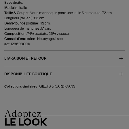
Base droite.
Made in :
Italie.
Taille & Coupe :
Notre mannequin porte une taille S et mesure 172 cm.
Longueur (taille S) : 66 cm.
Demi-tour de poitrine : 43 cm.
Longueur de manches : 51 cm.
Composition :
74% acétate, 26% viscose.
Conseil d'entretien :
Nettoyage à sec.
(ref-128698001)
LIVRAISON ET RETOUR
DISPONIBILITÉ BOUTIQUE
GILETS & CARDIGANS
Collections similaires :
Adoptez
LE LOOK