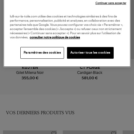
Continuer sans accepter
lulli-sur-la-toile.com utilise des cookies et technologies similaires à des fins de
performance, personnalisation, publicité et analyses, en collaboration avec des
partenaires tels que Google. Vous pouvez configurer vos choix via « Paramétrer »,
accepter l’ensemble des cookies (« J’accepte ») ou refuser ceux non strictement
nécessaires (« Continuer sans accepter »). Pour en savoir plus sur l’utilisation de
vos données,
consulter notre politique de cookies
Paramètres des cookies
Autoriser tous les cookies
NOUVELLE COLLECTION
KUJTEN
CT PLAGE
Gilet Milena Noir
Cardigan Black
355,00 €
581,00 €
VOS DERNIERS PRODUITS VUS