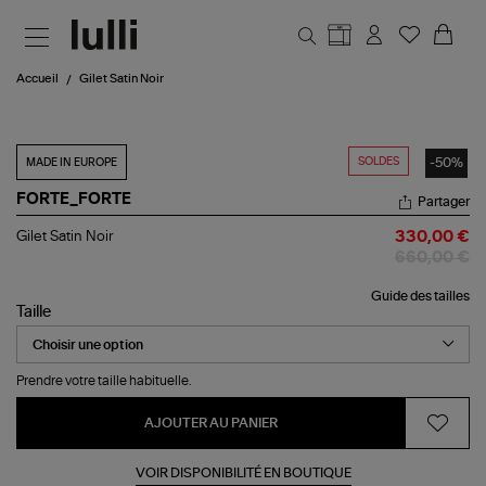
Aller au contenu principal
Accueil
Gilet Satin Noir
SOLDES
-50%
MADE IN EUROPE
FORTE_FORTE
Partager
Gilet
Gilet Satin Noir
330,00 €
Satin
660,00 €
Noir
Guide des tailles
Taille
Prendre votre taille habituelle.
AJOUTER AU PANIER
VOIR DISPONIBILITÉ EN BOUTIQUE