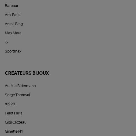
Barbour
Ami Paris
Anine Bing
Max Mara
&
Sportmax
CRÉATEURS BIJOUX
Aurélie Bidermann
Serge Thoraval
d1928
Feidt Paris
Gigi Clozeau
Ginette NY