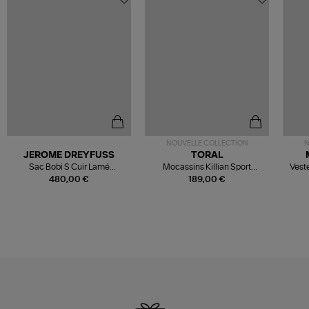
NOUVELLE COLLECTION
N
JEROME DREYFUSS
TORAL
Sac Bobi S Cuir Lamé
Mocassins Killian Sport
Veste
Champagne
Mousse
480,00 €
189,00 €