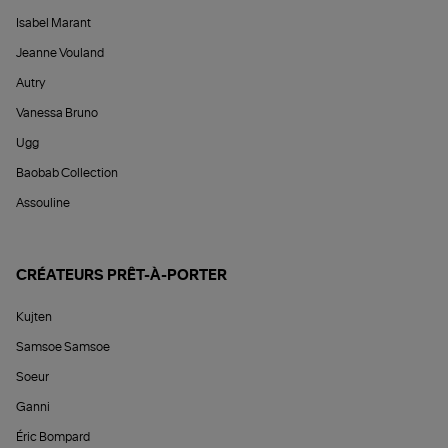
Isabel Marant
Jeanne Vouland
Autry
Vanessa Bruno
Ugg
Baobab Collection
Assouline
CRÉATEURS PRÊT-À-PORTER
Kujten
Samsoe Samsoe
Soeur
Ganni
Éric Bompard